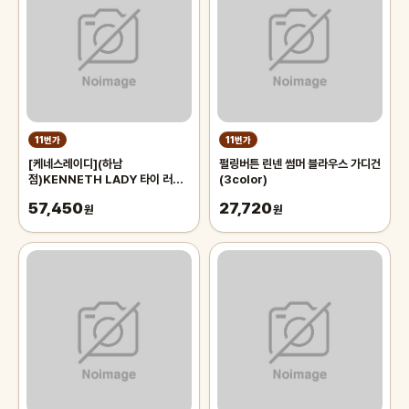
11번가
11번가
[케네스레이디](하남
펄링버튼 린넨 썸머 블라우스 가디건
점)KENNETH LADY 타이 러플
(3color)
블라우스(EWBLOI0300 )
57,450
27,720
원
원