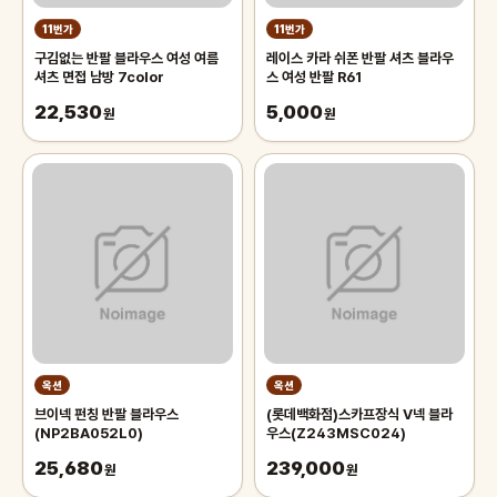
11번가
11번가
구김없는 반팔 블라우스 여성 여름
레이스 카라 쉬폰 반팔 셔츠 블라우
셔츠 면접 남방 7color
스 여성 반팔 R61
22,530
5,000
원
원
옥션
옥션
브이넥 펀칭 반팔 블라우스
(롯데백화점)스카프장식 V넥 블라
(NP2BA052L0)
우스(Z243MSC024)
25,680
239,000
원
원