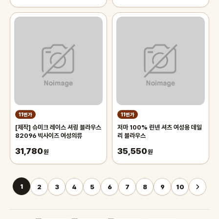
11번가
11번가
[제작] 슈미크 레이스 셔링 블라우스
저마 100% 린넨 셔츠 여성용 데일
82096 빅사이즈 여성의류
리 블라우스
31,780
35,550
원
원
1
2
3
4
5
6
7
8
9
10