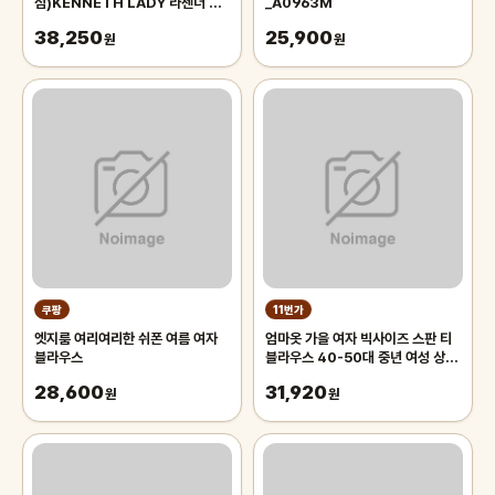
점)KENNETH LADY 라센더 히
_A0963M
든버튼 블라우스( EWBLNI0200
38,250
25,900
)
원
원
쿠팡
11번가
엣지룸 여리여리한 쉬폰 여름 여자
엄마옷 가을 여자 빅사이즈 스판 티
블라우스
블라우스 40-50대 중년 여성 상견
례 출근 하객 선물 마담 겨울 간절기
28,600
31,920
원
원