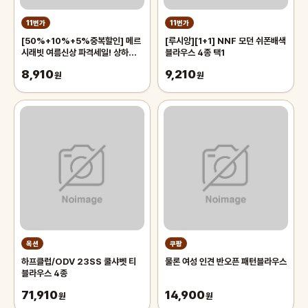
11번가
11번가
[50%+10%+5%중복할인] 메르
[루시앙][1+1] NNF 모던 쉬폰배색
시래빗 여름신상 파격세일! 상하의
블라우스 4종 택1
세트/블라우스/원피스/반팔자켓/티
8,910
9,210
셔츠/반바지
원
원
옥션
쿠팡
하프클럽/ODV 23SS 쿨샤벳 티
물론 여성 인견 반오픈 패턴블라우스
블라우스 4종
71,910
14,900
원
원