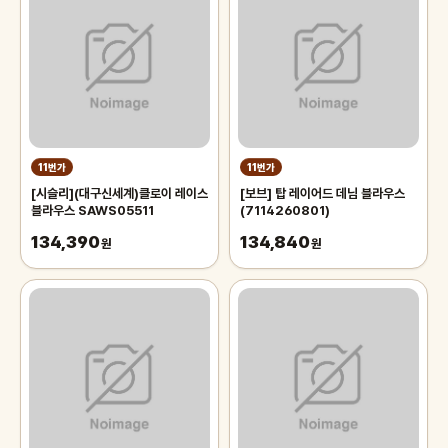
11번가
11번가
[시슬리](대구신세계)클로이 레이스
[보브] 탑 레이어드 데님 블라우스
블라우스 SAWS05511
(7114260801)
134,390
134,840
원
원