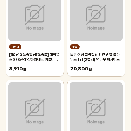
11번가
쿠팡
[50+10%즉할+5%중복] 데이뮤
물론 여성 찰랑찰랑 인견 반팔 블라
즈 S/S신상 상하의세트/여름니트/
우스 1+1(2컬러) 엄마옷 빅사이즈
가디건/원피스/블라우스/반팔자켓/
8,910
20,800
슬랙스
원
원