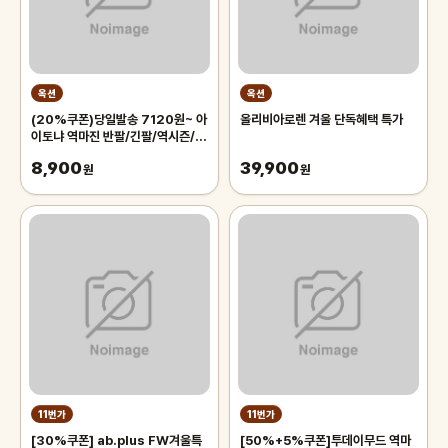
옥션
옥션
(20%쿠폰)당일발송 7120원~ 아
올리비아로렌 겨울 단독혜택 특가
이토냐 역마진 반팔/긴팔/역시즌/블
라우스/팬츠/스커트
8,900
39,900
원
원
11번가
11번가
[30%쿠폰] ab.plus FW겨울특
[50%+5%쿠폰]투데이무드 역마