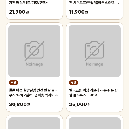
가전 패딩/니트/기모/팬츠~
진 시즌오프/반팔/블라우스/원피스/
여름가디건/반바지/빅사이즈/티셔
21,900
11,900
원
츠/팬츠
원
쿠팡
쿠팡
물론 여성 찰랑찰랑 인견 반팔 블라
빌리즈빈 여성 러블리 리본 쉬폰 반
우스 1+1(2컬러) 엄마옷 빅사이즈
팔 블라우스 T908
20,800
25,000
원
원