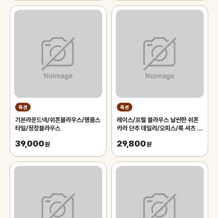
옥션
옥션
기본라운드넥/쉬폰블라우스/명품스
레이스/프릴 블라우스 날씬한 쉬폰
타일/정장블라우스
카라 단추 데일리/오피스/룩 셔츠 남
방 66-130 빅사이즈 여성의류
39,000
29,800
원
원