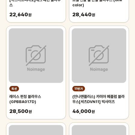
스
color)
22,640
28,440
원
원
옥션
11번가
레이스 펀칭 블라우스
(안나앤플러스) 카미아 페플럼 블라
(GPBBA017D)
우스[셔츠DVN11] 빅사이즈
28,500
46,000
원
원