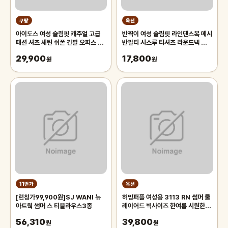
쿠팡
옥션
아이도스 여성 슬림핏 캐주얼 고급
반짝이 여성 슬림핏 라인댄스복 메시
패션 셔츠 새틴 쉬폰 긴팔 오피스 정
반팔티 시스루 티셔츠 라운드넥 반짝
장 블라우스 빅 사이즈
이의상 사교 살사 줌바 공연복
29,900
17,800
원
원
11번가
옥션
[런칭가99,900원]SJ WANI 뉴
허밍퍼플 여성용 3113 RN 썸머 쿨
아트웍 썸머 스 티블라우스3종
레이어드 빅사이즈 한여름 시원한 스
트라이프 카라 아이스 여성의류
56,310
39,800
원
원