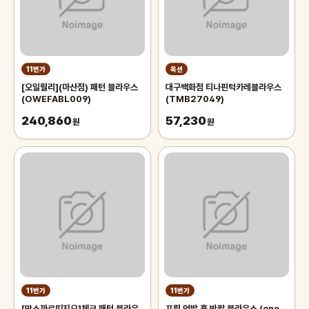
11번가
옥션
[오일릴리](마산점) 패턴 블라우스
대구백화점 티나핀턱카레블라우스
(OWEFABL009)
(TMB27049)
240,860
57,230
원
원
11번가
11번가
[막스까르띠지오]체크 패턴 블라우
프릴 언발 훌 반팔 블라우스 (one