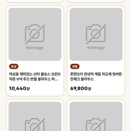
옥션
쿠팡
여성용 재미있는 산타 클로스 프린트
퀸앤조이 린넨의 계절 미오제 뒷버튼
의류 V넥 루즈 반팔 블라우스 하라
잔체크 블라우스
주쿠 상의 크리스마스 티셔츠
10,640
69,800
원
원