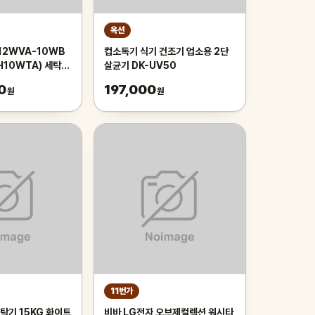
옥션
12WVA-10WB
컵소독기 식기 건조기 업소용 2단
H10WTA) 세탁기
살균기 DK-UV50
2S
0
197,000
원
원
11번가
탁기 15KG 화이트
비바 LG전자 오브제컬렉션 워시타