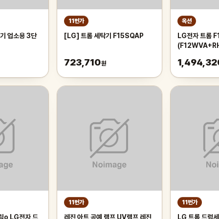
11번가
옥션
기 업소용 3단
[LG] 트롬 세탁기 F15SQAP
LG전자 트롬 F
0
(F12WVA+R
+건조기 세트 /
723,710
1,494,32
원
11번가
11번가
릭o LG전자 드
레진 아트 공예 램프 UV램프 레진
LG 트롬 드럼세