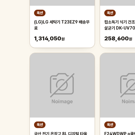
옥션
옥션
(LG)LG 세탁기 T23EZ9 배송무
컵소독기 식기 건조
료
살균기 DK-UV7
1,314,050
258,600
원
원
옥션
옥션
국산 전기 온장고 8L 디지털 타올
F24WDWP o클