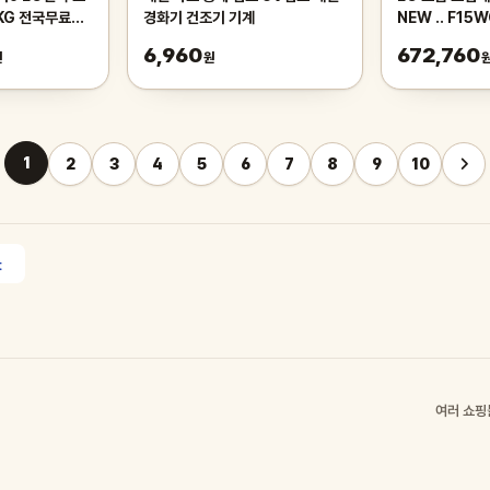
KG 전국무료배
경화기 건조기 기계
NEW .. F15W
6,960
672,760
원
원
1
2
3
4
5
6
7
8
9
10
여러 쇼핑