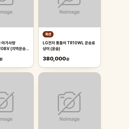
옥션
자 아가사랑
LG전자 통돌이 TR10WL 운송료
20BV (지역운송료
상이 (윤슬)
380,000
원
원