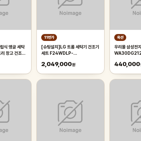
11번가
옥션
립식 앵글 세탁
[슈팅설치]LG 트롬 세탁기 건조기
우리몰 삼성전
트리 창고 건조기
세트 F24WDLP-
WA30DG21
단
9WW(F24WDLP+RH19WTWN)
상이)
2,049,000
440,000
원
24KG+19KG 화이트