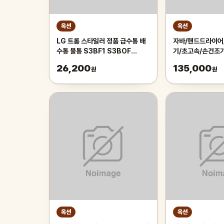
옥션
옥션
LG 트롬 스타일러 정품 급수통 배
자바/핸드드라이어
수통 물통 S3BF1 S3BOF
기/초고속/손건조
S3CW S3TF S3WER
26,200
135,000
원
원
옥션
옥션