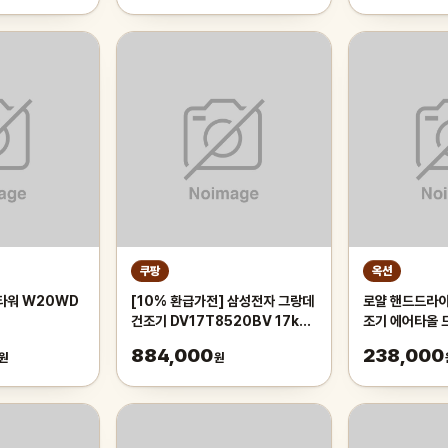
쿠팡
옥션
타워 W20WD
[10% 환급가전] 삼성전자 그랑데
로얄 핸드드라이
건조기 DV17T8520BV 17kg
조기 에어타올 
방문설치
884,000
238,000
원
원