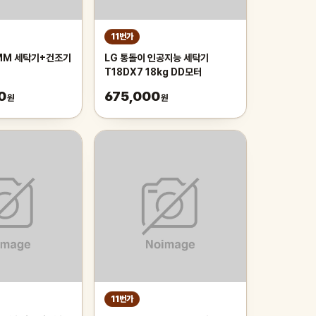
11번가
MM 세탁기+건조기
LG 통돌이 인공지능 세탁기
T18DX7 18kg DD모터
RH19WTWN
0
675,000
원
원
9WL) 세탁
9kg 전국무료배송
11번가