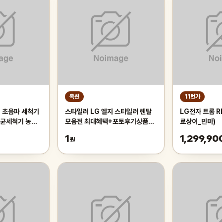
옥션
11번가
채 초음파 세척기
스타일러 LG 엘지 스타일러 렌탈
LG전자 트롬 R
살균세척기 농산
모음전 최대혜택+포토후기상품권
료상이_민마)
척기 채소세척
3벌 의류관리기
1
1,299,90
원