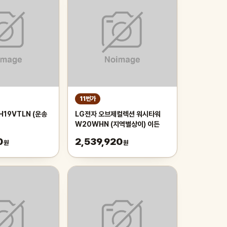
11번가
H19VTLN (운송
LG전자 오브제컬렉션 워시타워
W20WHN (지역별상이) 이든
0
2,539,920
원
원