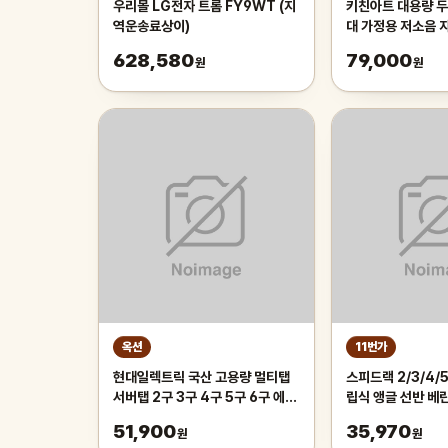
우리몰 LG전자 트롬 FY9WT (지
키친아트 대용량 
역운송료상이)
대 가정용 저소음 
기 다양한 요리
628,580
79,000
원
원
옥션
11번가
현대일렉트릭 국산 고용량 멀티탭
스피드랙 2/3/4/
서버탭 2구 3구 4구 5구 6구 에어
립식 앵글 선반 베
컨 세탁기 건조기 전용
건조기 렉 제작
51,900
35,970
원
원