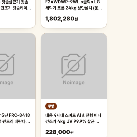
 칫솔살균기 칫솔
F24WDWP-9WL o클릭o LG
균건조기 칫솔케이스
세탁기 트롬 24kg 상단설치 (운송
칫솔살균기휴대용 휴
료상이)
1,802,280
원
쿠팡
5단 FRC-8418
대웅 4세대 스마트 AI 회전형 미니
랙 펜트리 베란다 철
건조기 4kg UV 99.9% 살균 아
조기 페리코, 화이
기옷 원룸 자취 소형 PRO 반영구
228,000
원
안심 3중 필터 의류 건조기,