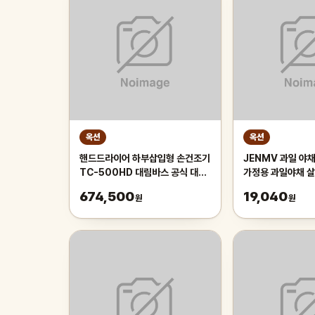
옥션
옥션
핸드드라이어 하부삽입형 손건조기
JENMV 과일 야
TC-500HD 대림바스 공식 대리
가정용 과일야채 
점
물세척기 식재료세
674,500
19,040
원
원
농약제거