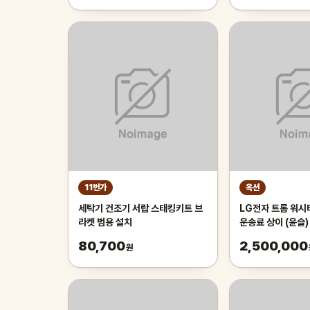
11번가
옥션
세탁기 건조기 서랍 스태킹키트 브
LG전자 트롬 워시
라켓 범용 설치
운송료 상이 (윤슬)
80,700
2,500,000
원