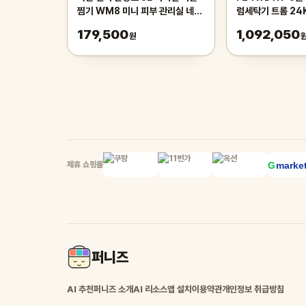
찜기 WM8 미니 피부 관리실 네일
럼세탁기 트롬 24
샵 소형 온장고 KRS-WM8
송
179,500
1,092,050
원
제휴 쇼핑몰
퍼니즈
AI 추천
퍼니즈 소개
AI 리소스
앱 설치
이용약관
개인정보 취급방침