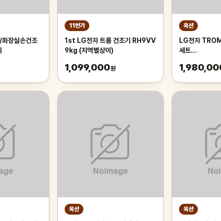
11번가
옥션
/화장실손건조
1st LG전자 트롬 건조기 RH9VV
LG전자 TRO
기
9kg (지역별상이)
세트
F24WDWP+
1,099,000
1,980,00
원
(F24WDWP-
24kg/건조1
옥션
옥션