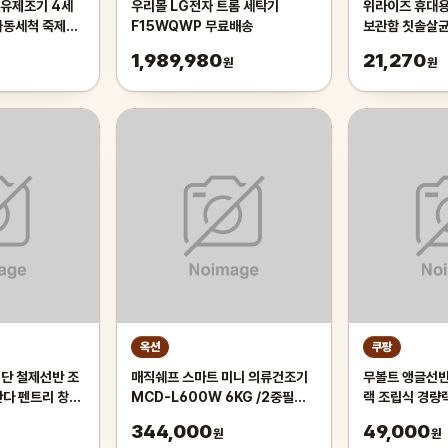
두유제조기 4세
우리몰 LG전자 트롬 세탁기
위라이즈 휴대용
자동세척 죽제조
F15WQWP 무료배송
보관함 칫솔살
휴대용칫솔통 
1,989,980
21,270
원
원
대용
옥션
쿠팡
5단 철제선반 조
매직쉐프 스마트 미니 의류건조기
무볼트 앵글선반 
란다 펜트리 창고
MCD-L600W 6KG /2중필터/
랙 조립식 경량
파스퇴르살균방식/양방향회전/과
제 진열 창고 건
344,000
49,000
원
원
열자동전원차단
트, 4단