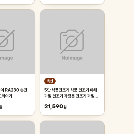
DWCD-E2404SJ
옥션
어 RA230 손건
5단 식품건조기 식품 건조기 야채
드라이기
과일 건조기 가정용 건조기 과일야
채 건조 반려동물 간식 건조 화이트
21,590
원
원