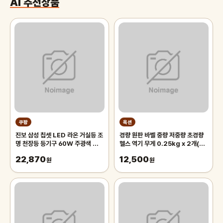
AI 추천상품
쿠팡
옥션
진보 삼성 칩셋 LED 라온 거실등 조
경량 원판 바벨 중량 저중량 초경량
명 천장등 등기구 60W 주광색 플리
헬스 역기 무게 0.25kg x 2개(초
커프리 국내산, 화이트
록)
22,870
12,500
원
원