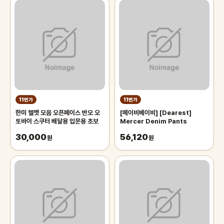
11번가
11번가
한미 헬멧 모음 오픈페이스 반모 오
[메이비베이비] [Dearest]
토바이 스쿠터 배달용 입문용 초보
Mercer Denim Pants
30,000
56,120
원
원