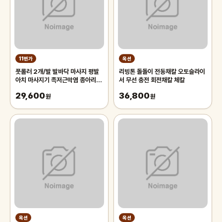
11번가
옥션
풋롤러 2개/발 발바닥 마사지 평발
리빙톤 돌돌이 전동채칼 오토슬라이
아치 마사지기 족저근막염 종아리 허
서 무선 충전 회전채칼 체칼
벅지 다리 팔 안마 기구 지압점 지압
29,600
36,800
볼 매트 지압봉 지압판 지압기 용천
원
원
혈 맨발걷기 실리콘 마사지볼 스트레
칭
옥션
옥션