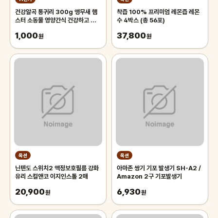
건강알곡 통귀리 300g 앵무새 햄
착즙 100% 프리미엄 레몬즙 레몬
스터 소동물 영양간식 건강하고 깨끗
수 4박스 (총 56포)
한 개별알곡간식
1,000
37,800
원
원
옥션
옥션
닌텐도 스위치2 액정보호필름 강화
아마존 쌍기 기포 발생기 SH-A2 /
유리 스컬앤코 이지인스톨 2매
Amazon 2구 기포발생기
20,900
6,930
원
원