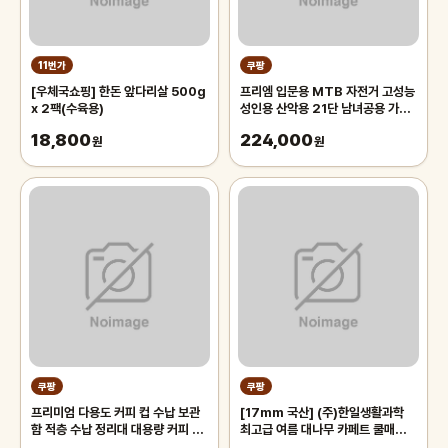
11번가
쿠팡
[우체국쇼핑] 한돈 앞다리살 500g
프리엠 입문용 MTB 자전거 고성능
x 2팩(수육용)
성인용 산악용 21단 남녀공용 가성
비 학생 출퇴근 등하교, 1개,
18,800
224,000
원
175cm, 그레이 오렌지/21단/26
원
인치/스포크휠
쿠팡
쿠팡
프리미엄 다용도 커피 컵 수납 보관
[17mm 국산] (주)한일생활과학
함 적층 수납 정리대 대용량 커피 트
최고급 여름 대나무 카페트 쿨매트
레이 보관함, 1개, 화이트
왕골 돗자리 대자리 매트 러그, 거실