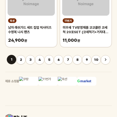
옥션
11번가
남자 래쉬가드 세트 집업 빅사이즈
미우새 TV방영제품 코코클린 코세
수영복 나시 팬츠
척 20포SET (코세척기+거치대
+분말20포)
24,900
11,000
원
원
1
2
3
4
5
6
7
8
9
10
제휴 쇼핑몰