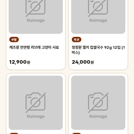
쿠팡
옥션
캐츠랑 전연령 리브레 고양이 사료
청정원 멸치 컵쌀국수 92g 12입 (1
박스)
12,900
24,000
원
원