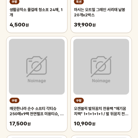
쿠팡
옥션
생활공작소 물걸레 청소포 24매, 1
마시는 오트밀 그레인 서리태 낱봉
개
20개x2박스
4,500
39,900
원
원
쿠팡
쿠팡
깨끗한나라 순수 소프티 각티슈
오겐블릭 발뒤꿈치 전용팩 "애기꿈
250매x9팩 천연펄프 미용티슈, 3
치팩" 1+1+1+1+1 / 발 뒤꿈치 전용
개, 3개입
풋팩/ 발팩/ 바세린 팩, 5개, 6g
17,500
10,900
원
원