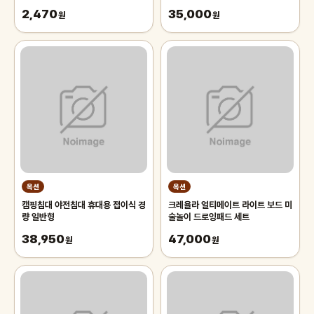
2,470
35,000
원
원
옥션
옥션
캠핑침대 야전침대 휴대용 접이식 경
크레욜라 얼티메이트 라이트 보드 미
량 일반형
술놀이 드로잉패드 세트
38,950
47,000
원
원