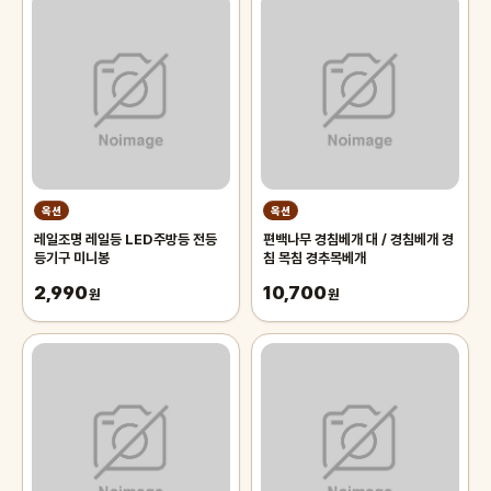
옥션
옥션
레일조명 레일등 LED주방등 전등
편백나무 경침베개 대 / 경침베개 경
등기구 미니봉
침 목침 경추목베개
2,990
10,700
원
원