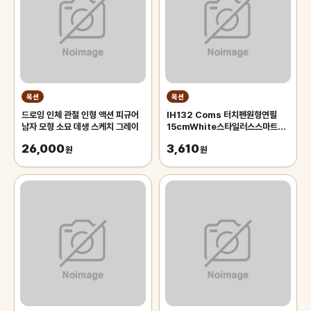
옥션
옥션
드로잉 인체 관절 인형 액션 피규어
IH132 Coms 터치펜원형연필
남자 모형 소묘 데생 스케치 그레이
15cmWhite스타일러스스마트폰
화면터치펜슬형
26,000
3,610
원
원