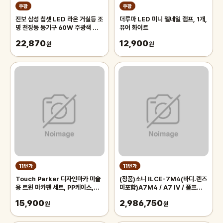
쿠팡
쿠팡
진보 삼성 칩셋 LED 라온 거실등 조
더루마 LED 미니 젤네일 램프, 1개,
명 천장등 등기구 60W 주광색 플리
퓨어 화이트
커프리 국내산, 화이트
22,870
12,900
원
원
11번가
11번가
Touch Parker 디자인마카 미술
(정품)소니 ILCE-7M4(바디.렌즈
용 트윈 마카펜 세트, PP케이스,
미포함)A7M4 / A7 IV / 풀프레임
48색
미러리스
15,900
2,986,750
원
원