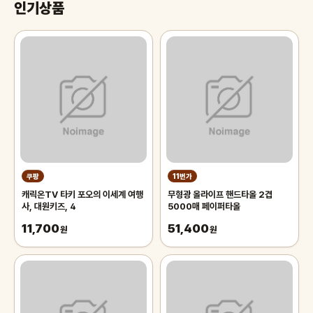
인기상품
쿠팡
11번가
캐릭온TV 타키 포오의 이세계 여행
무형광 올라이프 핸드타올 2겹
사, 대원키즈, 4
5000매 페이퍼타올
11,700
51,400
원
원