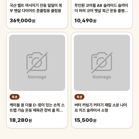
국산 벨트 마사지기 진동 덜덜이 복
투인원 코어휠 AB 슬라이드 슬라이
부 뱃살 다이어트 준클럽용 클럽용
더 허리 코어 뱃살 복근 운동 플랭크
기구 롤러
369,000
10,490
원
원
옥션
옥션
케이블 용 더블 D-링이 있는 손목 스
버터 커팅기 커터기 채칼 소분 나이
트랩 가슴 운동 체육관 장비 홈 피트
프 치즈 슬라이서 소형
니스 액세서리
18,280
15,500
원
원