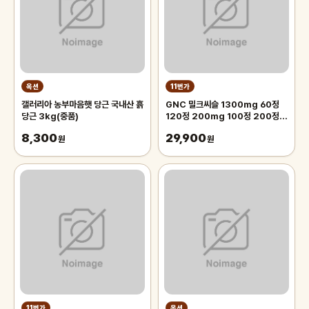
옥션
11번가
갤러리아 농부마음햇 당근 국내산 흙
GNC 밀크씨슬 1300mg 60정
당근 3kg(중품)
120정 200mg 100정 200정
300정
8,300
29,900
원
원
11번가
옥션