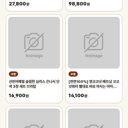
27,800
98,800
원
침대 장판 자리_두꺼운 폭신한 튼튼
원
한 시원한 냉감매트, 그린
쿠팡
쿠팡
선빈어패럴 슬림한 심리스 끈나시 단
[천연100%] 영코코넛 베트남 코코
색 3장 세트 브라탑
넛워터 빨대로 바로 마시는 야자열매
야자수 디아머스, 1박스, 2kg 내외
16,900
14,100
원
(2과입)
원