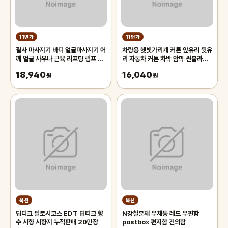
11번가
11번가
괄사 마사지기 바디 얼굴마사지기 어
차량용 햇빛가리개 커튼 앞유리 뒷유
깨 얼굴 사우나 근육 리프팅 림프 1
리 자동차 커튼 차박 암막 썬블라인
개입 마사지
드 70cm 차량용햇빛가리개 앞유
18,940
16,040
원
리햇
원
옥션
옥션
딥디크 필로시코스 EDT 딥티크 향
N강철분체 우체통 레드 우편함
수 시향 시향지 누적판매 20만장
postbox 편지함 건의함