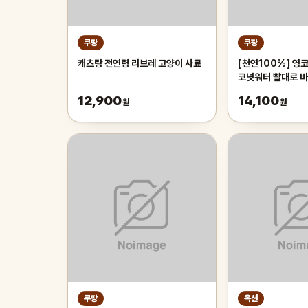
쿠팡
쿠팡
캐츠랑 전연령 리브레 고양이 사료
[천연100%] 영
코넛워터 빨대로 바
열매 야자수 디아머스
12,900
14,100
원
원
내외(2과입)
쿠팡
옥션