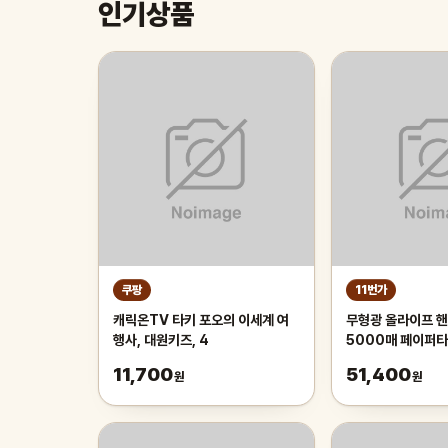
인기상품
쿠팡
11번가
캐릭온TV 타키 포오의 이세계 여
무형광 올라이프 핸
행사, 대원키즈, 4
5000매 페이퍼
11,700
51,400
원
원