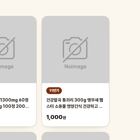
11번가
1300mg 60정
건강알곡 통귀리 300g 앵무새 햄
g 100정 200정
스터 소동물 영양간식 건강하고 깨
끗한 개별알곡간식
1,000
원