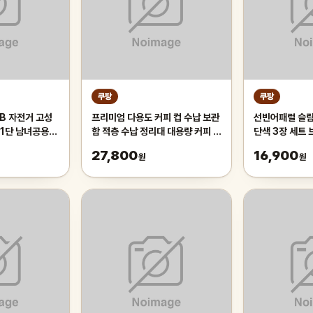
쿠팡
쿠팡
B 자전거 고성
프리미엄 다용도 커피 컵 수납 보관
선빈어패럴 슬림
21단 남녀공용
함 적층 수납 정리대 대용량 커피 트
단색 3장 세트
등하교, 1개,
레이 보관함, 1개, 화이트
27,800
16,900
원
원
오렌지/21단/26