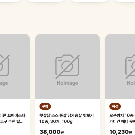
쿠팡
옥션
미콘 꼬마버스타
햇살닭 소스 통살 닭가슴살 맛보기
오픈방지 10종
교구 추천 발달
10종, 30개, 100g
가디건 매너 옷
38,000
10,230
원
원