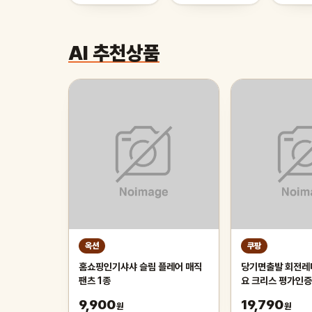
AI 추천상품
옥션
쿠팡
홈쇼핑인기샤샤 슬림 플레어 매직
당기면출발 회전레
팬츠 1종
요 크리스 평가인증
장난감 인기
9,900
19,790
원
원