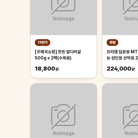
11번가
쿠팡
[우체국쇼핑] 한돈 앞다리살
프리엠 입문용 MT
500g x 2팩(수육용)
능 성인용 산악용 
가성비 학생 출퇴근 
18,800
224,000
원
원
175cm, 그레이 
인치/스포크휠