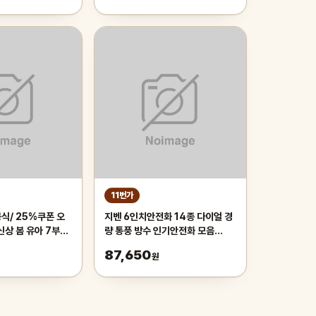
11번가
식/ 25%쿠폰 오
지벤 6인치안전화 14종 다이얼 경
신상 봄 유아 7부내
량 통풍 방수 인기안전화 모음
기상품 리오더
ZIBEN
87,650
원