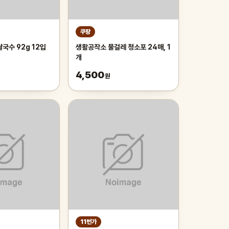
쿠팡
국수 92g 12입
생활공작소 물걸레 청소포 24매, 1
개
4,500
원
11번가