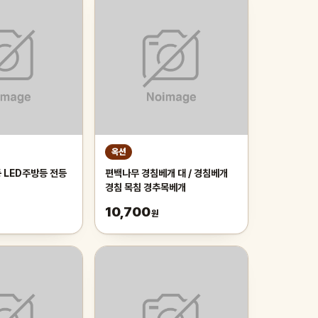
옥션
 LED주방등 전등
편백나무 경침베개 대 / 경침베개
경침 목침 경추목베개
10,700
원