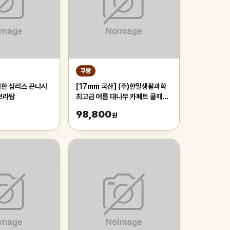
쿠팡
한 심리스 끈나시
[17mm 국산] (주)한일생활과학
 브라탑
최고급 여름 대나무 카페트 쿨매트
왕골 돗자리 대자리 매트 러그, 거
98,800
원
실 침대 장판 자리_두꺼운 폭신한
튼튼한 시원한 냉감매트, 그린