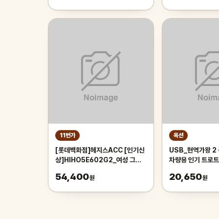
11번가
옥션
[롯데백화점]헤지스ACC [인기신
USB_현역가왕 2 
상]HIHO5E602G2_여성 그레
차량용 인기 트로트
이 배색 가죽 목걸이카드홀더
음 애창곡 가요 음
54,400
20,650
원
원