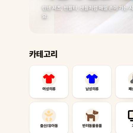
린넨 셔츠, 반팔티, 샌들처럼 매일 손이 가는
요.
카테고리
여성의류
남성의류
패
출산/유아동
반려동물용품