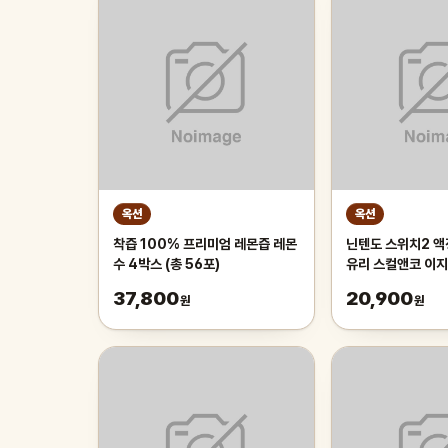
옥션
옥션
착즙 100% 프리미엄 레몬즙 레몬
닌텐도 스위치2 
수 4박스 (총 56포)
유리 스컬앤코 이지
37,800
20,900
원
원