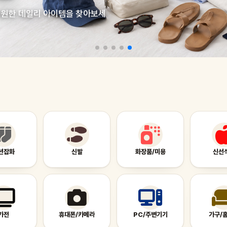
 시원한 데일리 아이템을 찾아보세
션잡화
신발
화장품/미용
신선
가전
휴대폰/카메라
PC/주변기기
가구/