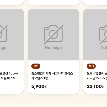
옥션
옥션
총결산 155곡
홈쇼핑인기샤샤 시그니처 릴렉스
오가닉맘 본사공
 트롯 베스트 모
기모팬츠 1종
가닉맘 26SS 
반
의 7종 택1 인
5,900
23,100
원
원