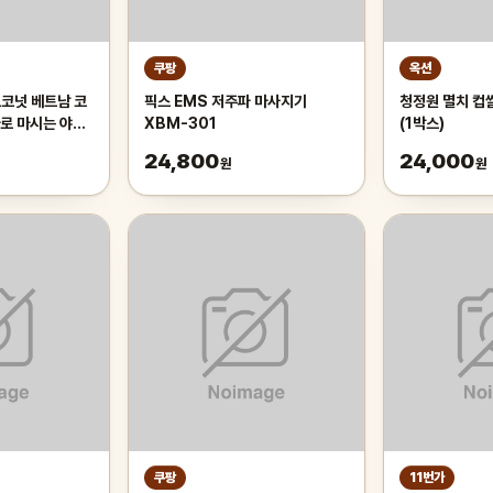
쿠팡
옥션
코코넛 베트남 코
픽스 EMS 저주파 마사지기
청정원 멸치 컵쌀
로 마시는 야자
XBM-301
(1박스)
, 1박스, 2kg
24,800
24,000
원
원
쿠팡
11번가