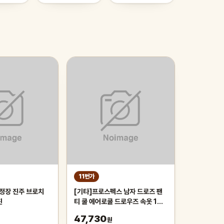
11번가
 정장 진주 브로치
[기타]프로스펙스 남자 드로즈 팬
핀
티 쿨 에어로쿨 드로우즈 속옷 10
종
47,730
원