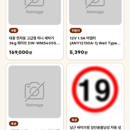
쿠팡
11번가
대웅 전자동 고급형 미니 세탁기
12V 1.5A 어댑터
3kg 화이트 DW-WM5400SJ,
(ANY12150A-1) Wall Type 벽
DW-WM5400SJ
걸이형/가정용 AC-DC 직류전원장
169,000
5,390
원
치/12V1.5A 충전기 아답터
원
옥션
옥션
남근 바이브링 성인용품남성 자동 성