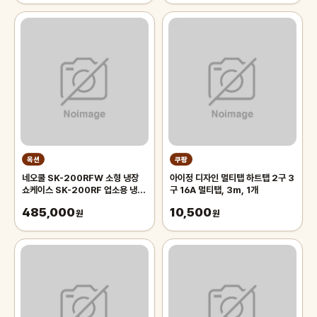
옥션
쿠팡
네오쿨 SK-200RFW 소형 냉장
아이정 디자인 멀티탭 하트탭 2구 3
쇼케이스 SK-200RF 업소용 냉장
구 16A 멀티탭, 3m, 1개
고 가정용 음료 주류 150L 슬림 카
485,000
10,500
페쇼케이스
원
원