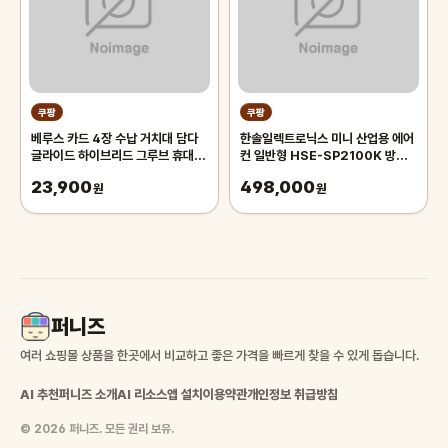
쿠팡
쿠팡
베루스 카드 4장 수납 거치대 담다
한솔일렉트로닉스 미니 산업용 에어
글라이드 하이브리드 그루브 휴대폰
컨 일반형 HSE-SP2100K 방문
케이스
설치
23,900
498,000
원
원
퍼니즈
여러 쇼핑몰 상품을 한곳에서 비교하고 좋은 가격을 빠르게 찾을 수 있게 돕습니다.
AI 추천
퍼니즈 소개
AI 리소스
앱 설치
이용약관
개인정보 취급방침
© 2026 퍼니즈. 모든 권리 보유.