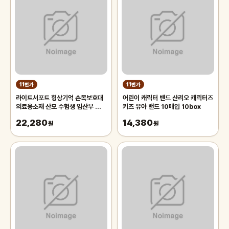
11번가
11번가
라이트서포트 형상기억 손목보호대
어린이 캐릭터 밴드 산리오 캐릭터즈
의료용소재 산모 수험생 임산부 육아
키즈 유아 밴드 10매입 10box
재활 보조 TFCC 반깁스
22,280
14,380
원
원