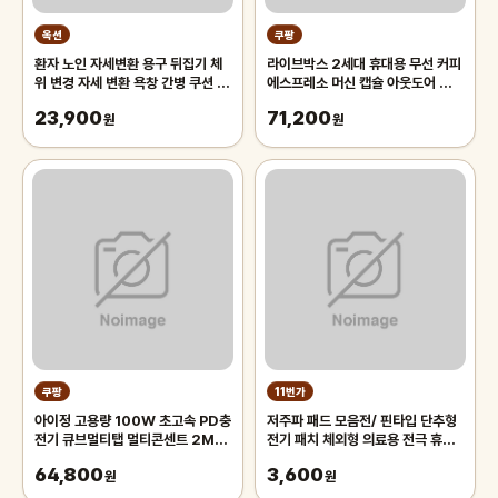
옥션
쿠팡
환자 노인 자세변환 용구 뒤집기 체
라이브박스 2세대 휴대용 무선 커피
위 변경 자세 변환 욕창 간병 쿠션 전
에스프레소 머신 캡슐 아웃도어 캠핑
문의료기기 판매업체고정벨트무료
카페 PE11821W, 화이트
23,900
71,200
원
원
쿠팡
11번가
아이정 고용량 100W 초고속 PD충
저주파 패드 모음전/ 핀타입 단추형
전기 큐브멀티탭 멀티콘센트 2M,
전기 패치 체외형 의료용 전극 휴비
2m, 블랙, 1개
딕 신한 서흥 극동 카스 유닉스
64,800
3,600
원
원