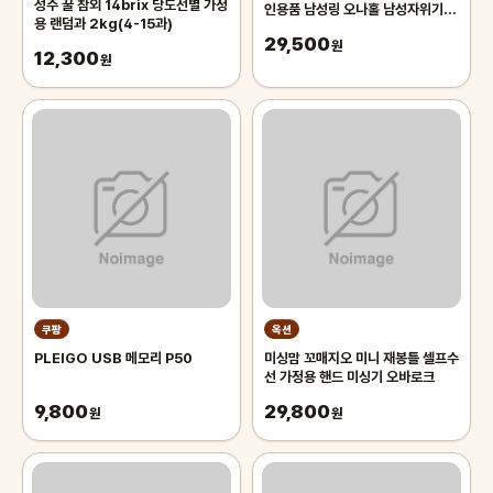
성주 꿀 참외 14brix 당도선별 가정
인용품 남성링 오나홀 남성자위기구
용 랜덤과 2kg(4-15과)
콕링 성인용품여성 lv82-1154
29,500
원
12,300
원
쿠팡
옥션
PLEIGO USB 메모리 P50
미싱맘 꼬매지오 미니 재봉틀 셀프수
선 가정용 핸드 미싱기 오바로크
9,800
29,800
원
원