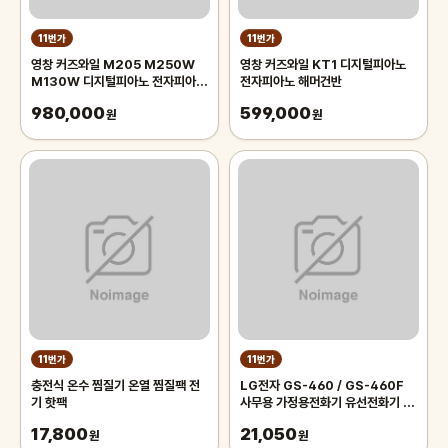
11번가
11번가
영창 커즈와일 M205 M250W
영창 커즈와일 KT1 디지털피아노
M130W 디지털피아노 전자피아노
전자피아노 해머건반
해머건반
980,000
599,000
원
원
11번가
11번가
충전식 온수 찜질기 온열 찜질팩 전
LG전자 GS-460 / GS-460F
기 핫팩
사무용 가정용전화기 유선전화기 모
음/강추 ( 지엔텔 온라인 공식 판매
17,800
21,050
원
점 )
원