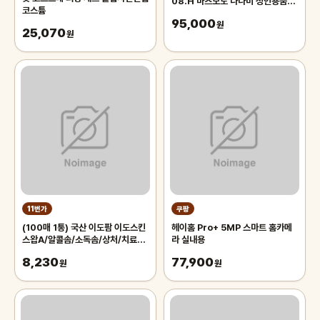
08.H 마츠모토 나나미 성인용품
코스튬
AV배우 자위 주말배송 가능
95,000
원
25,070
원
11번가
쿠팡
(100매 1통) 국산 이도팜 이도스킨
헤이홈 Pro+ 5MP 스마트 홈카메
스왑A/알콜솜/소독솜/상처/치료/피
라 실내용
부/의료/병원/가정/비상/소독/간편
8,230
77,900
원
원