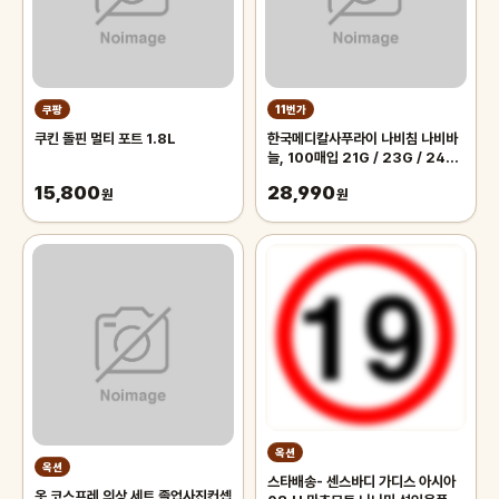
쿠팡
11번가
쿠킨 돌핀 멀티 포트 1.8L
한국메디칼사푸라이 나비침 나비바
늘, 100매입 21G / 23G / 24G
/ 25G
15,800
28,990
원
원
옥션
옥션
스타배송- 센스바디 가디스 아시아
옷 코스프레 의상 세트 졸업사진컨셉