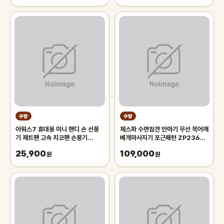
쿠팡
쿠팡
아워스7 휴대용 미니 핸디 손 선풍
제스파 수면참견 안마기 무선 목어깨
기 제트팬 고속 치코팬 손풍기
베개마사지기 포근패턴 ZP2360,
BLDC OFN1A1, 소다화이트
ZP2360, 단일 색상
25,900
109,000
(OFN1A1SW)
원
원