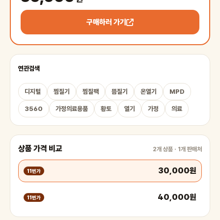
구매하러 가기
연관검색
디지털
찜질기
찜질팩
뜸질기
온열기
MPD
3560
가정의료용품
황토
열기
가정
의료
상품 가격 비교
2개 상품 · 1개 판매처
30,000원
11번가
40,000원
11번가