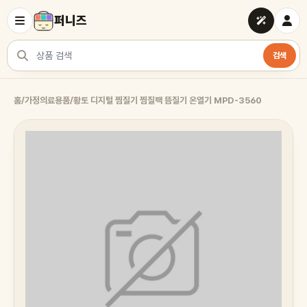
퍼니즈
검색
상품 검색
홈
/
가정의료용품
/
황토 디지털 찜질기 찜질팩 뜸질기 온열기 MPD-3560