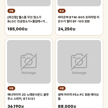
쿠팡
옥션
[최신형] 웰스톰 무선 청소기
바이온텍 BTM-800 프리미엄 이
BLDC 진공청소기+물걸레+거치대
온수기 필터 BF-105 호환
+평생AS 흡입력 좋은 무선 스틱 청
185,000
24,250
소기 VC-150, vc150
원
원
쿠팡
쿠팡
에너자이저 3D 노래방사운드 블루
겜맥 아우라 PS4 PC 호환 레이싱
투스 스피커, BTS121
휠
36,190
88,000
원
원