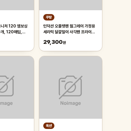
쿠팡
니처 120 엠보싱
인덕션 오믈렛팬 웜그레이 가정용
개, 120매입,
세라믹 달걀말이 사각팬 프라이팬,
1개, 38cm
29,300
원
옥션