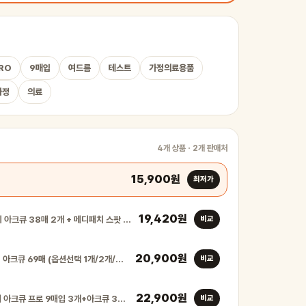
RO
9매입
여드름
테스트
가정의료용품
가정
의료
4개 상품 · 2개 판매처
15,900원
최저가
19,420원
마데카 메디패치 아크큐 38매 2개 + 메디패치 스팟 51매…
비교
20,900원
마데카 메디패치 아크큐 69매 (옵션선택 1개/2개/3개) …
비교
22,900원
마데카 메디패치 아크큐 프로 9매입 3개+아크큐 38매입 (…
비교