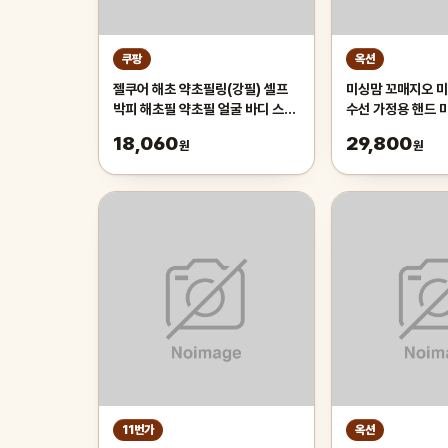
쿠팡
옥션
젤쿠어 해초 약초필링(강필) 셀프
미싱맘 꼬매지오 미
박피 해초필 약초필 얼굴 바디 스크
수선 가정용 핸드 
럽 가슴 등 여드름 얼굴 각질제거 피
18,060
29,800
원
원
부박피 모공관리,필링젤,홈필링,셀
프필링,박피, 1g, 1세트
11번가
옥션