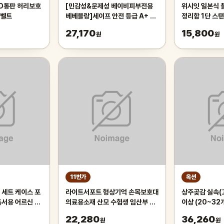
ND통판 허리보호
[민감성&문제성 베이비피부전용
위시잇 일본식 
대벨트
베베블랑]세이프 안전 등급 A+ 베
정리함 1단 스탠
베블랑시그니처 대용량 민감 피부
색상, 1개
27,170
15,800
원
원
아기 세탁 세제 아기주방세제 젖병
세정제 무향 2000ml
11번가
옥션
 세트 케이스 포
라이트서포트 형상기억 손목보호대
상주곶감 실속(고
독서용 어르신 노
의료용소재 산모 수험생 임산부 육
이상 (20~32
경 60대 70대
아 재활 보조 TFCC 반깁스
곶감/명절선물
22,280
36,260
원
원
형곶감