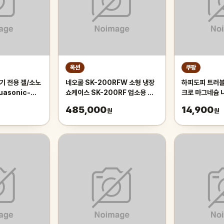
옥션
쿠팡
기 전용 겔/소노
네오쿨 SK-200RFW 소형 냉장
하피도피 트러블
asonic-
쇼케이스 SK-200RF 업소용 냉
크로 마그네슘 
[12개]
장고 가정용 음료 주류 150L 슬림
BHA 함유, 8개
485,000
14,900
원
원
카페쇼케이스