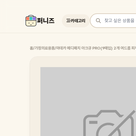
퍼니즈
카테고리
상품 검색
홈
/
가정의료용품
/
마데카 메디패치 아크큐 PRO(9매입) 2개 여드름 피