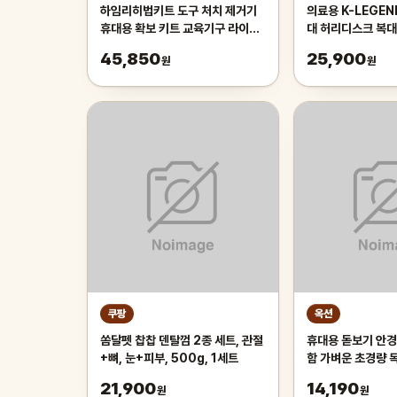
하임리히법키트 도구 처치 제거기
의료용 K-LEGE
휴대용 확보 키트 교육기구 라이프
대 허리디스크 복
백 안전
45,850
25,900
원
원
쿠팡
옥션
쏨달펫 찹찹 덴탈껌 2종 세트, 관절
휴대용 돋보기 안경
+뼈, 눈+피부, 500g, 1세트
함 가벼운 초경량 
인 노안 50대 확대
21,900
14,190
원
원
남성