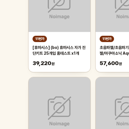
11번가
11번가
[휴마시스] (bo) 휴마시스 자가 진
초음파젤/초음파기
단키트 25개입 홈테스트 x1개
젤/아쿠아소닉 Aqu
100 250g 1박스
39,220
57,600
원
원