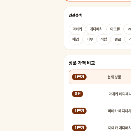
연관검색
마데카
메디패치
아크큐
P
매입
피부
적합
완료
상품 가격 비교
현재 상품
11번가
옥션
11번가
11번가