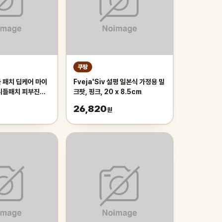
쿠팡
 패치 딥케어 마이
Fveja'Siv 설평 일본식 가정용 밀
니들패치 피부진정
크팟, 핑크, 20 x 8.5cm
입, 1개
26,820
원