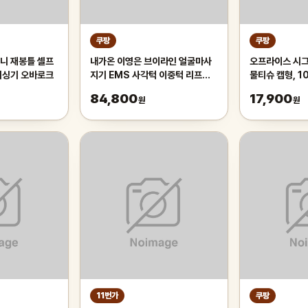
쿠팡
쿠팡
니 재봉틀 셀프
내가온 이영은 브이라인 얼굴마사
오프라이스 시그
미싱기 오바로크
지기 EMS 사각턱 이중턱 리프팅
물티슈 캡형, 10
윤곽 피부관리기 도도풋케어, 단일
330g
84,800
17,900
원
원
상품, 화이트, 1개
11번가
쿠팡