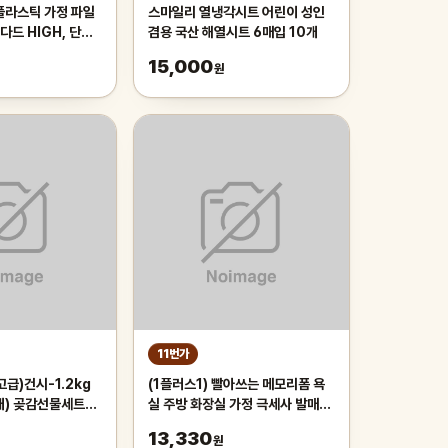
플라스틱 가정 파일
스마일리 열냉각시트 어린이 성인
다드 HIGH, 단일
겸용 국산 해열시트 6매입 10개
15,000
원
11번가
급)건시-1.2kg
(1플러스1) 빨아쓰는 메모리폼 욕
개) 곶감선물세트/
실 주방 화장실 가정 극세사 발매트
세트/간식/가정실속
건조 드라잉 매트
13,330
원