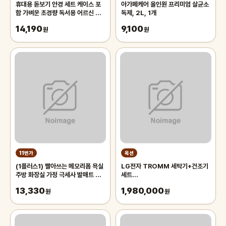
휴대용 돋보기 안경 세트 케이스 포
아가페케어 올인원 프리미엄 살균소
함 가벼운 초경량 독서용 어르신 노
독제, 2L, 1개
인 노안 50대 확대경 60대 70대
14,190
9,100
남성
원
원
11번가
옥션
(1플러스1) 빨아쓰는 메모리폼 욕실
LG전자 TROMM 세탁기+건조기
주방 화장실 가정 극세사 발매트 건
세트
조 드라잉 매트
F24WDWP+RH19WTWN
13,330
1,980,000
원
(F24WDWP-9WL) 세탁
원
24kg/건조19kg 전국무료배송