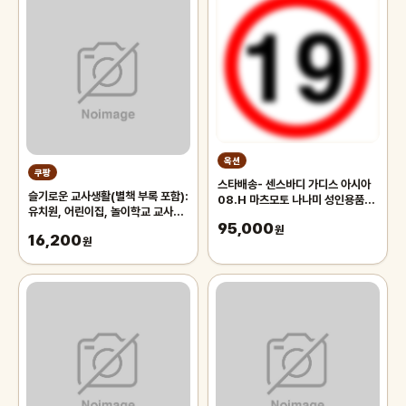
옥션
쿠팡
스타배송- 센스바디 가디스 아시아
슬기로운 교사생활(별책 부록 포함):
08.H 마츠모토 나나미 성인용품
유치원, 어린이집, 놀이학교 교사를
AV배우 자위 주말배송 가능
95,000
위한
원
16,200
원