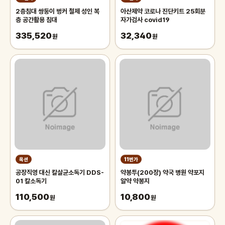
2층침대 쌍둥이 벙커 철제 성인 복
아산제약 코로나 진단키트 25회분
층 공간활용 침대
자가검사 covid19
335,520
32,340
원
원
옥션
11번가
공장직영 대신 칼살균소독기 DDS-
약봉투(200장) 약국 병원 약포지
01 칼소독기
알약 약봉지
110,500
10,800
원
원