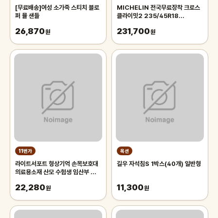
[무료배송]여성 소가죽 스티치 블로
MICHELIN 전국무료장착 크로스
퍼 뮬 샌들
클라이밋2 235/45R18
(TECHTIRE)
26,870
231,700
원
원
11번가
옥션
라이트서포트 형상기억 손목보호대
길우 자석침S 1박스(40개) 일반형
의료용소재 산모 수험생 임산부 육아
재활 보조 TFCC 반깁스
22,280
11,300
원
원