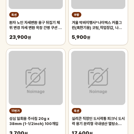
옥션
쿠팡
환자 노인 자세변환 용구 뒤집기 체
겨울 막바지행사*나이텍스 커플그
위 변경 자세 변환 욕창 간병 쿠션 전
린(혹한기용) 코팅,작업장갑, 나이
문의료기기 판매업체고정벨트무료
텍스 커플 그린 L, 3개
23,900
5,900
원
원
11번가
옥션
성심 일회용 주사침 20g x
실리콘 직장인 도시락통 피크닉 도시
38mm (1-1/2inch) 100개입
락 용기 분리형 국내생산 열탕소독
전자레인지 식기세척기 가능
3,700
17,400
원
원