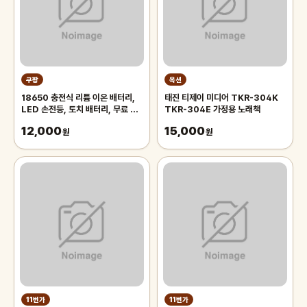
쿠팡
옥션
18650 충전식 리튬 이온 배터리,
태진 티제이 미디어 TKR-304K
LED 손전등, 토치 배터리, 무료 배
TKR-304E 가정용 노래책
송, 3.7V, 6800mAh
12,000
15,000
원
원
11번가
11번가