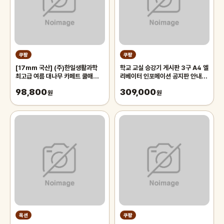
쿠팡
쿠팡
[17mm 국산] (주)한일생활과학
학교 교실 승강기 게시판 3구 A4 엘
최고급 여름 대나무 카페트 쿨매트
리베이터 인포메이션 공지판 안내문
왕골 돗자리 대자리 매트 러그, 거실
학원 교회 알림판 회사 사무실
98,800
309,000
침대 장판 자리_두꺼운 폭신한 튼튼
원
원
한 시원한 냉감매트, 그린
옥션
쿠팡