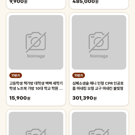
9,900
485,000
청소 남자 화장실 배변판 냄새 악취
원
페쇼케이스
원
제거 타일 줄눈 물때 찌든때 백화
11번가
11번가
고등학생 책가방 대학생 백팩 새학기
심폐소생술 애니 인형 CPR 인공호
학생 노트북 가방 10대 학교 학원 여
흡 마네킹 모형 교구 마네킨 불빛형
행 가방
15,900
301,390
원
원