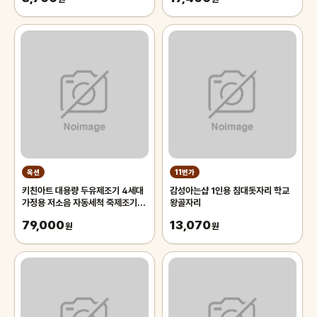
옥션
11번가
키친아트 대용량 두유제조기 4세대
감성아는샵 1인용 침대돗자리 학교
가정용 저소음 자동세척 죽제조기 다
왕골자리
양한 요리
79,000
13,070
원
원