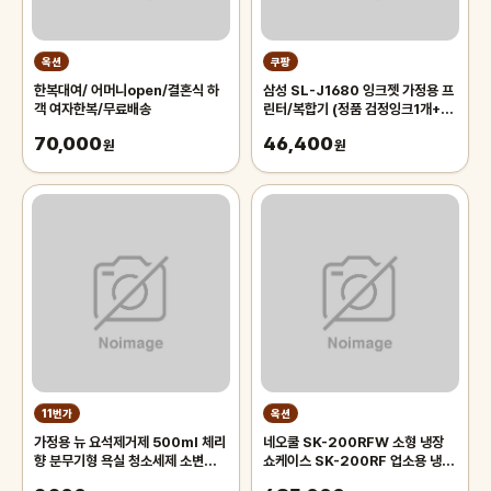
옥션
쿠팡
한복대여/ 어머니open/결혼식 하
삼성 SL-J1680 잉크젯 가정용 프
객 여자한복/무료배송
린터/복합기 (정품 검정잉크1개+구
성품 포함)
70,000
46,400
원
원
11번가
옥션
가정용 뉴 요석제거제 500ml 체리
네오쿨 SK-200RFW 소형 냉장
향 분무기형 욕실 청소세제 소변기
쇼케이스 SK-200RF 업소용 냉장
변기 요석 석회 제거제 욕실 세정제
고 가정용 음료 주류 150L 슬림 카