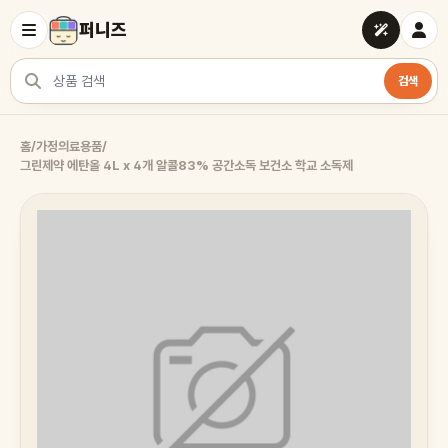
퍼니즈
검색
상품 검색
홈
/
가정의료용품
/
그린제약 에탄올 4L x 4개 알콜83% 공간소독 보건소 학교 소독제