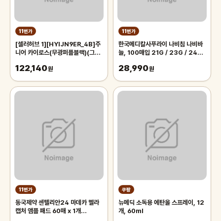
11번가
11번가
[셀러허브 1][HYIJN9ER_4B]주
한국메디칼사푸라이 나비침 나비바
니어 카이로스(무광퍼플블랙)(그린
늘, 100매입 21G / 23G / 24G
렌즈)
/ 25G
122,140
28,990
원
원
11번가
쿠팡
동국제약 센텔리안24 마데카 멜라
뉴메딕 소독용 에탄올 스프레이, 12
캡처 앰플 패드 60매 x 1개
개, 60ml
640678