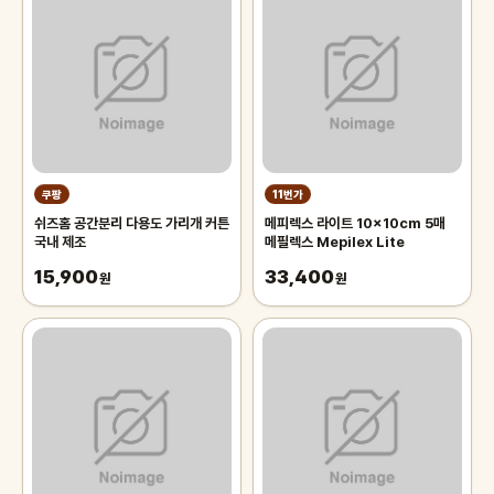
쿠팡
11번가
쉬즈홈 공간분리 다용도 가리개 커튼
메피렉스 라이트 10x10cm 5매
국내 제조
메필렉스 Mepilex Lite
15,900
33,400
원
원