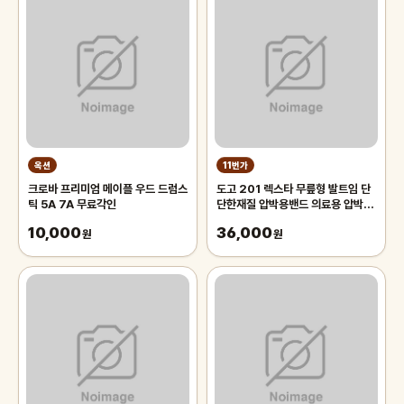
옥션
11번가
크로바 프리미엄 메이플 우드 드럼스
도고 201 렉스타 무릎형 발트임 단
틱 5A 7A 무료각인
단한재질 압박용밴드 의료용 압박스
타킹 다리붓기 개선 중압
10,000
36,000
원
원