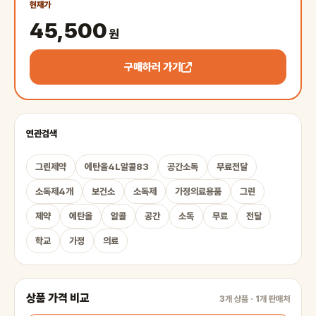
현재가
45,500
원
구매하러 가기
연관검색
그린제약
에탄올4L알콜83
공간소독
무료전달
소독제4개
보건소
소독제
가정의료용품
그린
제약
에탄올
알콜
공간
소독
무료
전달
학교
가정
의료
상품 가격 비교
3개 상품 · 1개 판매처