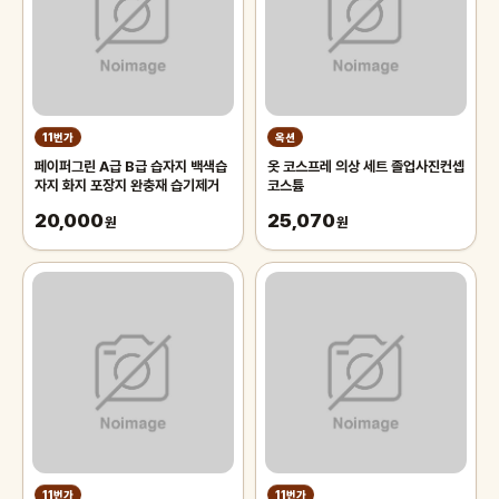
11번가
옥션
페이퍼그린 A급 B급 습자지 백색습
옷 코스프레 의상 세트 졸업사진컨셉
자지 화지 포장지 완충재 습기제거
코스튬
20,000
25,070
원
원
11번가
11번가