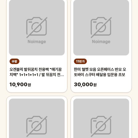
쿠팡
11번가
오겐블릭 발뒤꿈치 전용팩 "애기꿈
한미 헬멧 모음 오픈페이스 반모 오
치팩" 1+1+1+1+1 / 발 뒤꿈치 전용
토바이 스쿠터 배달용 입문용 초보
풋팩/ 발팩/ 바세린 팩, 5개, 6g
10,900
30,000
원
원