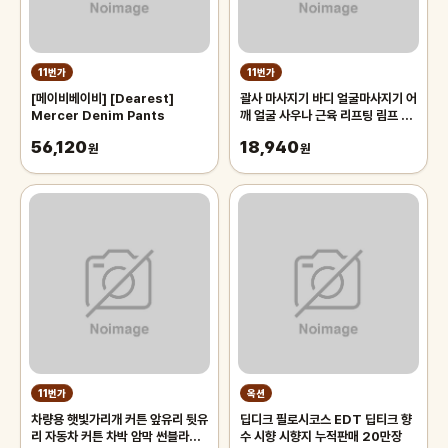
11번가
11번가
[메이비베이비] [Dearest]
괄사 마사지기 바디 얼굴마사지기 어
Mercer Denim Pants
깨 얼굴 사우나 근육 리프팅 림프 1
개입 마사지
56,120
18,940
원
원
11번가
옥션
차량용 햇빛가리개 커튼 앞유리 뒷유
딥디크 필로시코스 EDT 딥티크 향
리 자동차 커튼 차박 암막 썬블라인
수 시향 시향지 누적판매 20만장