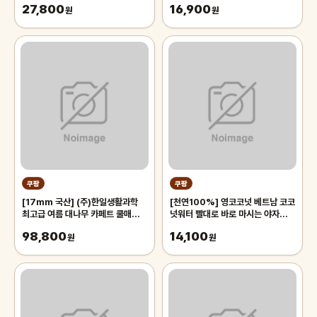
27,800
16,900
원
원
쿠팡
쿠팡
[17mm 국산] (주)한일생활과학
[천연100%] 영코코넛 베트남 코코
최고급 여름 대나무 카페트 쿨매트
넛워터 빨대로 바로 마시는 야자열매
왕골 돗자리 대자리 매트 러그, 거실
야자수 디아머스, 1박스, 2kg 내외
98,800
14,100
침대 장판 자리_두꺼운 폭신한 튼튼
원
(2과입)
원
한 시원한 냉감매트, 그린