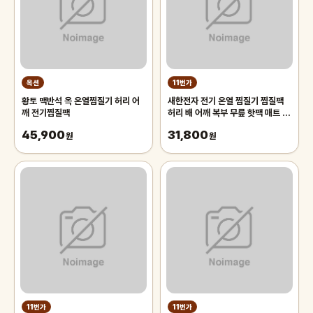
옥션
11번가
황토 맥반석 옥 온열찜질기 허리 어
새한전자 전기 온열 찜질기 찜질팩
깨 전기찜질팩
허리 배 어깨 복부 무릎 핫팩 매트 황
토 맥반석 부모님 선물
45,900
31,800
원
원
11번가
11번가