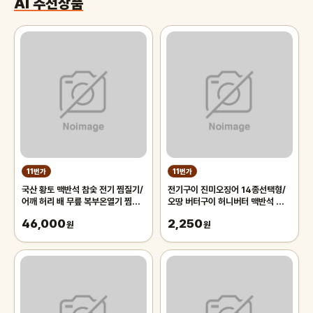
AI 추천상품
11번가
11번가
국산 황토 맥반석 참숯 전기 찜질기/
전기구이 진미오징어 14종선택형/
어깨 허리 배 무릎 복부온열기 찜질
오땅 버터구이 허니버터 맥반석 말랑
팩
핫 숯불다리 통오징어 왕다리오징어
46,000
2,250
원
원