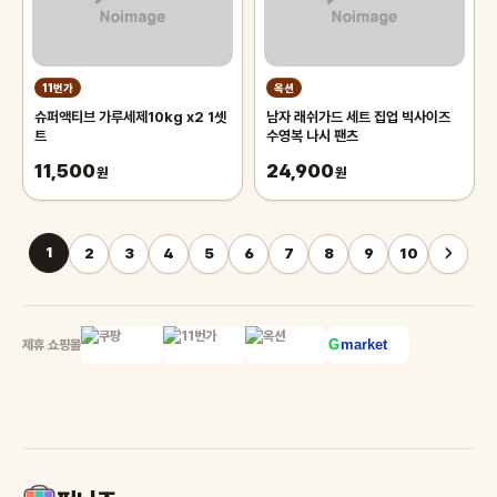
11번가
옥션
슈퍼액티브 가루세제10kg x2 1셋
남자 래쉬가드 세트 집업 빅사이즈
트
수영복 나시 팬츠
11,500
24,900
원
원
1
2
3
4
5
6
7
8
9
10
제휴 쇼핑몰