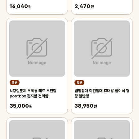
드 70cm 차량용햇빛가리개 앞유
16,040
2,470
리햇
원
원
옥션
옥션
N강철분체 우체통 레드 우편함
캠핑침대 야전침대 휴대용 접이식 경
postbox 편지함 건의함
량 일반형
35,000
38,950
원
원