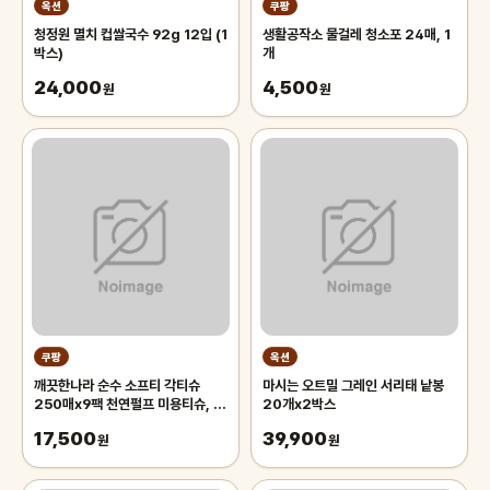
옥션
쿠팡
청정원 멸치 컵쌀국수 92g 12입 (1
생활공작소 물걸레 청소포 24매, 1
박스)
개
24,000
4,500
원
원
쿠팡
옥션
깨끗한나라 순수 소프티 각티슈
마시는 오트밀 그레인 서리태 낱봉
250매x9팩 천연펄프 미용티슈, 3
20개x2박스
개, 3개입
17,500
39,900
원
원