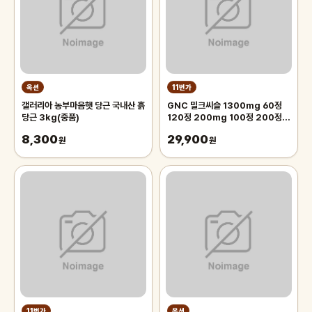
옥션
11번가
갤러리아 농부마음햇 당근 국내산 흙
GNC 밀크씨슬 1300mg 60정
당근 3kg(중품)
120정 200mg 100정 200정
300정
8,300
29,900
원
원
11번가
옥션