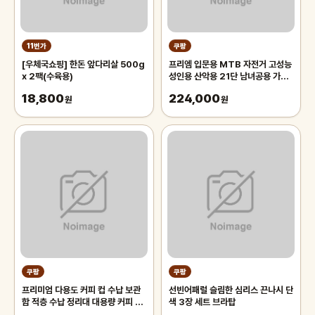
11번가
쿠팡
[우체국쇼핑] 한돈 앞다리살 500g
프리엠 입문용 MTB 자전거 고성능
x 2팩(수육용)
성인용 산악용 21단 남녀공용 가성
비 학생 출퇴근 등하교, 1개,
18,800
224,000
원
175cm, 그레이 오렌지/21단/26
원
인치/스포크휠
쿠팡
쿠팡
프리미엄 다용도 커피 컵 수납 보관
선빈어패럴 슬림한 심리스 끈나시 단
함 적층 수납 정리대 대용량 커피 트
색 3장 세트 브라탑
레이 보관함, 1개, 화이트