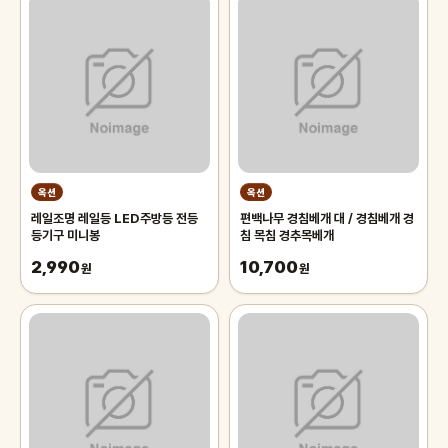
옥션
옥션
레일조명 레일등 LED주방등 전등
편백나무 경침베개 대 / 경침베개 경
등기구 미니봉
침 목침 경추목베개
2,990
10,700
원
원