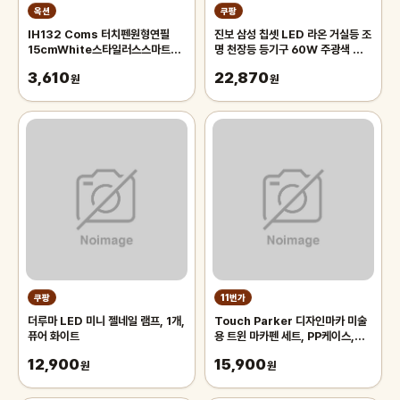
옥션
쿠팡
IH132 Coms 터치펜원형연필
진보 삼성 칩셋 LED 라온 거실등 조
15cmWhite스타일러스스마트폰
명 천장등 등기구 60W 주광색 플리
화면터치펜슬형
커프리 국내산, 화이트
3,610
22,870
원
원
쿠팡
11번가
더루마 LED 미니 젤네일 램프, 1개,
Touch Parker 디자인마카 미술
퓨어 화이트
용 트윈 마카펜 세트, PP케이스,
48색
12,900
15,900
원
원