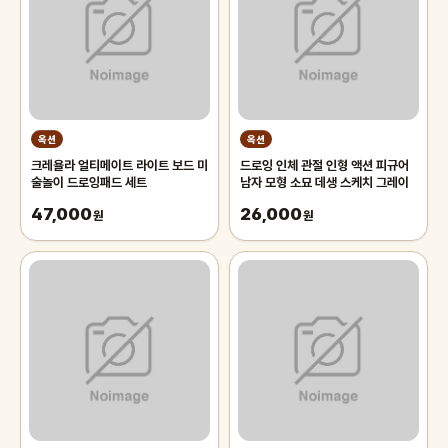
옥션
옥션
크레욜라 얼티메이트 라이트 보드 미
드로잉 인체 관절 인형 액션 피규어
술놀이 드로잉패드 세트
남자 모형 소묘 데생 스케치 그레이
47,000
26,000
원
원