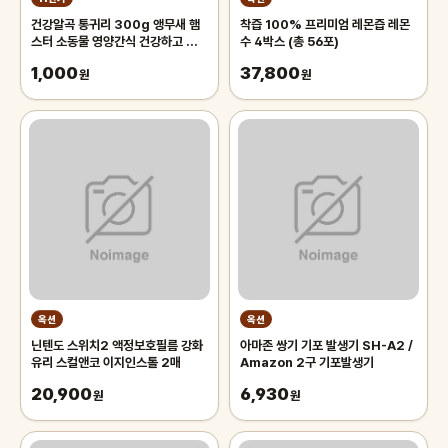
건강알곡 통귀리 300g 앵무새 햄
착즙 100% 프리미엄 레몬즙 레몬
스터 소동물 영양간식 건강하고 깨끗
수 4박스 (총 56포)
한 개별알곡간식
1,000
37,800
원
원
옥션
옥션
닌텐도 스위치2 액정보호필름 강화
아마존 쌍기 기포 발생기 SH-A2 /
유리 스컬앤코 이지인스톨 2매
Amazon 2구 기포발생기
20,900
6,930
원
원