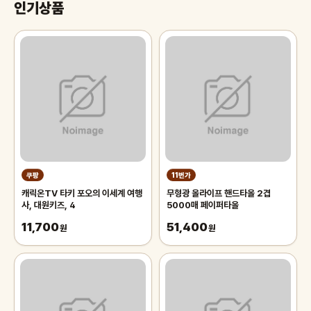
인기상품
쿠팡
11번가
캐릭온TV 타키 포오의 이세계 여행
무형광 올라이프 핸드타올 2겹
사, 대원키즈, 4
5000매 페이퍼타올
11,700
51,400
원
원