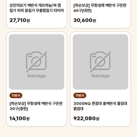
성진의로기 맥반석 게르마늄/쑥 찜
[파손보상] 무항생제 맥반석 구운란
질기 허리 뜸질기 무릎찜질기 타이머
60구(대란)
27,710
30,600
원
원
11번가
11번가
[파손보상] 무항생제 맥반석 구운란
3000NQ 퀸침대 홍맥반석 돌침대
30구(중란)
흙침대
14,100
922,080
원
원