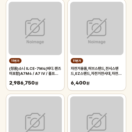
11번가
11번가
(정품)소니 ILCE-7M4(바디.렌즈
자전거용품,허브스텐드,전시스텐
미포함)A7M4 / A7 IV / 풀프레임
드,EZ스텐드,자전거전시대,자전거
미러리스
스텐드,자전거스탠드,자전거거치대
2,986,750
6,400
원
원