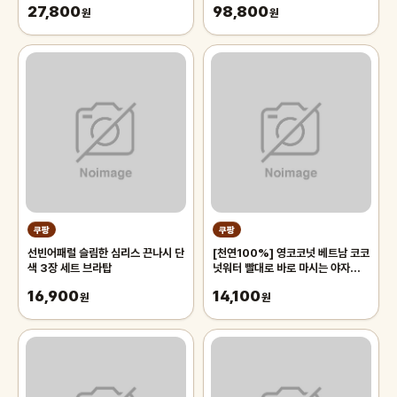
27,800
98,800
원
침대 장판 자리_두꺼운 폭신한 튼튼
원
한 시원한 냉감매트, 그린
쿠팡
쿠팡
선빈어패럴 슬림한 심리스 끈나시 단
[천연100%] 영코코넛 베트남 코코
색 3장 세트 브라탑
넛워터 빨대로 바로 마시는 야자열매
야자수 디아머스, 1박스, 2kg 내외
16,900
14,100
원
(2과입)
원