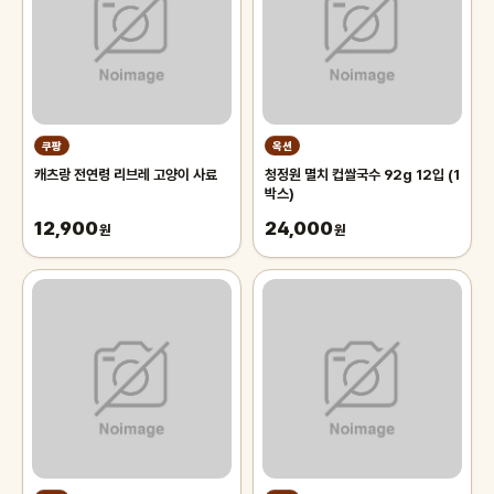
쿠팡
옥션
캐츠랑 전연령 리브레 고양이 사료
청정원 멸치 컵쌀국수 92g 12입 (1
박스)
12,900
24,000
원
원