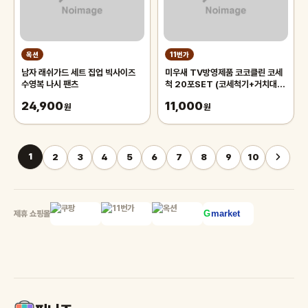
옥션
11번가
남자 래쉬가드 세트 집업 빅사이즈
미우새 TV방영제품 코코클린 코세
수영복 나시 팬츠
척 20포SET (코세척기+거치대
+분말20포)
24,900
11,000
원
원
1
2
3
4
5
6
7
8
9
10
제휴 쇼핑몰