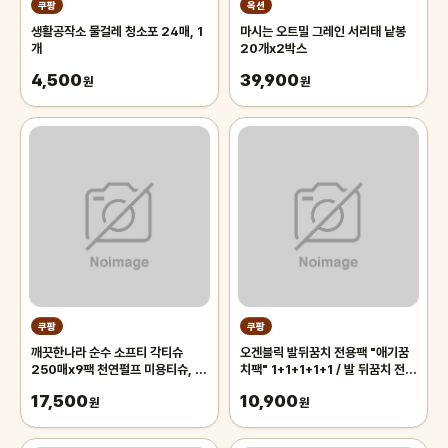
쿠팡
옥션
생활공작소 물걸레 청소포 24매, 1
마시는 오트밀 그레인 서리태 낱봉
개
20개x2박스
4,500
39,900
원
원
쿠팡
쿠팡
깨끗한나라 순수 소프티 각티슈
오겐블릭 발뒤꿈치 전용팩 "애기꿈
250매x9팩 천연펄프 미용티슈, 3
치팩" 1+1+1+1+1 / 발 뒤꿈치 전용
개, 3개입
풋팩/ 발팩/ 바세린 팩, 5개, 6g
17,500
10,900
원
원