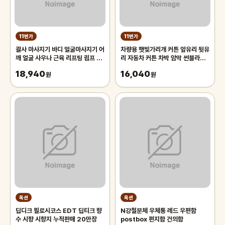
11번가
11번가
괄사 마사지기 바디 얼굴마사지기 어
차량용 햇빛가리개 커튼 앞유리 뒷유
깨 얼굴 사우나 근육 리프팅 림프 1
리 자동차 커튼 차박 암막 썬블라인
개입 마사지
드 70cm 차량용햇빛가리개 앞유
18,940
16,040
원
리햇
원
옥션
옥션
딥디크 필로시코스 EDT 딥티크 향
N강철분체 우체통 레드 우편함
수 시향 시향지 누적판매 20만장
postbox 편지함 건의함