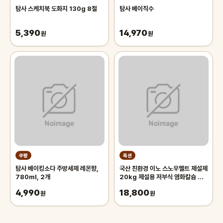
탐사 스케치북 도화지 130g 8절
탐사 베이직수
5,390
14,970
원
원
쿠팡
옥션
탐사 베이킹소다 주방세제 레몬향,
국산 친환경 이노 스노우멜트 제설제
780ml, 2개
20kg 제설용 저부식 염화칼슘 차
량부식방지 폭설
4,990
18,800
원
원