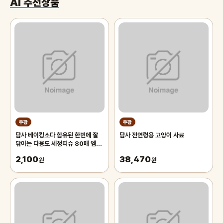
AI 추천상품
쿠팡
쿠팡
탐사 베이킹소다 함유된 한번에 잘
탐사 전연령용 고양이 사료
닦이는 다용도 세정티슈 80매 엠보
싱
2,100
38,470
원
원