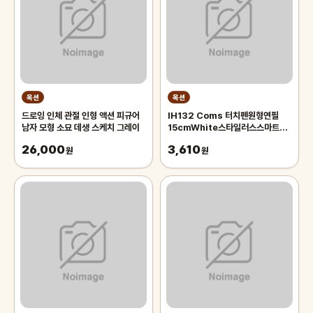
옥션
옥션
드로잉 인체 관절 인형 액션 피규어
IH132 Coms 터치펜원형연필
남자 모형 소묘 데생 스케치 그레이
15cmWhite스타일러스스마트폰
화면터치펜슬형
26,000
3,610
원
원