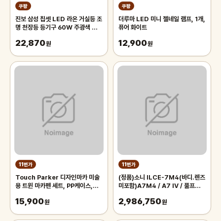
쿠팡
쿠팡
진보 삼성 칩셋 LED 라온 거실등 조
더루마 LED 미니 젤네일 램프, 1개,
명 천장등 등기구 60W 주광색 플리
퓨어 화이트
커프리 국내산, 화이트
22,870
12,900
원
원
11번가
11번가
Touch Parker 디자인마카 미술
(정품)소니 ILCE-7M4(바디.렌즈
용 트윈 마카펜 세트, PP케이스,
미포함)A7M4 / A7 IV / 풀프레임
48색
미러리스
15,900
2,986,750
원
원