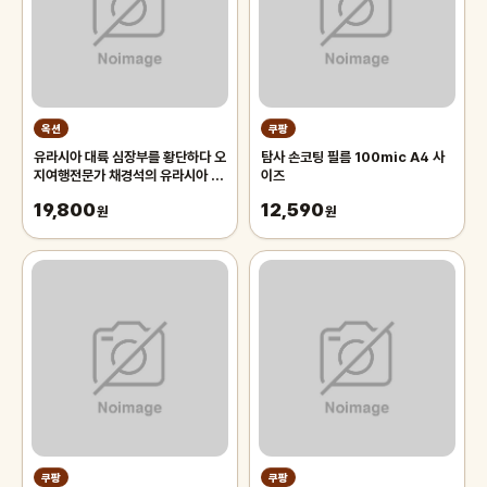
옥션
쿠팡
유라시아 대륙 심장부를 황단하다 오
탐사 손코팅 필름 100mic A4 사
지여행전문가 채경석의 유라시아 대
이즈
륙 인문탐사여
19,800
12,590
원
원
쿠팡
쿠팡