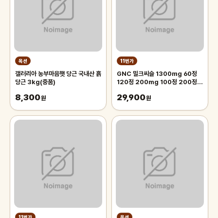
옥션
11번가
갤러리아 농부마음햇 당근 국내산 흙
GNC 밀크씨슬 1300mg 60정
당근 3kg(중품)
120정 200mg 100정 200정
300정
8,300
29,900
원
원
11번가
옥션