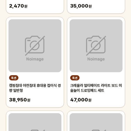
2,470
35,000
원
원
옥션
옥션
캠핑침대 야전침대 휴대용 접이식 경
크레욜라 얼티메이트 라이트 보드 미
량 일반형
술놀이 드로잉패드 세트
38,950
47,000
원
원