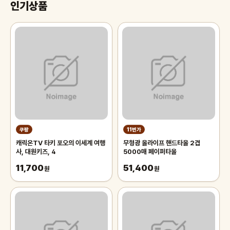
인기상품
쿠팡
11번가
캐릭온TV 타키 포오의 이세계 여행
무형광 올라이프 핸드타올 2겹
사, 대원키즈, 4
5000매 페이퍼타올
11,700
51,400
원
원