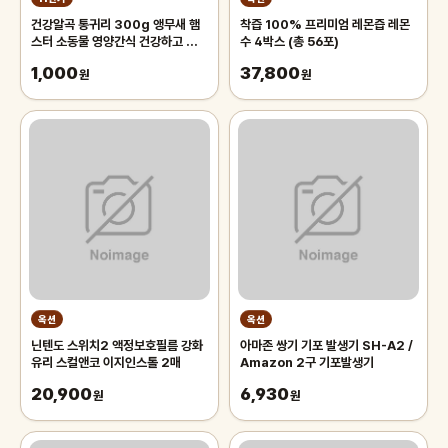
건강알곡 통귀리 300g 앵무새 햄
착즙 100% 프리미엄 레몬즙 레몬
스터 소동물 영양간식 건강하고 깨끗
수 4박스 (총 56포)
한 개별알곡간식
1,000
37,800
원
원
옥션
옥션
닌텐도 스위치2 액정보호필름 강화
아마존 쌍기 기포 발생기 SH-A2 /
유리 스컬앤코 이지인스톨 2매
Amazon 2구 기포발생기
20,900
6,930
원
원