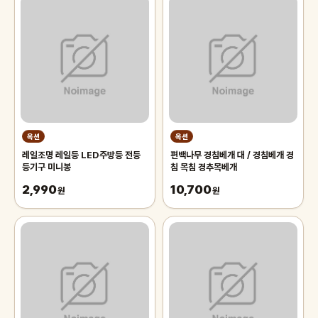
옥션
옥션
레일조명 레일등 LED주방등 전등
편백나무 경침베개 대 / 경침베개 경
등기구 미니봉
침 목침 경추목베개
2,990
10,700
원
원