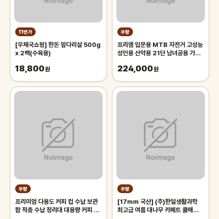
11번가
쿠팡
[우체국쇼핑] 한돈 앞다리살 500g
프리엠 입문용 MTB 자전거 고성능
x 2팩(수육용)
성인용 산악용 21단 남녀공용 가성
비 학생 출퇴근 등하교, 1개,
18,800
224,000
원
175cm, 그레이 오렌지/21단/26
원
인치/스포크휠
쿠팡
쿠팡
프리미엄 다용도 커피 컵 수납 보관
[17mm 국산] (주)한일생활과학
함 적층 수납 정리대 대용량 커피 트
최고급 여름 대나무 카페트 쿨매트
레이 보관함, 1개, 화이트
왕골 돗자리 대자리 매트 러그, 거실