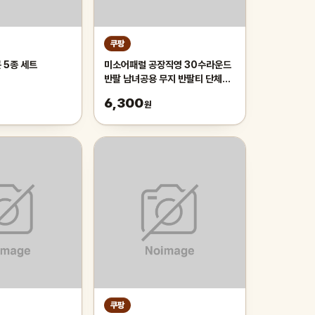
쿠팡
 5종 세트
미소어패럴 공장직영 30수라운드
반팔 남녀공용 무지 반팔티 단체티
반티
6,300
원
쿠팡