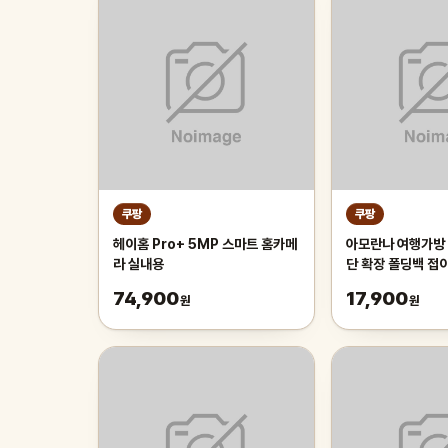
쿠팡
쿠팡
헤이홈 Pro+ 5MP 스마트 홈카메
아모란나 여행가방 
라 실내용
단 확장 폴딩백 접
형
74,900
17,900
원
원