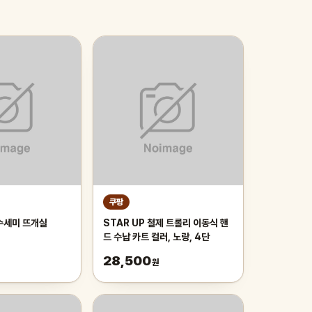
쿠팡
수세미 뜨개실
STAR UP 철제 트롤리 이동식 핸
드 수납 카트 컬러, 노랑, 4단
28,500
원