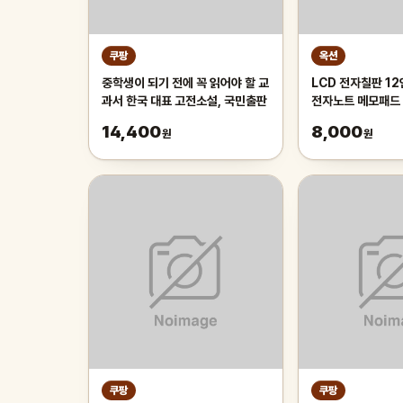
쿠팡
옥션
중학생이 되기 전에 꼭 읽어야 할 교
LCD 전자칠판 1
과서 한국 대표 고전소설, 국민출판
전자노트 메모패드
드/썼다 지웠다
14,400
8,000
원
원
쿠팡
쿠팡