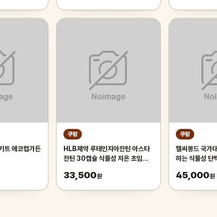
쿠팡
쿠팡
키트 에코컵가든
HLB제약 루테인지아잔틴 아스타
헬씨몽드 국가대
잔틴 30캡슐 식물성 저온 초임계,
하는 식물성 단
30정, 3개
1개, 600g
33,500
45,000
원
원