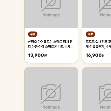
쿠팡
쿠팡
산리오 마이멜로디 스마트 터치 장
프로코 실내건조 
갑 아동 여아 스마트폰 니트 손가락
케 섬유유연제, 4개,
장갑
13,900
16,900
원
원