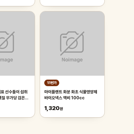
11번가
표 선수들이 섭취
마이플랜트 화분 화초 식물영양제
백질 무가당 검은콩,
바이오넥스 액비 100cc
1,320
원