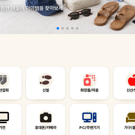
 시원한 데일리 아이템을 찾아보세
션잡화
신발
화장품/미용
신선
가전
휴대폰/카메라
PC/주변기기
가구/