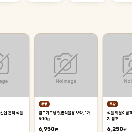
쿠팡
쿠팡
 선인 홉라 식물
월드가드닝 텃밭식물용 보약, 1개,
식물 화분이름표
500g
지 참조
6,950
6,250
원
원