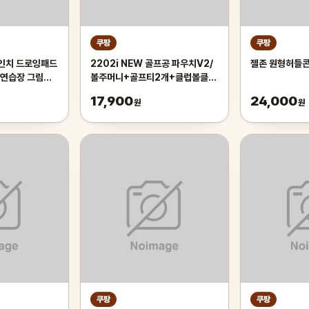
쿠팡
쿠팡
2인치 드로잉패드
2202i NEW 골프공 파우치V2/
젤존 원형허들콘
 연습장 그림패
볼주머니+골프티2개+클럽볼클리
너+카라비너, 화이트, 1개
17,900
24,000
원
원
쿠팡
쿠팡