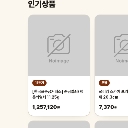
인기상품
11번가
쿠팡
[한국표준금거래소] 순금열쇠/ 행
쓰리엠 스카치 프리
운의열쇠 11.25g
위 20.3cm
1,257,120
7,370
원
원