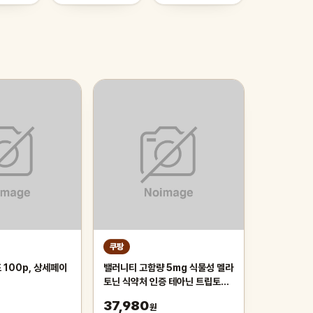
쿠팡
 100p, 상세페이
밸러니티 고함량 5mg 식물성 멜라
토닌 식약처 인증 테아닌 트립토판
마그네슘, 3개, 30정
37,980
원