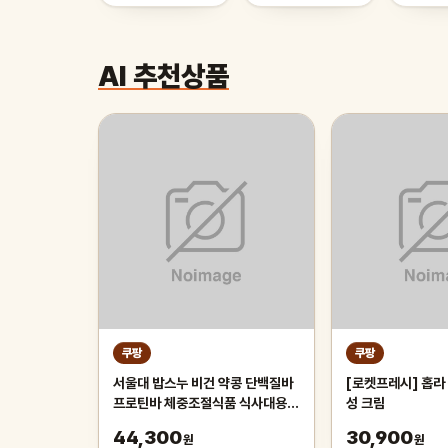
AI 추천상품
쿠팡
쿠팡
서울대 밥스누 비건 약콩 단백질바
[로켓프레시] 홉라
프로틴바 체중조절식품 식사대용
성 크림
저당단백질바 식물성, 20개, 35g
44,300
30,900
원
원