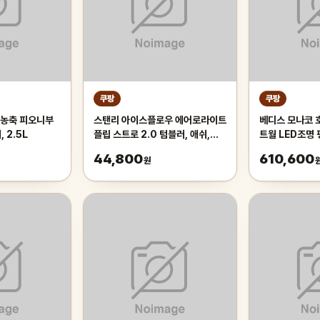
쿠팡
쿠팡
고농축 피오니부
스탠리 아이스플로우 에어로라이트
베디스 모나코 
 2.5L
플립 스트로 2.0 텀블러, 애쉬,
트월 LED조명
1.1L, 1개
퀸킹공용 QK(
44,800
610,600
원
널1), 연그레이