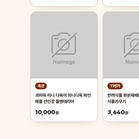
옥션
11번가
괴마옥 미니 다육이 미니다육 파인
반려식물 화분재배
애플 선인장 플랜테리어
식물키우기
10,000
3,640
원
원