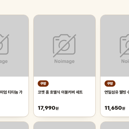
쿠팡
쿠팡
미엄 티타늄 가
코멧 홈 호텔식 이불커버 세트
연일섬유 웰빙 
17,990
11,650
원
원