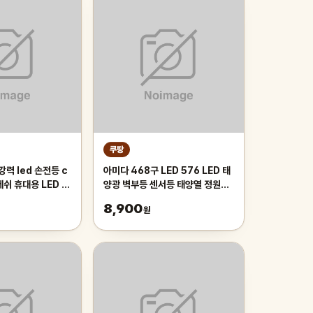
쿠팡
강력 led 손전등 c
아미다 468구 LED 576 LED 태
쉬 휴대용 LED 줌
양광 벽부등 센서등 태양열 정원등
가로등 외부벽등 인체감지센서
8,900
원