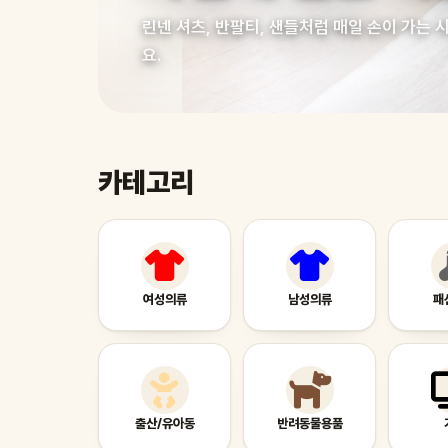
린넨 셔츠, 반팔티, 샌들처럼 매일 손이 가는
요.
카테고리
여성의류
남성의류
패
출산/유아동
반려동물용품