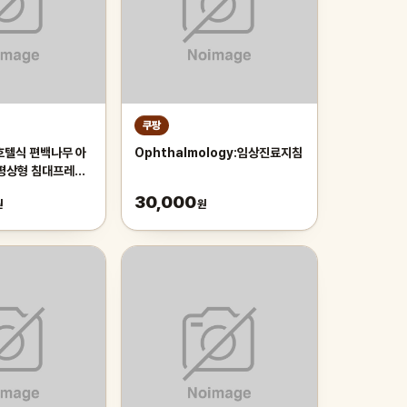
쿠팡
호텔식 편백나무 아
Ophthalmology:임상진료지침
 평상형 침대프레임
협탁패널1+선반패
30,000
원
원