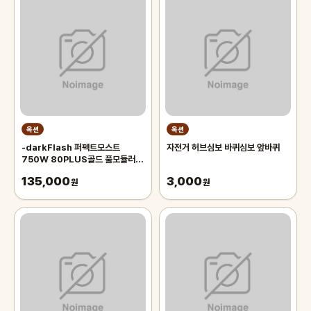
옥션
옥션
-darkFlash 퍼펙트모스트
자전거 허브심보 바퀴심보 앞바퀴
750W 80PLUS골드 풀모듈러
ATX3.1 화이트-
135,000
3,000
원
원