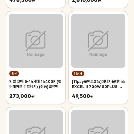
478,500
2,810,000
원
원
옥션
11번가
인텔 코어i5-14세대 14400F (랩
[11pay포인트3%]에너지옵티머스
터레이크 리프레시) (정품)밸류팩
EXCEL II 700W 80PLUS 컴
퓨터 파워 파워서플라이
273,000
49,500
원
원