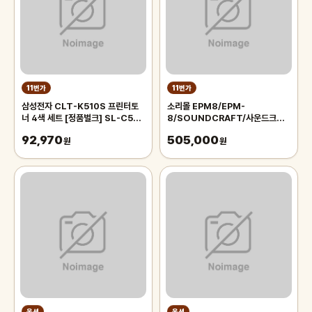
11번가
11번가
삼성전자 CLT-K510S 프린터토
소리몰 EPM8/EPM-
너 4색 세트 [정품벌크] SL-C510
8/SOUNDCRAFT/사운드크래
SL-C51W SL-C513 SL-
프트/믹서
92,970
505,000
C513W SL-C563W SL-
원
원
C563FW
옥션
옥션