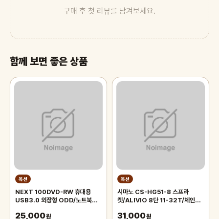
구매 후 첫 리뷰를 남겨보세요.
함께 보면 좋은 상품
옥션
옥션
NEXT 100DVD-RW 휴대용
시마노 CS-HG51-8 스프라
USB3.0 외장형 ODD/노트북CD
켓/ALIVIO 8단 11-32T/체인
롬
휠/MTB 로드 자전거 부품
25,000
31,000
원
원