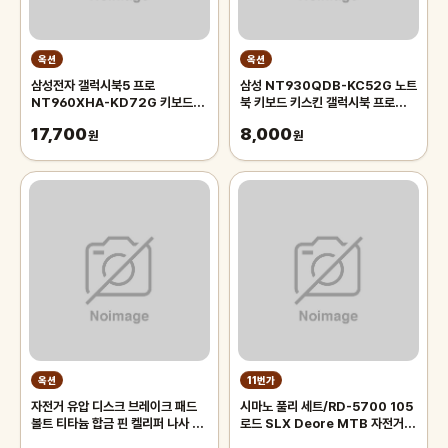
옥션
옥션
삼성전자 갤럭시북5 프로
삼성 NT930QDB-KC52G 노트
NT960XHA-KD72G 키보드키
북 키보드 키스킨 갤럭시북 프로
스킨 액정보호필름세트 키커버 키덮
360 키커버 덮개
17,700
8,000
개
원
원
옥션
11번가
자전거 유압 디스크 브레이크 패드
시마노 풀리 세트/RD-5700 105
볼트 티타늄 합금 핀 켈리퍼 나사 리
로드 SLX Deore MTB 자전거
테이너 핀 시마노 XTR 울테그라 M
뒷변속기 부품/RD-5800 RD-