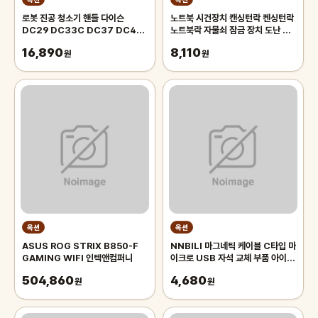
로봇 진공 청소기 핸들 다이슨
노트북 시건장치 캔싱턴락 켄싱턴락
DC29 DC33C DC37 DC48
노트북락 자물쇠 잠금 장치 도난 방
DC52 917276-01 부품
지 비밀번호 보조키
16,890
8,110
원
원
옥션
옥션
ASUS ROG STRIX B850-F
NNBILI 마그네틱 케이블 C타입 마
GAMING WIFI 인텍앤컴퍼니
이크로 USB 자석 교체 부품 아이폰
제품 호환 고속 충전 자석 어댑터 팁
504,860
4,680
원
7
원