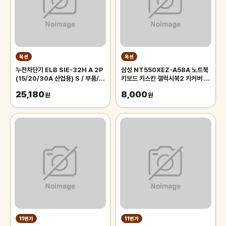
옥션
옥션
누전차단기 ELB SIE-32H A 2P
삼성 NT550XEZ-A58A 노트북
(15/20/30A 산업용) S / 부품/소
키보드 키스킨 갤럭시북2 키커버 덮
모품/자재/
개
25,180
8,000
원
원
11번가
11번가