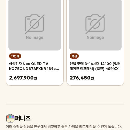
11번가
옥션
삼성전자 Neo QLED TV
인텔 코어i3-14세대 14100 (랩터
KQ75QND87AFXKR 189cm
레이크 리프레시) (벌크) -쿨러XX
각도조절 벽걸이형 EZ1
2,697,900
276,450
원
원
퍼니즈
여러 쇼핑몰 상품을 한곳에서 비교하고 좋은 가격을 빠르게 찾을 수 있게 돕습니다.