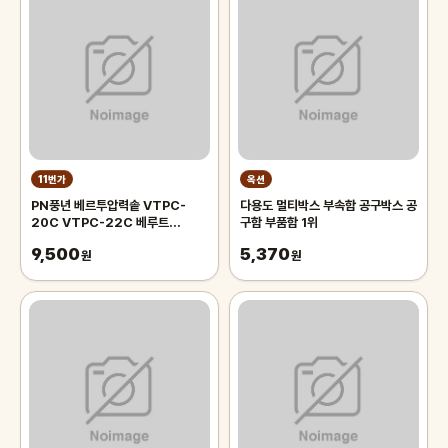
11번가
옥션
PN풍년 베르투압력솥 VTPC-
다용도 멀티박스 부속함 공구박스 공
20C VTPC-22C 베루트
구함 부품함 1위
VERTU 패킹 부품판매
9,500
5,370
원
원