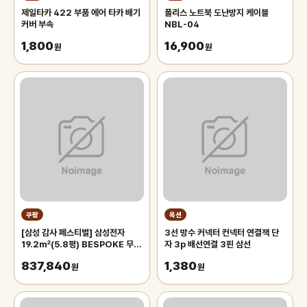
제일타카 422 부품 에어 타카 배기
폴리스 노트북 도난방지 케이블
커버 부속
NBL-04
1,800
16,900
원
원
쿠팡
옥션
[삼성 감사 페스티벌] 삼성전자
3선 방수 커넥터 컨넥터 연결잭 단
19.2㎡(5.8평) BESPOKE 무풍
자 3p 배선연결 3핀 삼선
윈도우핏 에어컨
837,840
1,380
AW06C7155TWAZ 방문설치
원
원