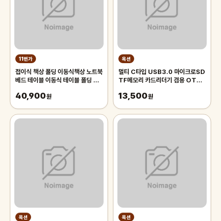
11번가
옥션
접이식 책상 폴딩 이동식책상 노트북
멀티 C타입 USB3.0 마이크로SD
베드 테이블 이동식 테이블 폴딩 데
TF메모리 카드리더기 겸용 OTG
스크
젠더 어댑터 블랙박스 핸드폰 휴대폰
40,900
13,500
원
노트북
원
옥션
옥션