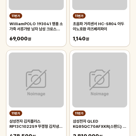
11번가
11번가
WilliamPOLO 193041 명품 소
초음파 거리센서 HC-SR04 아두
가죽 서류가방 남자 남성 크로스백
이노호환 라즈베리파이
노트북가방 윌리엄폴로
69,000
1,140
원
원
11번가
11번가
삼성전자 김치플러스
삼성전자 QLED
RP13C1022S9 뚜껑형 김치냉장
KQ85QC70AFXKR(스탠드) _
고 126L _후
생각을담다