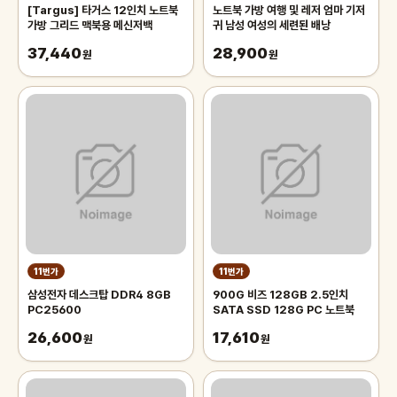
[Targus] 타거스 12인치 노트북
노트북 가방 여행 및 레저 엄마 기저
가방 그리드 맥북용 메신저백
귀 남성 여성의 세련된 배낭
37,440
28,900
원
원
11번가
11번가
삼성전자 데스크탑 DDR4 8GB
900G 비즈 128GB 2.5인치
PC25600
SATA SSD 128G PC 노트북
26,600
17,610
원
원