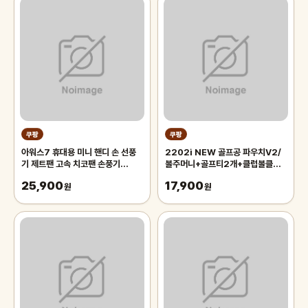
쿠팡
쿠팡
아워스7 휴대용 미니 핸디 손 선풍
2202i NEW 골프공 파우치V2/
기 제트팬 고속 치코팬 손풍기
볼주머니+골프티2개+클럽볼클리
BLDC OFN1A1, 소다화이트
너+카라비너, 화이트, 1개
25,900
17,900
(OFN1A1SW)
원
원