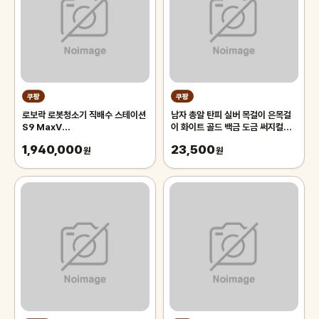
쿠팡
쿠팡
로보락 로봇청소기 직배수 스테이션
남자 총알 탄피 실버 목걸이 은목걸
S9 MaxV
이 화이트 골드 백금 도금 써지컬스
Ultra(S90VER+EWFD33HRR),
틸 체인 목걸이
1,940,000
23,500
S9 MaxV
원
원
Ultra(S90VER+EWFD33HRR),
화이트