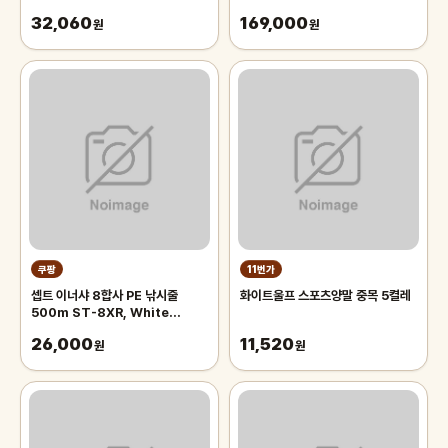
DW-WM5400SJ
32,060
169,000
원
원
쿠팡
11번가
셉트 이너샤 8합사 PE 낚시줄
화이트울프 스포츠양말 중목 5켤레
500m ST-8XR, White
Prussian blue 마킹, 1개
26,000
11,520
원
원