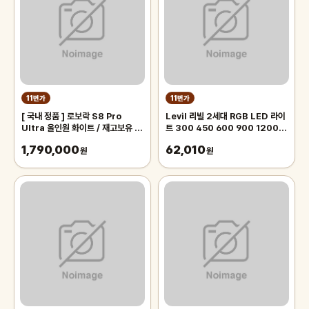
11번가
11번가
[ 국내 정품 ] 로보락 S8 Pro
Levil 리빌 2세대 RGB LED 라이
Ultra 올인원 화이트 / 재고보유 오
트 300 450 600 900 1200 /
늘출발 GC
수족관 어항 수조등 열대어 구피 수
1,790,000
62,010
원
초 조명 램프
원