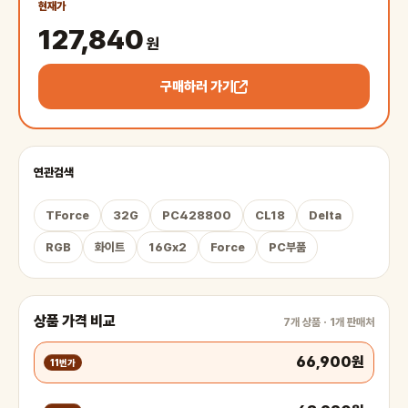
현재가
127,840
원
구매하러 가기
연관검색
TForce
32G
PC428800
CL18
Delta
RGB
화이트
16Gx2
Force
PC부품
상품 가격 비교
7개 상품 · 1개 판매처
66,900원
11번가