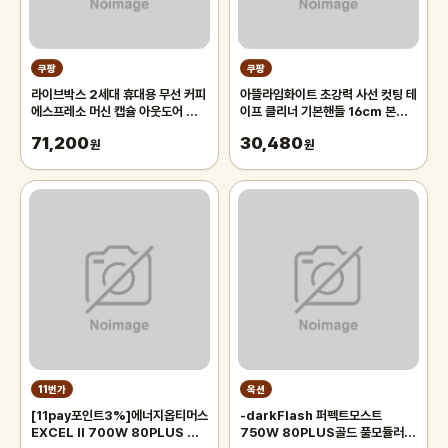
쿠팡
쿠팡
라이브박스 2세대 휴대용 무선 커피
아뜰라임화이트 초강력 사선 컷팅 테
에스프레소 머신 캡슐 아웃도어 캠핑
이프 클리너 기본핸들 16cm 본품
카페 PE11821W, 화이트
+ 리필 세트, 10개
71,200
30,480
원
원
11번가
옥션
[11pay포인트3%]에너지옵티머스
-darkFlash 퍼펙트모스트
EXCEL II 700W 80PLUS 컴
750W 80PLUS골드 풀모듈러