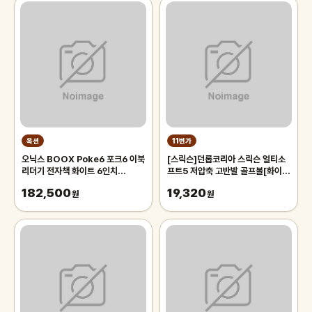
옥션
11번가
오닉스 BOOX Poke6 포크6 이북
[스릭슨]던롭코리아 스릭슨 얼티소
리더기 전자책 화이트 6인치
프트5 저압축 고반발 골프볼[화이
300ppi 학습기 1500mAh
트][2피스 12알]
182,500
19,320
2G+32G +케이스 화이트
원
원