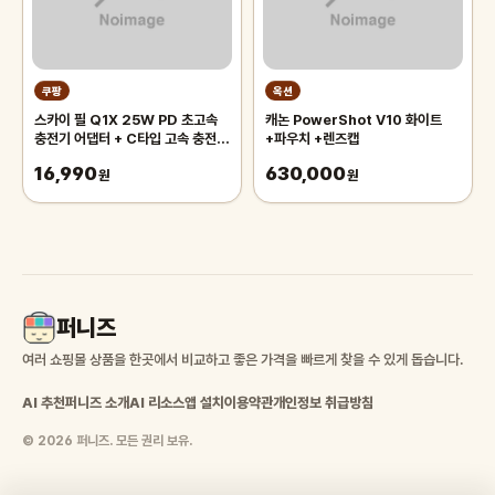
쿠팡
옥션
스카이 필 Q1X 25W PD 초고속
캐논 PowerShot V10 화이트
충전기 어댑터 + C타입 고속 충전
+파우치 +렌즈캡
케이블 세트, 화이트, 2세트
16,990
630,000
원
원
퍼니즈
여러 쇼핑몰 상품을 한곳에서 비교하고 좋은 가격을 빠르게 찾을 수 있게 돕습니다.
AI 추천
퍼니즈 소개
AI 리소스
앱 설치
이용약관
개인정보 취급방침
© 2026 퍼니즈. 모든 권리 보유.