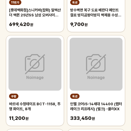
11번가
옥션
[롯데백화점]스니커바(잡화) 알렉산
방수벽면 복구 도료 베란다 페인트
더 맥퀸 25년SS 남성 오버사이즈
결로 방지곰팡이방지 벽체용 수성 화
스니커즈 553680-WHGP5-
이트 페인트 600g
699,420
9,700
9061화이트 US
원
원
쿠팡
옥션
바르네 수정테이프 BCT-1158, 투
인텔 코어i5-14세대 14400 (랩터
명 화이트, 8개
레이크 리프레시) (벌크) -쿨러XX
11,200
333,450
원
원