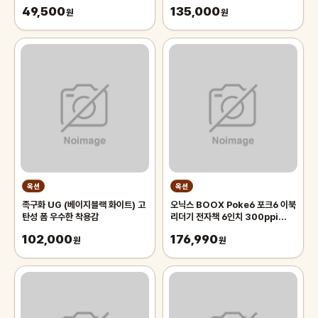
퓨터 파워 파워서플라이
ATX3.1 화이트-
49,500
135,000
원
원
옥션
옥션
족구화 UG (베이지블랙 화이트) 고
오닉스 BOOX Poke6 포크6 이북
탄성 폼 우수한 착용감
리더기 전자책 6인치 300ppi
1500mAh 2G+32G 잉크스크린
102,000
176,990
원
화이트 +케이스
원