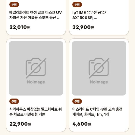
쿠팡
쿠팡
베일리화이트 여성 골프 마스크 UV
ipTIME 유무선 공유기
자외선 차단 여름용 스포츠 등산 자
AX1500SR,
전거 테니스
AX1500SR(White), 1개
22,010
32,900
원
원
쿠팡
쿠팡
사라하우스 비침없는 밀크화이트 쉬
이츠라이프 C타입-8핀 고속 충전
폰 차르르 아일렛형 커튼
케이블, 화이트, 1m, 1개
22,900
4,600
원
원