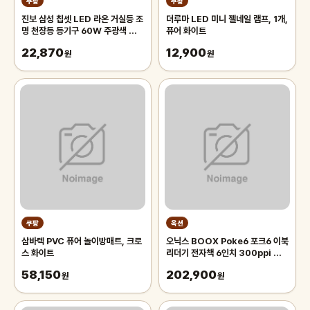
쿠팡
쿠팡
진보 삼성 칩셋 LED 라온 거실등 조
더루마 LED 미니 젤네일 램프, 1개,
명 천장등 등기구 60W 주광색 플리
퓨어 화이트
커프리 국내산, 화이트
22,870
12,900
원
원
쿠팡
옥션
삼바텍 PVC 퓨어 놀이방매트, 크로
오닉스 BOOX Poke6 포크6 이북
스 화이트
리더기 전자책 6인치 300ppi 학습
기 1500mAh 2G+32G 블랙
58,150
202,900
원
원