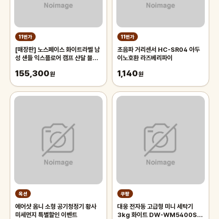
11번가
11번가
[매장판] 노스페이스 화이트라벨 남
초음파 거리센서 HC-SR04 아두
성 샌들 익스플로어 캠프 샨달 블랙
이노호환 라즈베리파이
NS82R53J
155,300
1,140
원
원
옥션
쿠팡
에어샷 옴니 소형 공기청정기 황사
대웅 전자동 고급형 미니 세탁기
미세먼지 특별할인 이벤트
3kg 화이트 DW-WM5400SJ,