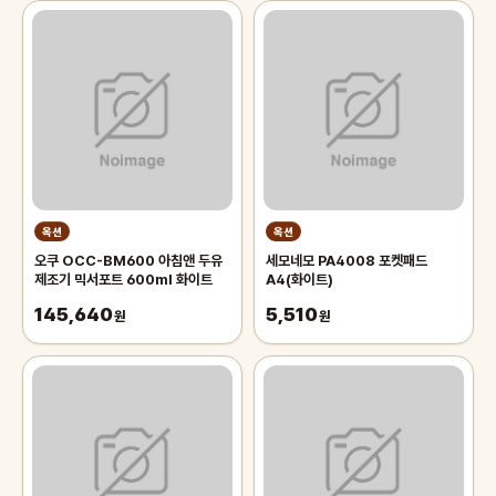
옥션
옥션
오쿠 OCC-BM600 아침앤 두유
세모네모 PA4008 포켓패드
제조기 믹서포트 600ml 화이트
A4(화이트)
145,640
5,510
원
원