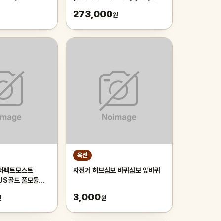
2nd Edition, 1
팩
273,000
원
옥션
h 퍼펙트모스트
자전거 허브심보 바퀴심보 앞바퀴
LUS골드 풀모듈러
트-
3,000
원
원