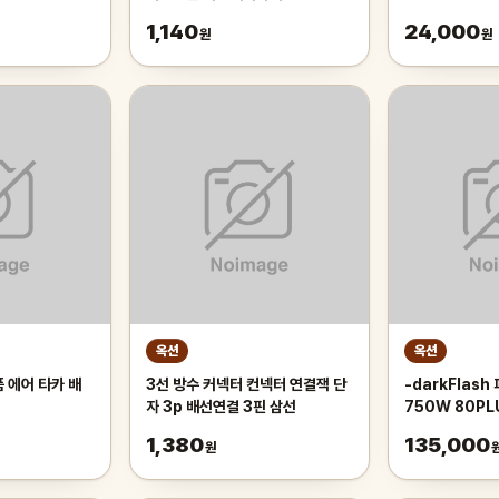
570ES PLUS 
1,140
24,000
원
원
개
옥션
옥션
 에어 타카 배
3선 방수 커넥터 컨넥터 연결잭 단
-darkFlas
자 3p 배선연결 3핀 삼선
750W 80P
ATX3.1 화이
1,380
135,000
원