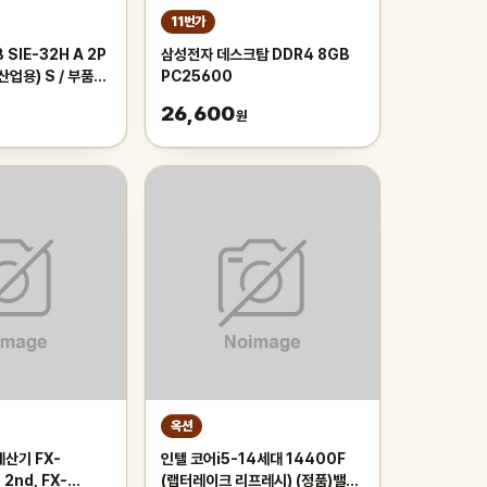
11번가
SIE-32H A 2P
삼성전자 데스크탑 DDR4 8GB
산업용) S / 부품/
PC25600
26,600
원
옥션
산기 FX-
인텔 코어i5-14세대 14400F
 2nd, FX-
(랩터레이크 리프레시) (정품)밸류