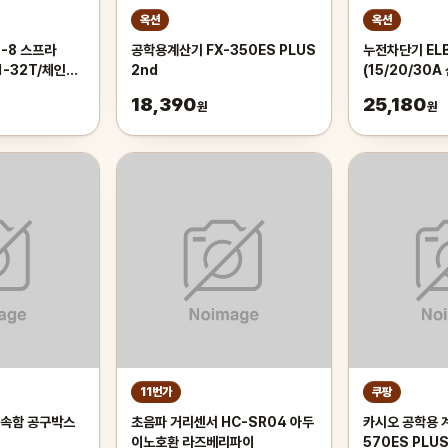
옥션
옥션
1-8 스프라
공학용계산기 FX-350ES PLUS
누전차단기 ELB 
11-32T/체인
2nd
(15/20/30A 
전거 부품
소모품/자재/
18,390
25,180
원
원
11번가
쿠팡
부속함 공구박스
초음파 거리센서 HC-SR04 아두
카시오 공학용 계
이노호환 라즈베리파이
570ES PLUS