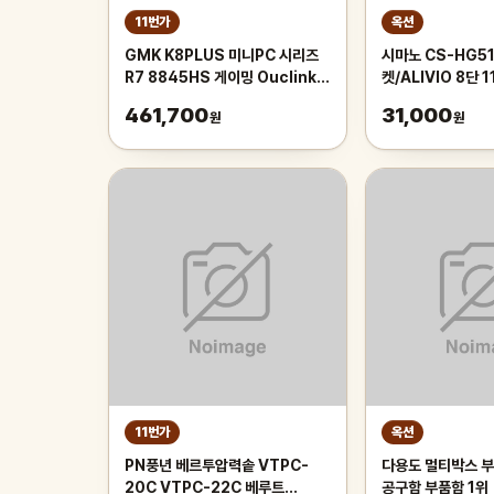
11번가
옥션
GMK K8PLUS 미니PC 시리즈
시마노 CS-HG5
R7 8845HS 게이밍 Ouclink
켓/ALIVIO 8단 
70W 고성능 미니PC 관부가세포
휠/MTB 로드 자
461,700
31,000
원
원
함
11번가
옥션
PN풍년 베르투압력솥 VTPC-
다용도 멀티박스 
20C VTPC-22C 베루트
공구함 부품함 1위