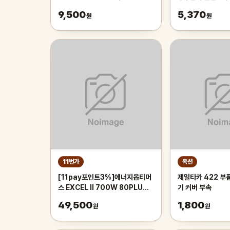
VERTU 패킹 부품판매
9,500
5,370
원
원
11번가
옥션
[11pay포인트3%]에너지옵티머
제일타카 422 부품
스 EXCEL II 700W 80PLUS
기 커버 부속
컴퓨터 파워 파워서플라이
49,500
1,800
원
원