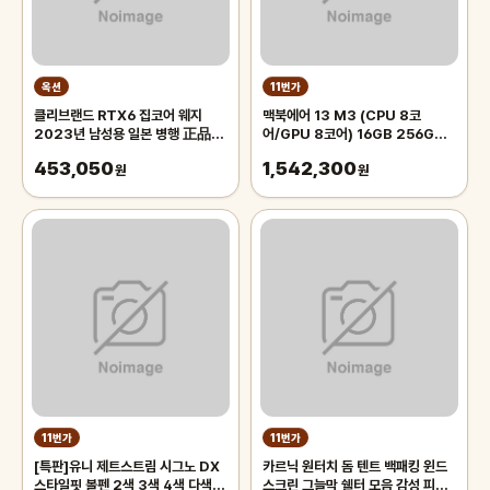
옥션
11번가
클리브랜드 RTX6 집코어 웨지
맥북에어 13 M3 (CPU 8코
2023년 남성용 일본 병행 正品
어/GPU 8코어) 16GB 256GB
AS보증 쿠폰 할인 혜택가 확인 필수
스페이스 그레이 MC8G4KH/A
453,050
1,542,300
원
원
11번가
11번가
[특판]유니 제트스트림 시그노 DX
카르닉 원터치 돔 텐트 백패킹 윈드
스타일핏 볼펜 2색 3색 4색 다색펜
스크린 그늘막 쉘터 모음 감성 피크