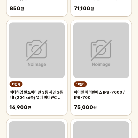
멀티펜 리필심 단색펜
닉 나들이 플라이포함
850
71,100
원
원
11번가
11번가
비타하임 발포비타민 3통 사면 3통
아이젠 파라핀베스 IPB-7000 /
더! (20정x6통) 멀티 비타민C 영
IPB-700
양제 아연 칼슘 마그네슘 발포정
16,900
75,000
원
원