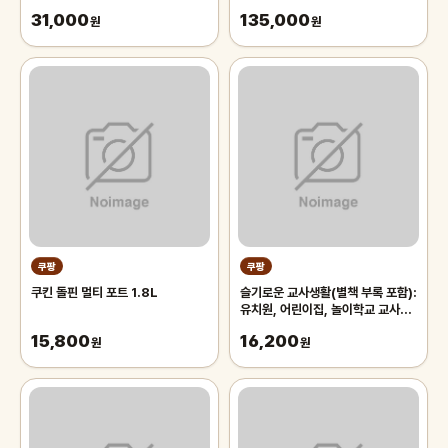
휠/MTB 로드 자전거 부품
ATX3.1 화이트-
31,000
135,000
원
원
쿠팡
쿠팡
쿠킨 돌핀 멀티 포트 1.8L
슬기로운 교사생활(별책 부록 포함):
유치원, 어린이집, 놀이학교 교사를
위한
15,800
16,200
원
원