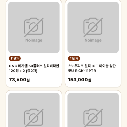
11번가
11번가
GNC 메가맨 50플러스 멀티비타민
스노우피크 멀티 IGT 테이블 상판
120정 x 2 (총2개)
코너 R CK-119TR
73,600
153,000
원
원