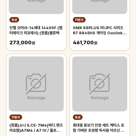
옥션
11번가
인텔 코어i5-14세대 14400F (랩
GMK K8PLUS 미니PC 시리즈
터레이크 리프레시) (정품)밸류팩
R7 8845HS 게이밍 Ouclink
70W 고성능 미니PC 관부가세포
273,000
461,700
원
함
원
11번가
옥션
(정품)소니 ILCE-7M4(바디.렌즈
휴대용 돋보기 안경 세트 케이스 포
미포함)A7M4 / A7 IV / 풀프레임
함 가벼운 초경량 독서용 어르신 노
미러리스
인 노안 50대 확대경 60대 70대