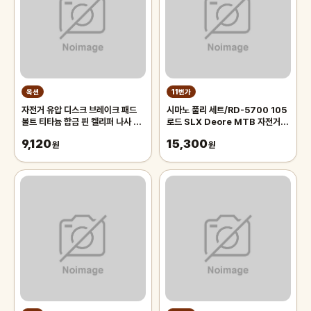
옥션
11번가
자전거 유압 디스크 브레이크 패드
시마노 풀리 세트/RD-5700 105
볼트 티타늄 합금 핀 켈리퍼 나사 리
로드 SLX Deore MTB 자전거
테이너 핀 시마노 XTR 울테그라 M
뒷변속기 부품/RD-5800 RD-
9,120
15,300
원
M7000 호환 Y5XH98120
원