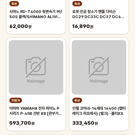
옥션
옥션
시마노 RD-T4000 뒷변속기 9단
로봇 진공 청소기 핸들 다이슨
SGS 블랙/SHIMANO ALIVIO
DC29 DC33C DC37 DC48
MTB 자전거 변속기 알리비오 뒤변
DC52 917276-01 부품
62,000
16,890
속기
원
원
11번가
옥션
야마하 YAMAHA 전자 피아노 P
인텔 코어i5-14세대 14400 (랩터
시리즈 P-45B 건반 88 [관부가세
레이크 리프레시) (벌크) -쿨러XX
포함]
593,700
333,450
원
원