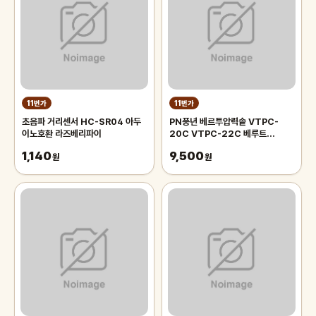
11번가
11번가
초음파 거리센서 HC-SR04 아두
PN풍년 베르투압력솥 VTPC-
이노호환 라즈베리파이
20C VTPC-22C 베루트
VERTU 패킹 부품판매
1,140
9,500
원
원