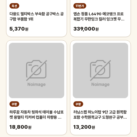
옥션
11번가
다용도 멀티박스 부속함 공구박스 공
엡손 정품 L6490 에코탱크 프로
구함 부품함 1위
복합기 무한잉크 컬러 잉크젯 무선
FAX 프린터 잉크포함 상품평행사
5,370
339,000
원
원
쿠팡
쿠팡
하루꿈 자동차 뒷좌석 테이블 수납포
러닝스텝 하노이탑 9단 고급 원목함
켓 용멀티 킥커버 컵홀더 차량용 콘
포함 수학원목교구 도형완구 공부잘
솔 수납함
하는법
18,800
13,200
원
원