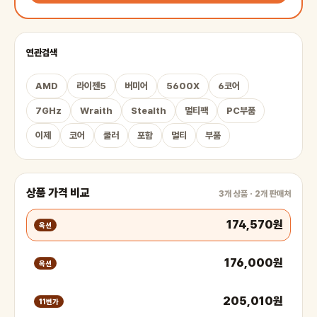
연관검색
AMD
라이젠5
버미어
5600X
6코어
7GHz
Wraith
Stealth
멀티팩
PC부품
이제
코어
쿨러
포함
멀티
부품
상품 가격 비교
3개 상품 · 2개 판매처
174,570원
옥션
176,000원
옥션
205,010원
11번가