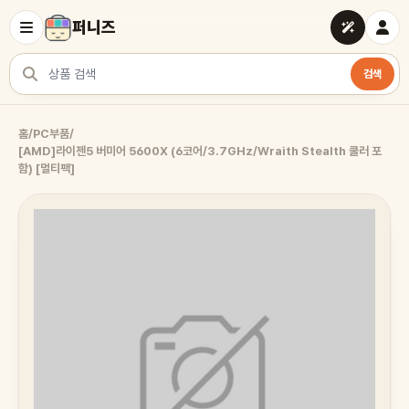
퍼니즈
검색
상품 검색
홈
/
PC부품
/
[AMD]라이젠5 버미어 5600X (6코어/3.7GHz/Wraith Stealth 쿨러 포
함) [멀티팩]