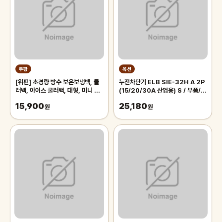
쿠팡
옥션
[위펀] 초경량 방수 보온보냉백, 쿨
누전차단기 ELB SIE-32H A 2P
러백, 아이스 쿨러백, 대형, 미니 쿨
(15/20/30A 산업용) S / 부품/소
러백, 블랙, 1개
모품/자재/
15,900
25,180
원
원