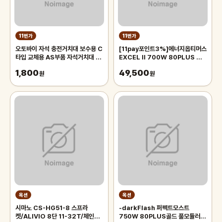
11번가
11번가
오토바이 자석 충전거치대 보수용 C
[11pay포인트3%]에너지옵티머스
타입 교체용 AS부품 자석거치대 배
EXCEL II 700W 80PLUS 컴
달대행 퀵 젠더
퓨터 파워 파워서플라이
1,800
49,500
원
원
옥션
옥션
시마노 CS-HG51-8 스프라
-darkFlash 퍼펙트모스트
켓/ALIVIO 8단 11-32T/체인
750W 80PLUS골드 풀모듈러