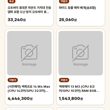
옥션
11번가
오토바이 휴대폰 마운트 거치대 진동
와이드 동물 애착 베개(솜포함)
댐퍼 포함 도난 방지 오토바이 휴대
폰 거치대 360 ° 조정 가능한 회
33,240
25,060
원
원
11번가
11번가
(사전예약) 맥북프로 14 M4 Max
맥북에어 13 M3 (CPU 8코
(CPU 14코어/GPU 32코어)
어/GPU 10코어) RAM 8GB
36GB 1TB 실버 MX2G3KH/A
SSD 512GB 스타라이트
4,646,300
1,543,800
원
MRXU3KH/A
원