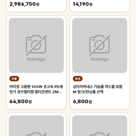
2,986,750
14,190
원
남성
원
쿠팡
옥션
아이정 고용량 100W 초고속 PD충
강아지하네스 가슴줄 리드줄 포함
전기 큐브멀티탭 멀티콘센트 2M,
M 핑크/런닝줄 산책
2m, 블랙, 1개
64,800
6,800
원
원