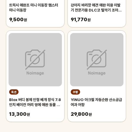
트릭시 애완조 미니 이동장 햄스터
강아지 바리깡 애견 애완 미용 이발
미니 이동장
기 전문가용 DLC코 털깍기 조아스
국산
9,500
91,770
원
원
옥션
쿠팡
Blox 버디 봉제 인형 베개 장식 7.8
YINUO 아크릴 자동순환 산소공급
인치 베이컨 머리 멍에 애완 동물 장
여과 어항
난감
13,300
29,800
원
원