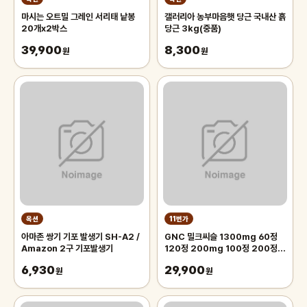
마시는 오트밀 그레인 서리태 낱봉
갤러리아 농부마음햇 당근 국내산 흙
20개x2박스
당근 3kg(중품)
39,900
8,300
원
원
옥션
11번가
아마존 쌍기 기포 발생기 SH-A2 /
GNC 밀크씨슬 1300mg 60정
Amazon 2구 기포발생기
120정 200mg 100정 200정
300정
6,930
29,900
원
원