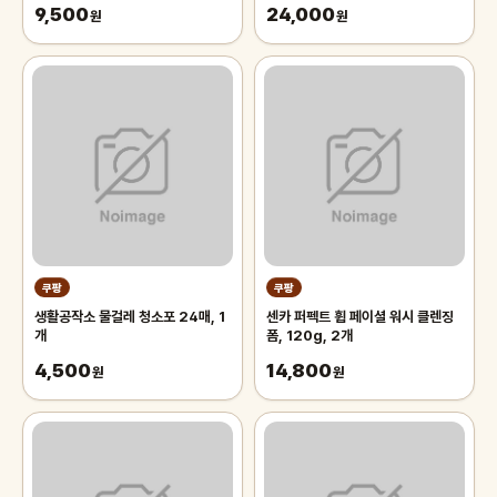
9,500
24,000
원
원
쿠팡
쿠팡
생활공작소 물걸레 청소포 24매, 1
센카 퍼펙트 휩 페이셜 워시 클렌징
개
폼, 120g, 2개
4,500
14,800
원
원