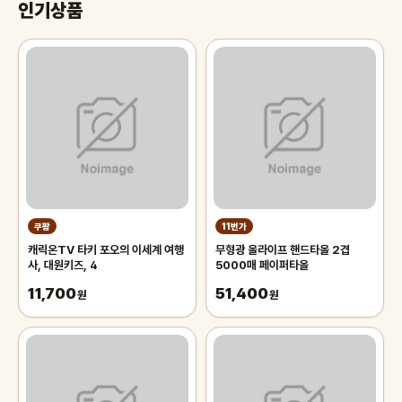
인기상품
쿠팡
11번가
캐릭온TV 타키 포오의 이세계 여행
무형광 올라이프 핸드타올 2겹
사, 대원키즈, 4
5000매 페이퍼타올
11,700
51,400
원
원