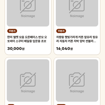
11번가
11번가
한미 헬멧 모음 오픈페이스 반모 오
차량용 햇빛가리개 커튼 앞유리 뒷유
토바이 스쿠터 배달용 입문용 초보
리 자동차 커튼 차박 암막 썬블라인
드 70cm 차량용햇빛가리개 앞유
30,000
16,040
원
리햇
원