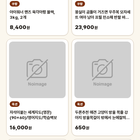
쿠팡
쿠팡
아이워너 맨즈 육각아령 블랙,
몽실이 곰돌이 거즈면 우주복 모자세
3kg, 2개
트 여아 남아 프릴 민소매 반팔 바디
슈트 벙거지 세트 아기 여름 외출복
8,400
23,900
원
원
옥션
옥션
자석이붙는 세계지도(영문)
두론추천 애견 고양이 방울 목줄 강
(90x60)/영어지도/학습벽보
아지 방울목걸이 밖에서 눈에잘띄는
목줄 애견카페 야외활동용 반려동물
16,000
650
원
원