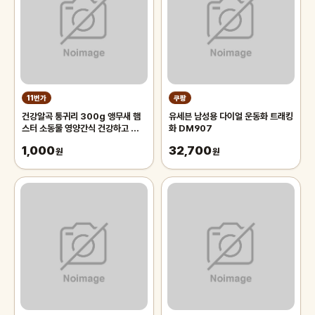
11번가
쿠팡
건강알곡 통귀리 300g 앵무새 햄
유세븐 남성용 다이얼 운동화 트래킹
스터 소동물 영양간식 건강하고 깨끗
화 DM907
한 개별알곡간식
1,000
32,700
원
원