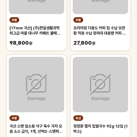
쿠팡
쿠팡
[17mm 국산] (주)한일생활과학
프리미엄 다용도 커피 컵 수납 보관
최고급 여름 대나무 카페트 쿨매트
함 적층 수납 정리대 대용량 커피 트
왕골 돗자리 대자리 매트 러그, 거실
레이 보관함, 1개, 화이트
98,800
27,800
침대 장판 자리_두꺼운 폭신한 튼튼
원
원
한 시원한 냉감매트, 그린
쿠팡
옥션
국산 스텐 업소용 삭구 육수 국자 모
청정원 멸치 컵쌀국수 92g 12입 (1
음 소스 급식, 1개, 선택2-스텐파란
박스)
삭구 대