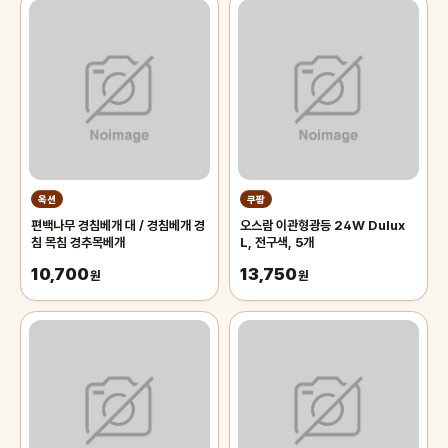
옥션
쿠팡
편백나무 경침베개 대 / 경침베개 경
오스람 이관형광등 24W Dulux
침 목침 경추목베개
L, 전구색, 5개
10,700
13,750
원
원