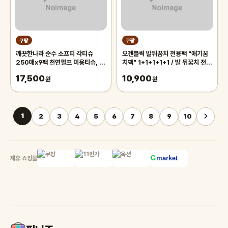
쿠팡
쿠팡
깨끗한나라 순수 소프티 각티슈
오겐블릭 발뒤꿈치 전용팩 "애기꿈
250매x9팩 천연펄프 미용티슈, 3
치팩" 1+1+1+1+1 / 발 뒤꿈치 전용
개, 3개입
풋팩/ 발팩/ 바세린 팩, 5개, 6g
17,500
10,900
원
원
1
2
3
4
5
6
7
8
9
10
제휴 쇼핑몰