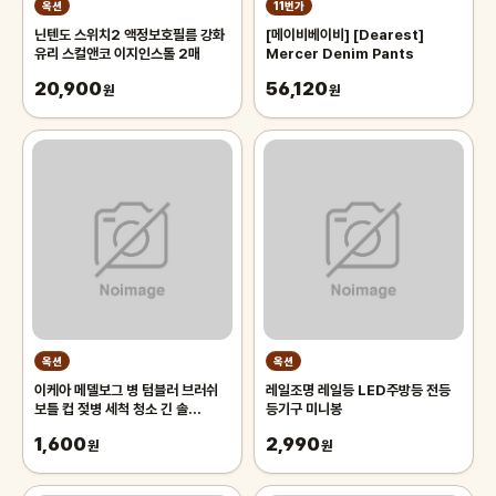
옥션
11번가
닌텐도 스위치2 액정보호필름 강화
[메이비베이비] [Dearest]
유리 스컬앤코 이지인스톨 2매
Mercer Denim Pants
20,900
56,120
원
원
옥션
옥션
이케아 메델보그 병 텀블러 브러쉬
레일조명 레일등 LED주방등 전등
보틀 컵 젖병 세척 청소 긴 솔
등기구 미니봉
43cm
1,600
2,990
원
원