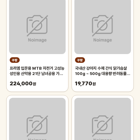
쿠팡
쿠팡
프리엠 입문용 MTB 자전거 고성능
국내산 강아지 수제 간식 닭가슴살
성인용 산악용 21단 남녀공용 가성
100g ~ 500g 대용량 반려동물
비 학생 출퇴근 등하교, 1개,
치석제거 육포 개맛도리, 250g, 2
224,000
19,770
175cm, 그레이 오렌지/21단/26
원
개
원
인치/스포크휠