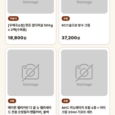
11번가
쿠팡
[우체국쇼핑] 한돈 앞다리살 500g
KCC숲으로 방수 크림
x 2팩(수육용)
18,800
37,200
원
원
쿠팡
쿠팡
메이튼 팰리카빈 디 올 뉴 팰리세이
AHC 리뉴에이지 토탈 4종 + 아이
드 전용 순정컬러 핸들커버, 블랙
크림 20ml 기프트 세트