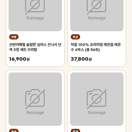
쿠팡
옥션
선빈어패럴 슬림한 심리스 끈나시 단
착즙 100% 프리미엄 레몬즙 레몬
색 3장 세트 브라탑
수 4박스 (총 56포)
16,900
37,800
원
원
옥션
옥션