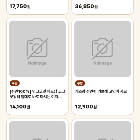
17,750
36,850
원
원
쿠팡
쿠팡
[천연100%] 영코코넛 베트남 코코
캐츠랑 전연령 리브레 고양이 사료
넛워터 빨대로 바로 마시는 야자열매
야자수 디아머스, 1박스, 2kg 내외
14,100
12,900
(2과입)
원
원