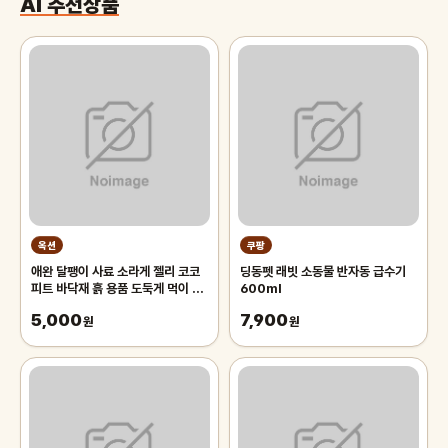
AI 추천상품
옥션
쿠팡
애완 달팽이 사료 소라게 젤리 코코
딩동펫 래빗 소동물 반자동 급수기
피트 바닥재 흙 용품 도둑게 먹이 키
600ml
우기
5,000
7,900
원
원