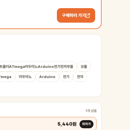
구매하러 가기
콘트롤러ATmega아두이노Arduino전기전자부품
모듈
Tmega
아두이노
Arduino
전기
전자
1개 상품
5,440원
최저가