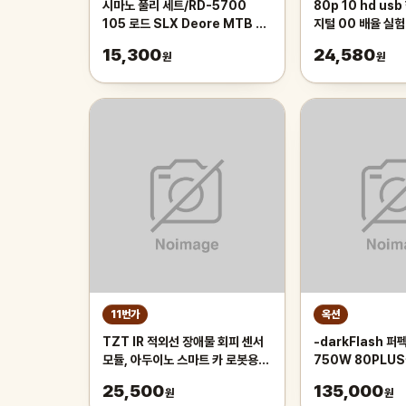
시마노 풀리 세트/RD-5700
80p 10 hd us
105 로드 SLX Deore MTB 자
지털 00 배율 실험
전거 뒷변속기 부품/RD-5800
15,300
24,580
원
원
RD-M7000 호환
Y5XH98120
11번가
옥션
TZT IR 적외선 장애물 회피 센서
-darkFlash 
모듈, 아두이노 스마트 카 로봇용,
750W 80PLU
3 선 반사 광전, 신제품
ATX3.1 화이트-
25,500
135,000
원
원