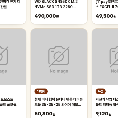
b 현미경 전자 디
WD BLACK SN850X M.2
[11pay포인
 관찰
NVMe SSD 1TB 2280
스 EXCEL II
GEN4
컴퓨터 파워 
490,000
49,500
원
원
11번가
옥션
퍼펙트모스트
철제 미니 협탁 몬타나 팬톤 테이블
자전거 유압 디
S골드 풀모듈러
모듈 35x35x35 와이어 메탈릭
볼트 티타늄 합금 핀 켈리퍼
큐브 싱글 실버
테이너 핀 시마
50,800
9,120
원
원
M