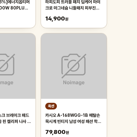
트3%]에너지옵티머
하피도피 트러블 패치 딥케어 마이
 700W 80PLUS
크로 마그네슘 니들패치 피부진정
파워서플라이
BHA 함유, 8개입, 1개
14,900
원
옥션
스크 브레이크 패드
카시오 A-168WGG-1B 메탈손
 나사 리
목시계 빈티지 남성 여성 패션 학생
노 XTR 울테그라
전자시계
79,800
원