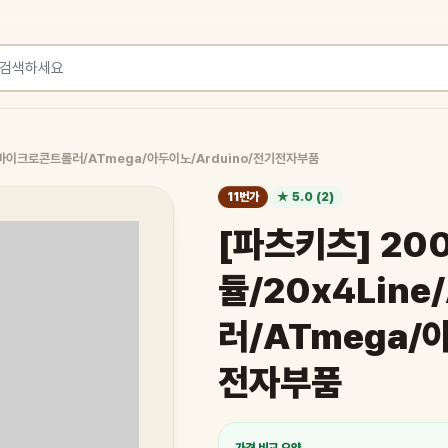
R/마이크로콘트롤러/ATmega/아두이노/Arduino/전기전자부품
11번가
★ 5.0 (2)
[파츠키츠] 20
듈/20x4Lin
러/ATmega/
전자부품