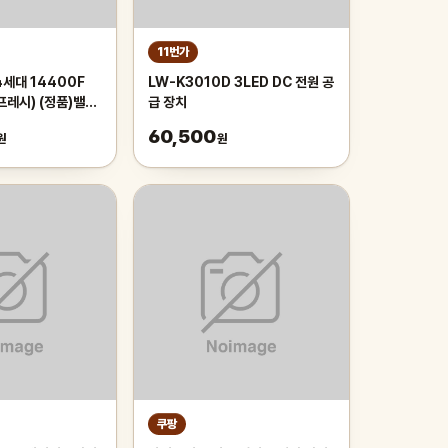
11번가
4세대 14400F
LW-K3010D 3LED DC 전원 공
프레시) (정품)밸류
급 장치
60,500
원
원
쿠팡