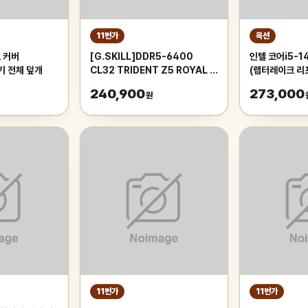
11번가
옥션
 커버
[G.SKILL]DDR5-6400
인텔 코어i5-1
악기 전체 덮개
CL32 TRIDENT Z5 ROYAL 실
(랩터레이크 리
버 패키지 (32GB(16Gx2))
팩
240,900
273,000
원
11번가
11번가