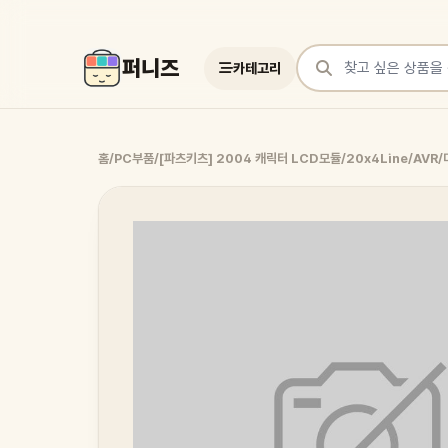
퍼니즈
카테고리
상품 검색
홈
/
PC부품
/
[파츠키츠] 2004 캐릭터 LCD모듈/20x4Line/AV