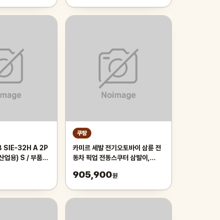
쿠팡
SIE-32H A 2P
카미르 세발 전기오토바이 삼륜 전
산업용) S / 부품/
동차 픽업 전동스쿠터 삼발이,
48V, 600W 차동 모터 이중 오르
905,900
원
막 35도