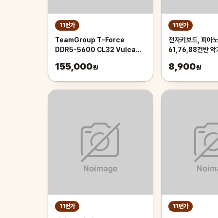
11번가
11번가
TeamGroup T-Force
전자키보드, 피아노
DDR5-5600 CL32 Vulcan
61,76,88건반 
Red 패키지 (32GB(16Gx2))서
155,000
8,900
원
원
린
11번가
11번가