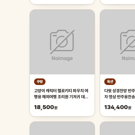
쿠팡
옥션
고양이 캐릭터 헬로키티 파우치 여
다윗 성경찬양 반주
행용 해외여행 조리원 기저귀 데일
자 영상 반주용찬송 
리 메이크업 화장품 대용량 파우치
영상플레이어 64G
18,500
134,400
원
원
8622개 mp4영상