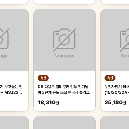
옥션
옥션
기 보고듣는 전
DS 다용도 멀티쿠커 만능 전기냄
누전차단기 ELB 
+ MSJ222
비 3단계 온도 조절 한국식 플러그
(15/20/30A 
B mp3
소모품/자재/
18,310
25,180
원
원
 4287