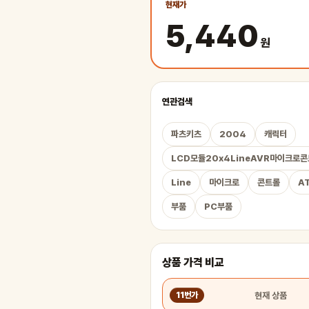
현재가
5,440
원
연관검색
파츠키츠
2004
캐릭터
LCD모듈20x4LineAVR마이크로
Line
마이크로
콘트롤
A
부품
PC부품
상품 가격 비교
현재 상품
11번가