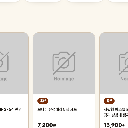
옥션
옥션
MPS-64 랜덤
모나미 유성매직 8색 세트
서랍형 파스텔 
정리 받침대 컴
선반
7,200
15,900
원
원