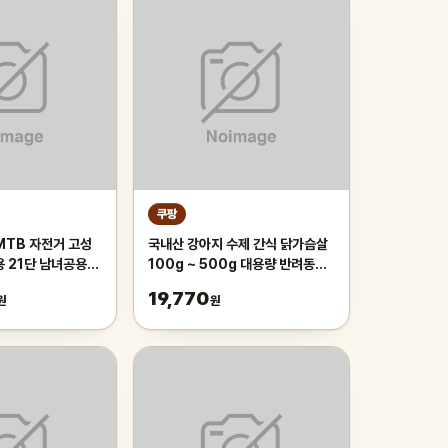
쿠팡
MTB 자전거 고성
국내산 강아지 수제 간식 닭가슴살
용 21단 남녀공용
100g ~ 500g 대용량 반려동물
근 등하교, 1개,
치석제거 육포 개맛도리, 250g, 2
19,770
원
원
이 오렌지/21단/26
개