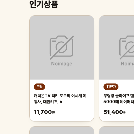
인기상품
쿠팡
11번가
캐릭온TV 타키 포오의 이세계 여
무형광 올라이프 핸
행사, 대원키즈, 4
5000매 페이퍼
11,700
51,400
원
원