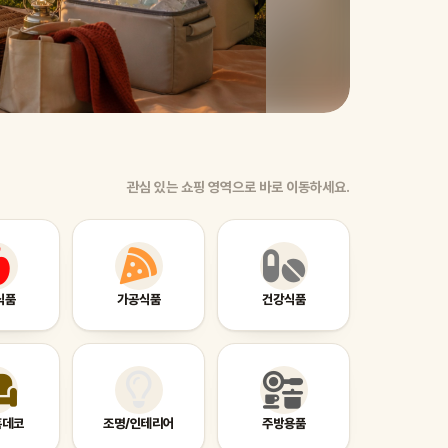
린넨 
요.
관심 있는 쇼핑 영역으로 바로 이동하세요.
식품
가공식품
건강식품
홈데코
조명/인테리어
주방용품