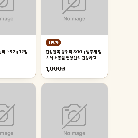
11번가
국수 92g 12입
건강알곡 통귀리 300g 앵무새 햄
스터 소동물 영양간식 건강하고 깨
끗한 개별알곡간식
1,000
원