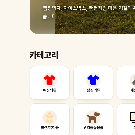
캠핑의자, 아이스박스, 랜턴처럼 더운 계절의 
습니다.
카테고리
여성의류
남성의류
패
출산/유아동
반려동물용품