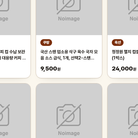
쿠팡
옥션
피 컵 수납 보관
국산 스텐 업소용 삭구 육수 국자 모
청정원 멸치 컵쌀
대 대용량 커피 트
음 소스 급식, 1개, 선택2-스텐파
(1박스)
 화이트
란삭구 대
9,500
24,000
원
원