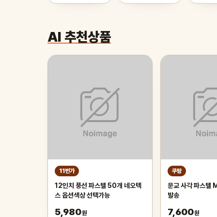
AI 추천상품
11번가
쿠팡
12인치 풍선 파스텔 50개 네오텍
문교 사각 파스텔 
스 옵션색상 선택가능
발송
5,980
7,600
원
원