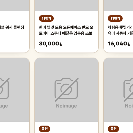
11번가
11번가
이셜 워시 클렌징
한미 헬멧 모음 오픈페이스 반모 오
차량용 햇빛가리
토바이 스쿠터 배달용 입문용 초보
유리 자동차 커
인드 70cm 
30,000
16,040
원
원
유리햇
옥션
옥션