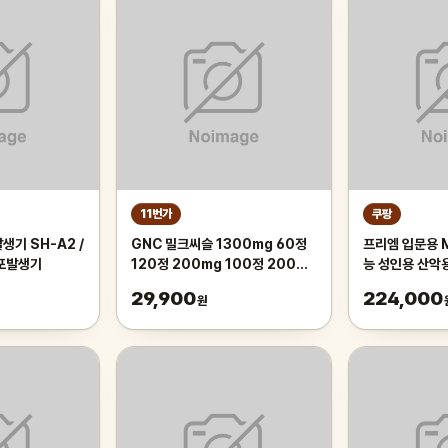
11번가
쿠팡
생기 SH-A2 /
GNC 밀크씨슬 1300mg 60정
프리엠 입문용 
기포발생기
120정 200mg 100정 200정
능 성인용 산악
300정
가성비 학생 출퇴
29,900
224,000
원
175cm, 그레
인치/스포크휠