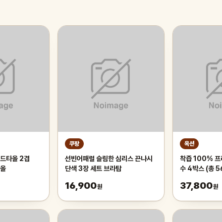
쿠팡
옥션
드타올 2겹
선빈어패럴 슬림한 심리스 끈나시
착즙 100% 
타올
단색 3장 세트 브라탑
수 4박스 (총 5
16,900
37,800
원
원