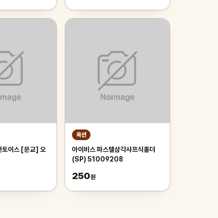
옥션
토이스 [문교] 오
아이비스 파스텔삼각샤프식홀더
(SP) 51009208
250
원