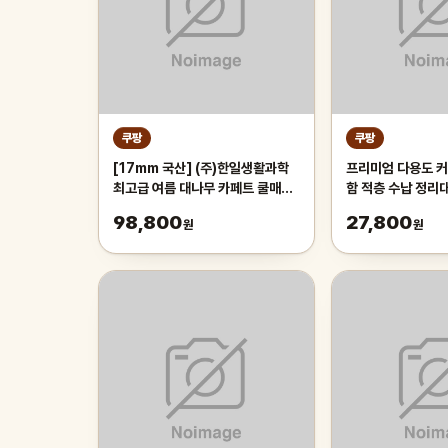
쿠팡
쿠팡
[17mm 국산] (주)한일생활과학
프리미엄 다용도 커
최고급 여름 대나무 카페트 쿨매트
함 적층 수납 정리
왕골 돗자리 대자리 매트 러그, 거
레이 보관함, 1개,
98,800
27,800
원
원
실 침대 장판 자리_두꺼운 폭신한
튼튼한 시원한 냉감매트, 그린