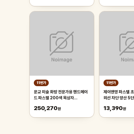
11번가
11번가
문교 미술 화방 전문가용 핸드메이
제이앤영 파스텔 초
드 파스텔 200색 목상자
외선 차단 양산 5단
MPHM-200W
250,270
13,390
원
원