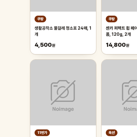
쿠팡
쿠팡
생활공작소 물걸레 청소포 24매, 1
센카 퍼펙트 휩 페
개
폼, 120g, 2개
4,500
14,800
원
원
11번가
옥션