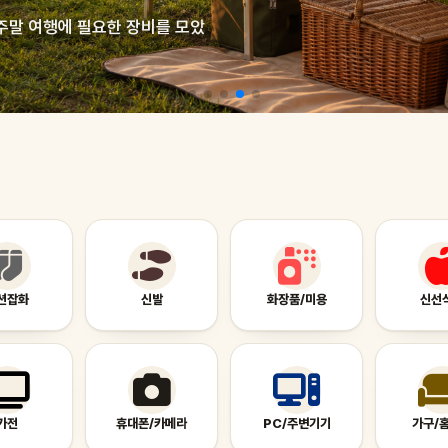
주말 여행에 필요한 장비를 모았
션잡화
신발
화장품/미용
신선
가전
휴대폰/카메라
PC/주변기기
가구/