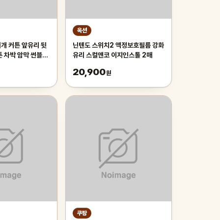
옥션
개 커튼 앞유리 뒷
닌텐도 스위치2 액정보호필름 강화
튼 차박 암막 썬블라
유리 스컬앤코 이지인스톨 2매
차량용햇빛가리개 앞
20,900
원
쿠팡