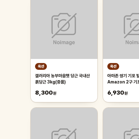
옥션
옥션
갤러리아 농부마음햇 당근 국내산
아마존 쌍기 기포 발
흙당근 3kg(중품)
Amazon 2구 
8,300
6,930
원
원