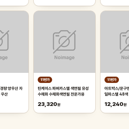
11번가
11번가
경량 양우산 자
틴케이스 파버카스텔 색연필 유성
아트박스/문구앤
 우산
수채화 수채화색연필 전문가용
일파스텔 48색
23,320
12,240
원
원