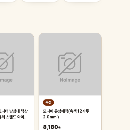
옥션
모니터 받침대 책상
모나미 유성매직(흑색 12자루
퓨터 스탠드 와이드
2.0mm )
8,180
원