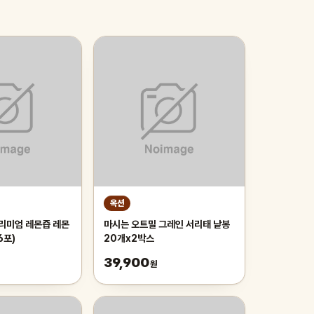
옥션
프리미엄 레몬즙 레몬
마시는 오트밀 그레인 서리태 낱봉
6포)
20개x2박스
39,900
원