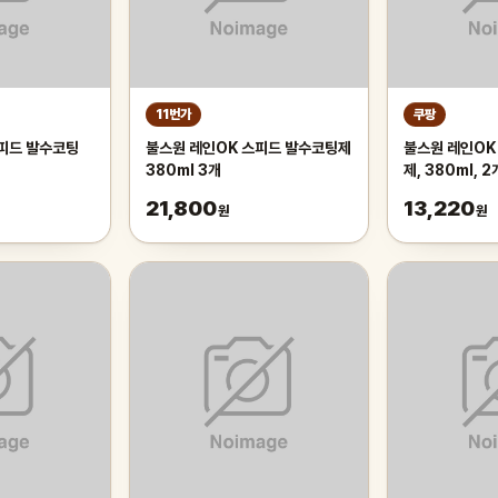
11번가
쿠팡
피드 발수코팅
불스원 레인OK 스피드 발수코팅제
불스원 레인OK
380ml 3개
제, 380ml, 2
21,800
13,220
원
원