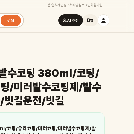
앱 설치
개인정보처리방침
로그인
회원가입
검색
AI 추천
앱
발수코팅 380ml/코팅/
팅/미러발수코팅제/발수
/빗길운전/빗길
0ml/코팅/유리코팅/미러코팅/미러발수코팅제/발