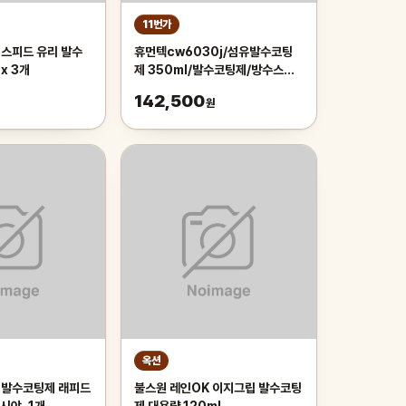
11번가
 스피드 유리 발수
휴먼텍cw6030j/섬유발수코팅
x 3개
제 350ml/발수코팅제/방수스프
레이/방수코팅/섬유코팅(20개묶
142,500
원
음)
옥션
 발수코팅제 래피드
불스원 레인OK 이지그립 발수코팅