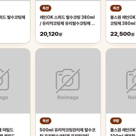
옥션
옥션
스피드 발수코팅제
레인OK 스피드 발수코팅 380ml
불스원 레인OK
/ 유리막코팅제 유리발수코팅제 자
코팅제 380ml 
동차유리막코팅제 자동차발수코팅
20,120
22,500
원
원
제
옥션
쿠팡
제 마일드
500ml 유리막코팅관리제 발수코
불스원 레인OK