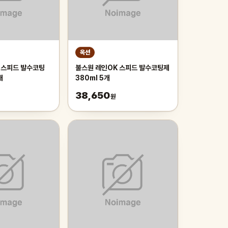
옥션
 스피드 발수코팅
불스원 레인OK 스피드 발수코팅제
개
380ml 5개
38,650
원