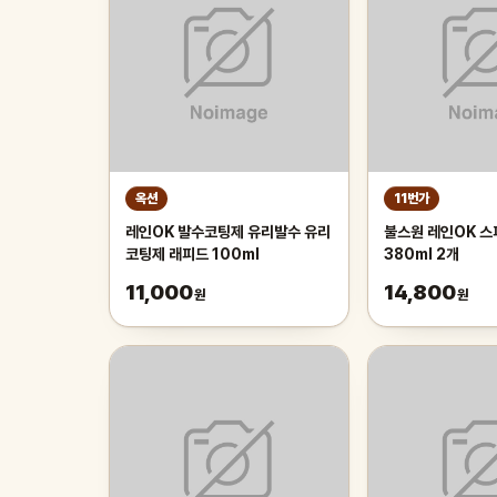
옥션
11번가
레인OK 발수코팅제 유리발수 유리
불스원 레인OK 
코팅제 래피드 100ml
380ml 2개
11,000
14,800
원
원