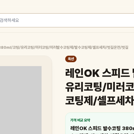
380ml/코팅/유리코팅/미러코팅/미러발수코팅제/발수코팅제/셀프세차/빗길운전/빗길
옥션
레인OK 스피드 
유리코팅/미러코
코팅제/셀프세차
가격 비교 요약
레인OK 스피드 발수코팅 38