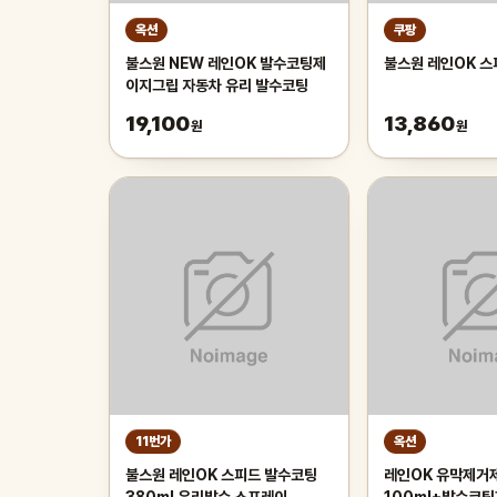
옥션
쿠팡
불스원 NEW 레인OK 발수코팅제
불스원 레인OK 
이지그립 자동차 유리 발수코팅
19,100
13,860
원
원
11번가
옥션
불스원 레인OK 스피드 발수코팅
레인OK 유막제거