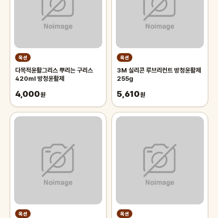
옥션
옥션
다목적윤활그리스 뿌리는 구리스
3M 실리콘 루브리컨트 방청윤활제
420ml 방청윤활제
255g
4,000
5,610
원
원
옥션
옥션