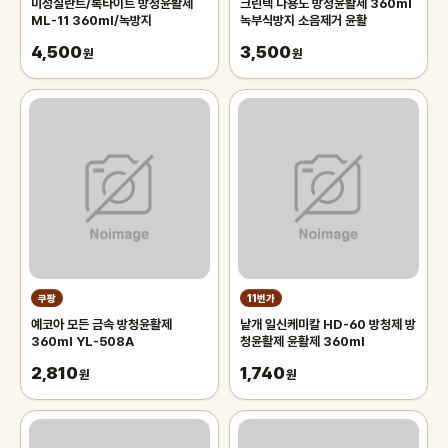
미성실란트/록타이트 방청윤활제
크린텍 다용도 방청윤활제 360ml
ML-11 360ml/녹방지
녹부식방지 소음제거 윤활
4,500
3,500
원
원
쿠팡
11번가
예코아 모든 금속 방청윤활제
낱개 일신케미칼 HD-60 방청제 방
360ml YL-508A
청윤활제 윤활제 360ml
2,810
1,740
원
원