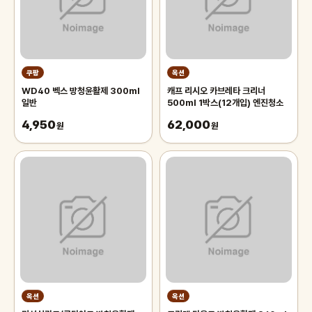
쿠팡
옥션
WD40 벡스 방청윤활제 300ml
캐프 리시오 카브레타 크리너
일반
500ml 1박스(12개입) 엔진청소
4,950
62,000
원
원
옥션
옥션