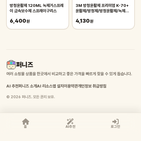
방청윤활제 120ML 녹제거스프레
3M 방청윤활제 프리미엄 K-70+
이 금속보수제 스프레이구리스
윤활제/방청제/방청윤활제/녹제거/
녹방지/방청유/윤활유/3M방청유
6,400
4,130
원
원
퍼니즈
여러 쇼핑몰 상품을 한곳에서 비교하고 좋은 가격을 빠르게 찾을 수 있게 돕습니다.
AI 추천
퍼니즈 소개
AI 리소스
앱 설치
이용약관
개인정보 취급방침
© 2026 퍼니즈. 모든 권리 보유.
홈
AI추천
로그인