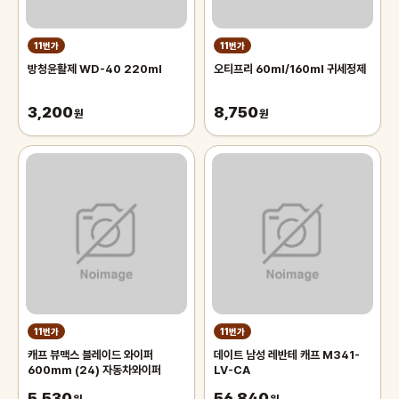
11번가
11번가
방청윤활제 WD-40 220ml
오티프리 60ml/160ml 귀세정제
3,200
8,750
원
원
11번가
11번가
캐프 뷰맥스 블레이드 와이퍼
데이트 남성 레반테 캐프 M341-
600mm (24) 자동차와이퍼
LV-CA
5,530
56,840