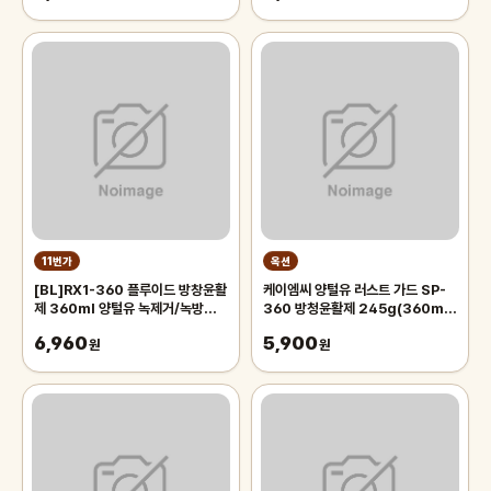
11번가
옥션
[BL]RX1-360 플루이드 방창윤활
케이엠씨 양털유 러스트 가드 SP-
제 360ml 양털유 녹제거/녹방지오
360 방청윤활제 245g(360ml)
일
부식방지 / 침투이형제 / 윤활
6,960
5,900
원
원