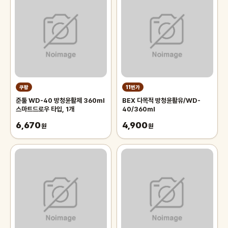
쿠팡
11번가
준툴 WD-40 방청윤활제 360ml
BEX 다목적 방청윤활유/WD-
스마트드로우 타입, 1개
40/360ml
6,670
4,900
원
원