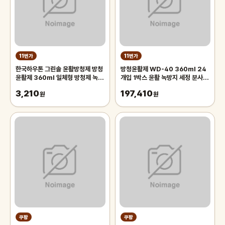
11번가
11번가
한국하우톤 그린솔 윤활방청제 방청
방청윤활제 WD-40 360ml 24
윤활제 360ml 일체형 방청제 녹방
개입 1박스 윤활 녹방지 세정 분사형
지 녹제거 부식방지 윤활유 스프레이
자동차 금속 장비
3,210
197,410
원
원
쿠팡
쿠팡