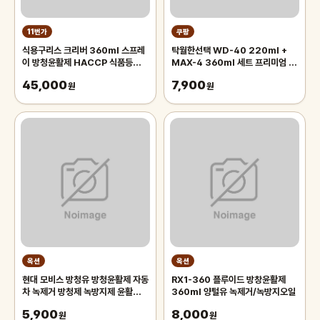
11번가
쿠팡
식용구리스 크리버 360ml 스프레
탁월한선택 WD-40 220ml +
이 방청윤활제 HACCP 식품등급
MAX-4 360ml 세트 프리미엄 방
식품용 그리스
청윤활제
45,000
7,900
원
원
옥션
옥션
현대 모비스 방청유 방청윤활제 자동
RX1-360 플루이드 방창윤활제
차 녹제거 방청제 녹방지제 윤활
360ml 양털유 녹제거/녹방지오일
360ml
5,900
8,000
원
원