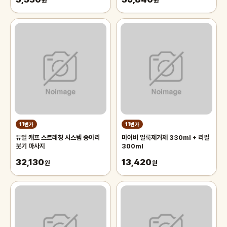
원
원
11번가
11번가
듀얼 캐프 스트레칭 시스템 종아리
마이비 얼룩제거제 330ml + 리필
붓기 마사지
300ml
32,130
13,420
원
원