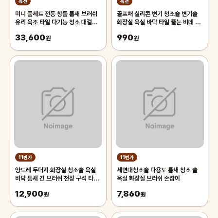
옥션
옥션
미니 풀세트 전동 창틀 틈새 브러쉬
골프채 실리콘 변기 청소솔 변기솔
유리 욕조 타일 다기능 청소 대걸레
화장실 욕실 바닥 타일 줄눈 비데 청
특수 브러시
소 브러쉬 틈새
33,600
990
원
원
11번가
11번가
양드레 두더지 화장실 청소솔 욕실
세면대청소솔 다용도 틈새 청소 솔
바닥 틈새 긴 브러쉬 천장 구석 타일
욕실 화장실 브러쉬 손잡이
베란다 목욕탕
12,900
7,860
원
원