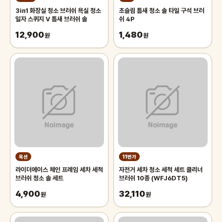
3in1 화장실 청소 브러쉬 욕실 청소
초슬림 틈새 청소 솔 타일 구석 브러
일자 스퀴지 V 틈새 브러쉬 솔
쉬 4P
12,900
1,480
원
원
옥션
11번가
라이더에이스 체인 프레임 세차 세척
자전거 세차 청소 세척 세트 클리너
브러쉬 청소 솔 세트
브러쉬 10종 (WFJ6DT5)
4,900
32,110
원
원