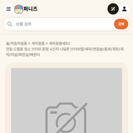
퍼니즈
검색
상품 검색
홈
/
자동차용품 > 세차용품 > 세차용품세트
/
전동 드릴용 청소 브러쉬 원형 4인치 나일론 브러쉬탭/세차/연결솔/틈새/회전/세
척/타일/화장실/베란다