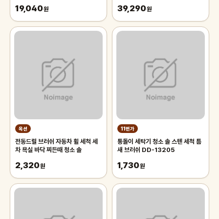
동 전동 청소솔
자동 전동 청소솔
19,040
39,290
원
원
옥션
11번가
전동드릴 브러쉬 자동차 휠 세척 세
통돌이 세탁기 청소 솔 스텐 세척 틈
차 욕실 바닥 찌든때 청소 솔
새 브러쉬 DD-13205
2,320
1,730
원
원