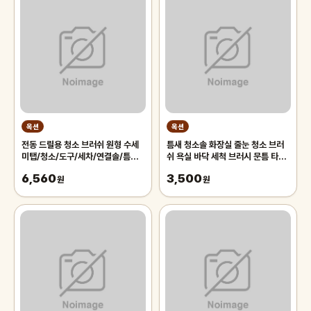
옥션
옥션
전동 드릴용 청소 브러쉬 원형 수세
틈새 청소솔 화장실 줄눈 청소 브러
미탭/청소/도구/세차/연결솔/틈새/
쉬 욕실 바닥 세척 브러시 문틈 타일
회전/세척/타일/화장실/베란다
얇은 구석 청소
6,560
3,500
원
원