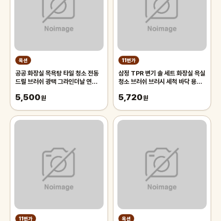
옥션
11번가
공공 화장실 목욕탕 타일 청소 전동
삼정 TPR 변기 솔 세트 화장실 욕실
드릴 브러쉬 광택 그라인더날 연마재
청소 브러쉬 브러시 세척 바닥 용품
자동차 사포
스탠드 틈새 타일
5,500
5,720
원
원
11번가
옥션