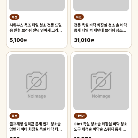
옥션
옥션
샤워부스 욕조 타일 청소 전동 드릴
전동 욕실 바닥 화장실 청소 솔 바닥
용 원형 브러쉬 샌딩 연마재 그라인
틈새 타일 벽 세면대 브러쉬 청소도
더날 마감 광택
구
5,100
31,010
원
원
옥션
11번가
골프채형 실리콘 틈새 변기 청소솔
3in1 욕실 청소솔 화장실 바닥 청소
양변기 비데 화장실 욕실 바닥 타일
도구 세척솔 바닥솔 스퀴지 틈새 브
세척 청소 솔 브러쉬
러쉬 타일 세척 용품