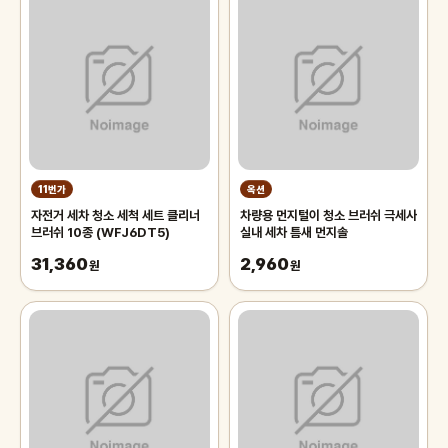
11번가
옥션
자전거 세차 청소 세척 세트 클리너
차량용 먼지털이 청소 브러쉬 극세사
브러쉬 10종 (WFJ6DT5)
실내 세차 틈새 먼지솔
31,360
2,960
원
원