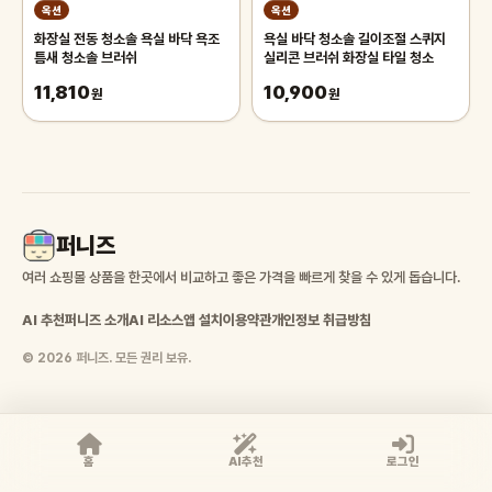
옥션
옥션
화장실 전동 청소솔 욕실 바닥 욕조
욕실 바닥 청소솔 길이조절 스퀴지
틈새 청소솔 브러쉬
실리콘 브러쉬 화장실 타일 청소
11,810
10,900
원
원
퍼니즈
여러 쇼핑몰 상품을 한곳에서 비교하고 좋은 가격을 빠르게 찾을 수 있게 돕습니다.
AI 추천
퍼니즈 소개
AI 리소스
앱 설치
이용약관
개인정보 취급방침
© 2026 퍼니즈. 모든 권리 보유.
홈
AI추천
로그인