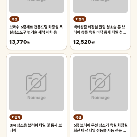
옥션
11번가
브러쉬 6종세트 전동드릴 화장실 욕
백화상점 화장실 원형 청소솔 롱 브
실청소도구 변기솔 세척 세차 용
러쉬 창틀 욕실 바닥 틈새 타일 청소
도구
13,770
12,520
원
원
11번가
옥션
3M 청소용 브러쉬 타일 및 틈새 브
6종 브러쉬 무선 청소기 욕실 화장실
러쉬
회전 바닥 타일 전동솔 자동 전동 청
소솔