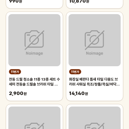
990
10,870
원
원
11번가
11번가
전동 드릴 청소솔 11종 13종 세트 수
화장실 베란다 틈새 타일 다용도 브
세미 전동솔 드릴솔 브러쉬 타일 화
러쉬 샤워실 욕조/창틀/욕실/바닥/
장실 욕실 바닥 청소 녹제거
세척솔/밀대/다용도세척솔/청소
2,900
14,140
원
원