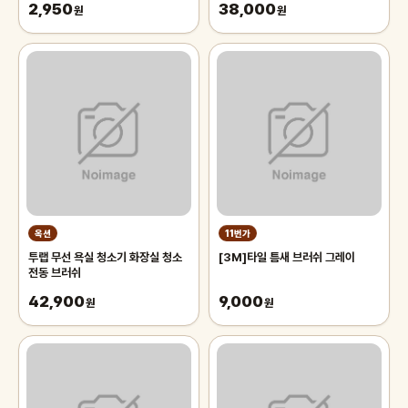
2,950
38,000
원
원
옥션
11번가
투랩 무선 욕실 청소기 화장실 청소
[3M]타일 틈새 브러쉬 그레이
전동 브러쉬
42,900
9,000
원
원