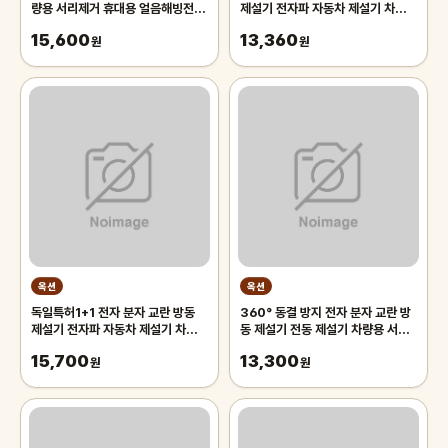
량용 서리제거 휴대용 얼음해빙전용
제설기 전자파 자동차 제설기 차유리
차량용 서리제거 신기 4개
성애제거기 360 전방위 제설/태양
15,600
13,360
원
광
원
옥션
옥션
독일특허1+1 전자 분자 교란 방동
360° 동결 방지 전자 분자 교란 방
제설기 전자파 자동차 제설기 차유리
동 제설기 전동 제설기 차량용 서리
성애제거기 360 전방위 제설/태양
제거 눈 제설기계
15,700
13,300
광
원
원