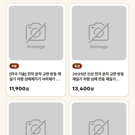
쿠팡
옥션
[미국 기술] 전자 분자 교란 방동 제
2025년 신상 전자 분자 교란 방동
설기 차량 성에제거기 서리제거 차유
제설기 차량 성에 전동 제설기
리 얼음 제거 결빙 방지 자동차 앞유
360° 전방위 제설
11,900
13,400
리 눈 치우기 도구
원
원