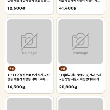
전동 제설기 전자 분자 교란 방동 제
제설기 전자파 자동차 제설기 차유리
설기 겨울철 차량용 제빙기
성애제거기 36
12,600
41,400
원
원
옥션
쿠팡
1+1+1 겨울 필수품 전자 분자 교란
1+1[미국 최신 방동기술]전자 분자
방동 제설기 차량용 마이크로파 분자
교란 방동 제설기 차량성에제거기 전
제빙기 태양열 구동외부 360 전
동 제설기 무선 제설기
14,500
20,800
원
원