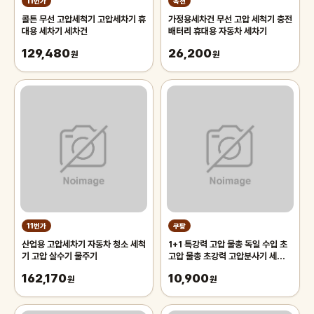
11번가
옥션
콜튼 무선 고압세척기 고압세차기 휴
가정용세차건 무선 고압 세척기 충전
대용 세차기 세차건
배터리 휴대용 자동차 세차기
129,480
26,200
원
원
11번가
쿠팡
산업용 고압세차기 자동차 청소 세척
1+1 특강력 고압 물총 독일 수입 초
기 고압 살수기 물주기
고압 물총 초강력 고압분사기 세차용
스프레이건
162,170
10,900
원
원