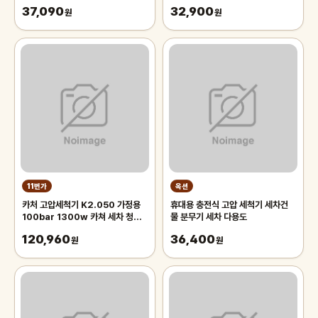
압 세차 물총 독일제품, 2개
37,090
32,900
원
원
11번가
옥션
카처 고압세척기 K2.050 가정용
휴대용 충전식 고압 세척기 세차건
100bar 1300w 카쳐 세차 청소
물 분무기 세차 다용도
고압 세척기
120,960
36,400
원
원