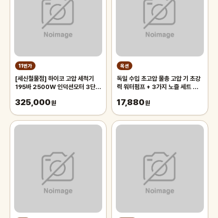
11번가
옥션
[세신철물점] 하이코 고압 세척기
독일 수입 초고압 물총 고압 기 초강
195바 2500W 인덕션모터 3단조
력 워터펌프 + 3가지 노즐 세트 집
절 고압 세차기 분사기 세차건 HIK
에서 간편하게
325,000
17,880
원
원