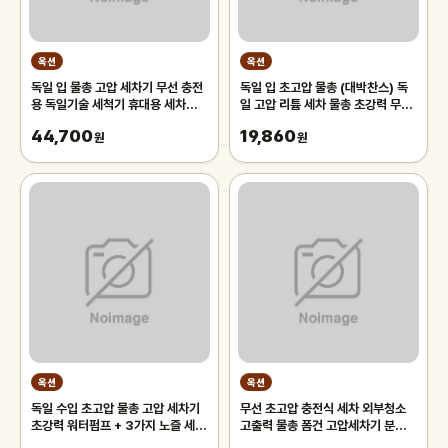
옥션
옥션
독일 입 물총 고압 세차기 무선 충전
독일 입 초고압 물총 (대박찬스) 독
용 독일기술 세척기 휴대용 세차건
일 고압 리튬 세차 물총 초강력 무선
자동차 용품 가정용 전동식 고압
자동차 세차기 휴대용
44,700
19,860
원
원
옥션
옥션
독일 수입 초고압 물총 고압 세차기
무선 초고압 충전식 세차 외부청소
초강력 워터펌프 + 3가지 노즐 세트
고출력 물총 폼건 고압세차기 분무기
집에서 간편하게 세차
세차건 리튬 고압 분사기