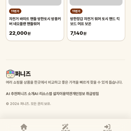
11번가
11번가
자전거 바미트 핸들 방한토시 방풍커
방한장갑 자전거 워머 토시 핸드 킥
버 네오플랜 핸들워머
보드 머프 보온
22,000
7,140
원
원
퍼니즈
여러 쇼핑몰 상품을 한곳에서 비교하고 좋은 가격을 빠르게 찾을 수 있게 돕습니다.
AI 추천
퍼니즈 소개
AI 리소스
앱 설치
이용약관
개인정보 취급방침
© 2026 퍼니즈. 모든 권리 보유.