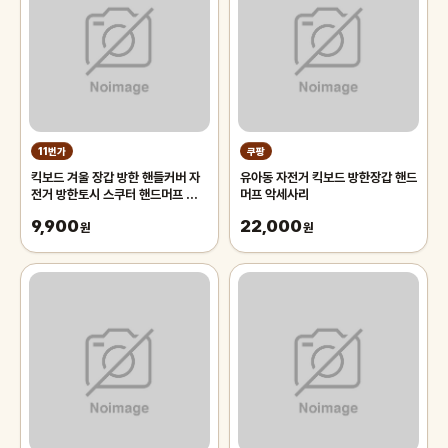
11번가
쿠팡
킥보드 겨울 장갑 방한 핸들커버 자
유아동 자전거 킥보드 방한장갑 핸드
전거 방한토시 스쿠터 핸드머프 퀵보
머프 악세사리
드 핸드워머
9,900
22,000
원
원