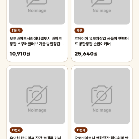
11번가
옥션
오토바이토시5 에나멜토시 바이크
르메이어 유모차장갑 곰돌이 핸드머
장갑 스쿠터글러브 겨울 방한장갑 오
프 방한장갑 손잡이커버
토바이/라이더/자전거/4발이/4륜
10,910
25,640
원
원
11번가
11번가
유모차 핸드머프 장갑 휴대폰 거치
오토바이토시 방한장갑 핸드워머 방