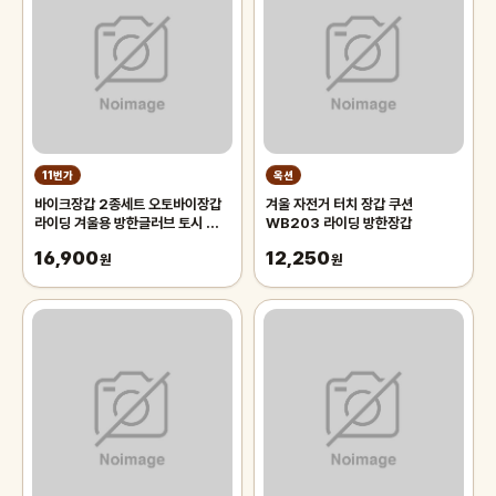
11번가
옥션
바이크장갑 2종세트 오토바이장갑
겨울 자전거 터치 장갑 쿠션
라이딩 겨울용 방한글러브 토시 핸들
WB203 라이딩 방한장갑
워머 자전거 라이더 바이크 글러브
16,900
12,250
겨울 스쿠터 방한용품 토시 방수커버
원
원
커버