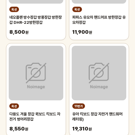
옥션
옥션
네오플랜 방수장갑 방풍장갑 방한장
파파스 유모차 핸드머프 방한장갑 유
갑 DHR-22방한장갑
모차장갑
8,500
11,900
원
원
옥션
11번가
다용도 겨울 장갑 퀵보드 킥보드 자
유아 킥보드 장갑 자전거 핸드워머
전거 벙어리장갑
레터링)
8,550
19,310
원
원