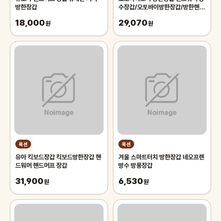
방한장갑
수장갑/오토바이방한장갑/방한핸드
워머/방한핸들커버/겨울장갑/방한
18,000
29,070
원
손토
원
옥션
옥션
유아 킥보드장갑 킥보드방한장갑 핸
겨울 스마트터치 방한장갑 네오프렌
드워머 핸드머프 장갑
방수 방풍장갑
31,900
6,530
원
원