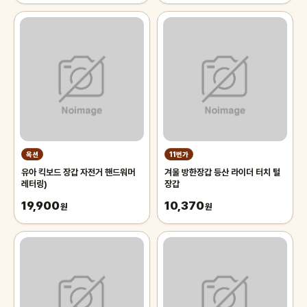
옥션
11번가
유아 킥보드 장갑 자전거 핸드워머
겨울 방한장갑 등산 라이더 터치 털
레터링)
장갑
19,900
10,370
원
원