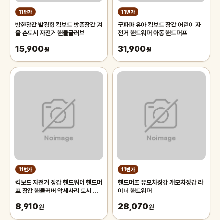
11번가
11번가
방한장갑 발광형 킥보드 방풍장갑 겨
굿파파 유아 킥보드 장갑 어린이 자
울 손토시 자전거 핸들글러브
전거 핸드워머 아동 핸드머프
15,900
31,900
원
원
11번가
11번가
킥보드 자전거 장갑 핸드워머 핸드머
핸드머프 유모차장갑 개모차장갑 라
프 장갑 핸들커버 악세사리 토시 커
이너 핸드워머
버
8,910
28,070
원
원