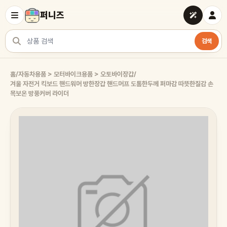
퍼니즈
검색
상품 검색
홈
/
자동차용품 > 모터바이크용품 > 오토바이장갑
/
겨울 자전거 킥보드 핸드워머 방한장갑 핸드머프 도톰한두께 퍼마감 따뜻한질감 손
목보온 방풍커버 라이더