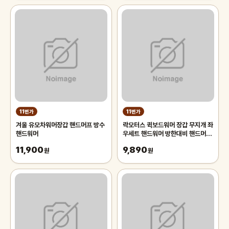
11번가
11번가
겨울 유모차워머장갑 핸드머프 방수
락모터스 퀵보드워머 장갑 무지개 좌
핸드워머
우세트 핸드워머 방한대비 핸드머프
핸들커버 자전거 킥보드
11,900
9,890
원
원