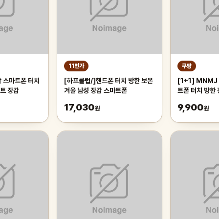
11번가
쿠팡
갑 스마트폰 터치
[하프클럽/]핸드폰 터치 방한 보온
[1+1] MNM
트 장갑
겨울 남성 장갑 스마트폰
트폰 터치 방한 
17,030
9,900
원
원