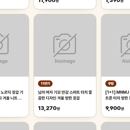
11,900
1,390
원
원
11번가
쿠팡
 노르딕 장갑 기
남자 여자 기모 안감 스마트 터치 깔
[1+1] MNMJ 기모 긴장갑 스마
자 겨울 니트 장
끔한 디자인 겨울 방한 장갑
트폰 터치 방한
13,270
9,900
원
원