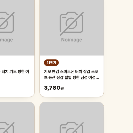
11번가
 터치 기모 방한 여
기모 안감 스마트폰 터치 장갑 스포
츠 등산 장갑 발열 방한 남성 여성
공용
3,780
원