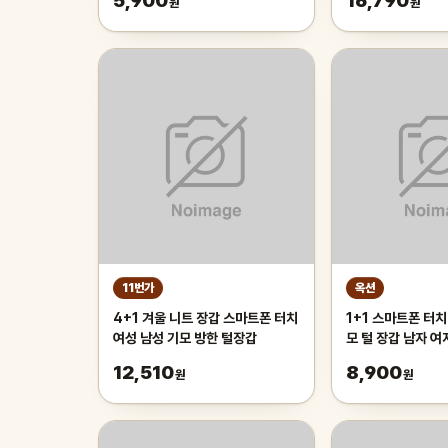
5,900
16,790
원
원
11번가
옥션
4+1 겨울 니트 장갑 스마트폰 터치
1+1 스마트폰 터치
여성 남성 기모 방한 털장갑
모 털 장갑 남자 여
갑 1+1 행사 중
12,510
8,900
원
원