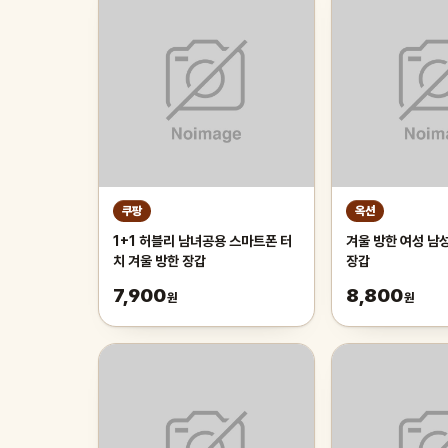
쿠팡
옥션
1+1 허블리 남녀공용 스마트폰 터
겨울 방한 여성 남
치 겨울 방한 장갑
장갑
7,900
8,800
원
원