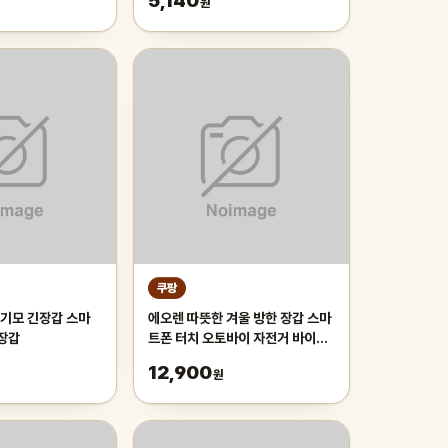
5,140
원
쿠팡
에오렌 따뜻한 겨울 방한 장갑 스마
 장갑
트폰 터치 오토바이 자전거 바이크
라이더 기모 장갑
12,900
원