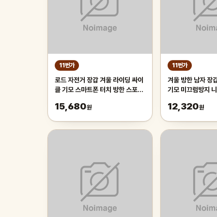
11번가
11번가
로드 자전거 장갑 겨울 라이딩 싸이
겨울 방한 남자 장
클 기모 스마트폰 터치 방한 스포츠
기모 미끄럼방지 니
오토바이
15,680
12,320
원
원