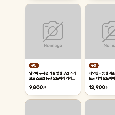
쿠팡
쿠팡
달모아 두꺼운 겨울 방한 장갑 스키
에오렌 따뜻한 겨울
보드 스포츠 등산 오토바이 라이더
트폰 터치 오토바이
스마트폰 터치 방수 장갑
라이더 기모 장갑
9,800
12,900
원
원