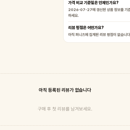
가격 비교 기준일은 언제인가요?
2026-07-27에 갱신된 상품 정보를 기
하세요.
리뷰 평점은 어떤가요?
아직 퍼니즈에 집계된 리뷰 평점이 없습니다
아직 등록된 리뷰가 없습니다
구매 후 첫 리뷰를 남겨보세요.