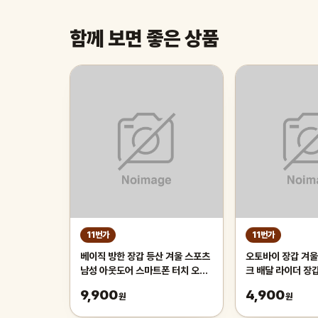
함께 보면 좋은 상품
11번가
11번가
베이직 방한 장갑 등산 겨울 스포츠
오토바이 장갑 겨울
남성 아웃도어 스마트폰 터치 오토
크 배달 라이더 장
바이 라이더 바이크 클래식 배달용
9,900
4,900
원
원