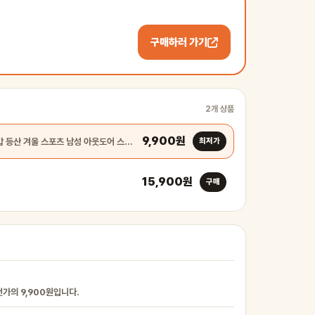
구매하러 가기
2개 상품
9,900원
베이직 방한 장갑 등산 겨울 스포츠 남성 아웃도어 스마트폰 …
최저가
15,900원
구매
번가의 9,900원입니다.