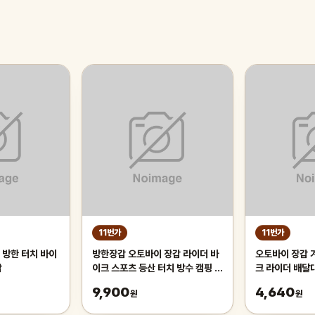
11번가
11번가
 방한 터치 바이
방한장갑 오토바이 장갑 라이더 바
오토바이 장갑 
갑
이크 스포츠 등산 터치 방수 캠핑 스
크 라이더 배달
마트폰
9,900
4,640
원
원