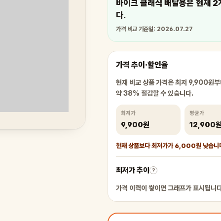
바이크 클래식 배달용은 현재 2개
다.
가격 비교 기준일: 2026.07.27
가격 추이·할인율
현재 비교 상품 가격은 최저 9,900원부
약 38% 절감할 수 있습니다.
최저가
평균가
9,900원
12,900
현재 상품보다 최저가가 6,000원 낮습니
최저가 추이
?
가격 이력이 쌓이면 그래프가 표시됩니다