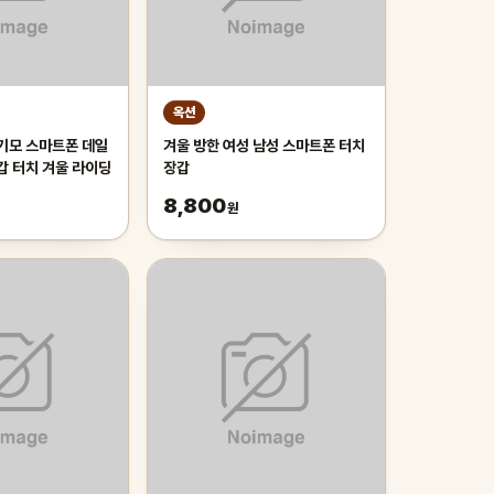
옥션
 기모 스마트폰 데일
겨울 방한 여성 남성 스마트폰 터치
갑 터치 겨울 라이딩
장갑
8,800
원