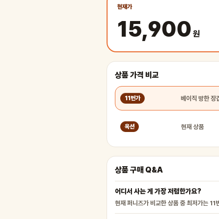
현재가
15,900
원
상품 가격 비교
11번가
현재 상품
옥션
상품 구매 Q&A
어디서 사는 게 가장 저렴한가요?
현재 퍼니즈가 비교한 상품 중 최저가는 11