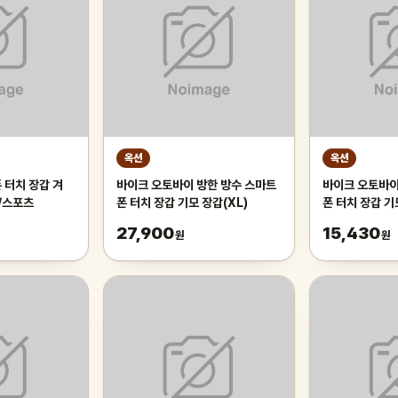
옥션
옥션
 터치 장갑 겨
바이크 오토바이 방한 방수 스마트
바이크 오토바이
/스포츠
폰 터치 장갑 기모 장갑(XL)
폰 터치 장갑 기
27,900
15,430
원
원