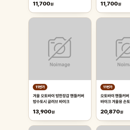
11,700
11,700
원
원
11번가
11번가
겨울 오토바이 방한장갑 핸들커버
오토바이 핸들커버
방수토시 글러브 바이크
바이크 겨울용 손토
대행 방한토시
13,900
20,870
원
원