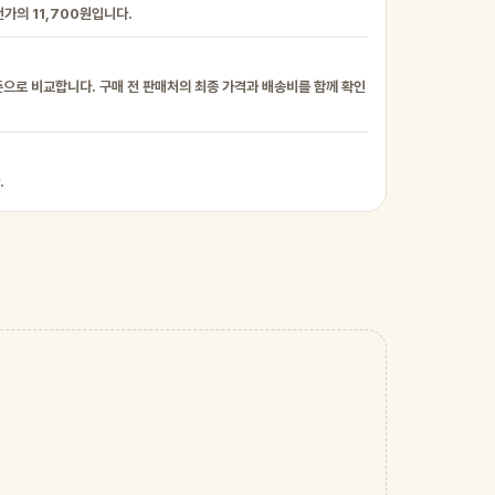
번가의 11,700원입니다.
준으로 비교합니다. 구매 전 판매처의 최종 가격과 배송비를 함께 확인
.