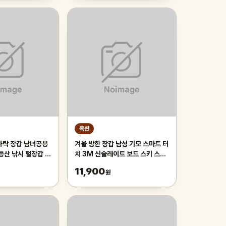
옥션
가락 장갑 남녀공용
겨울 방한 장갑 남성 기모 스마트 터
등산 낚시 털장갑 커
치 3M 신슐레이트 보드 스키 스포
츠 장갑 등산 캠핑 낚시
11,900
원