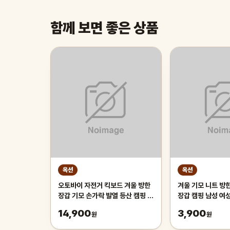
함께 보면 좋은 상품
옥션
옥션
오토바이 자전거 킥보드 겨울 방한
겨울 기모 니트 방
장갑 기모 손가락 발열 등산 캠핑 낚
장갑 캠핑 남성 여
시 전술 스키 보드 바이크 털장갑
이 따뜻한 등산 겨
14,900
3,900
원
원