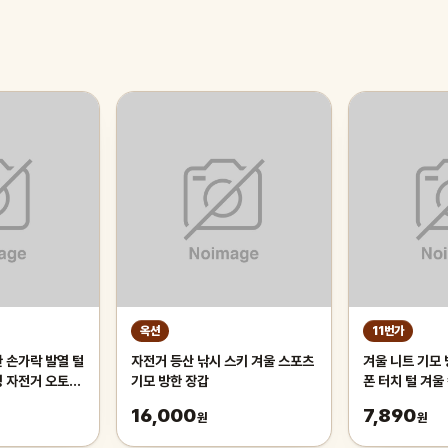
옥션
11번가
한 손가락 발열 털
자전거 등산 낚시 스키 겨울 스포츠
겨울 니트 기모
성 자전거 오토바
기모 방한 장갑
폰 터치 털 겨울
울용 보온 장갑
낚시 스키 남성 
16,000
7,890
원
원