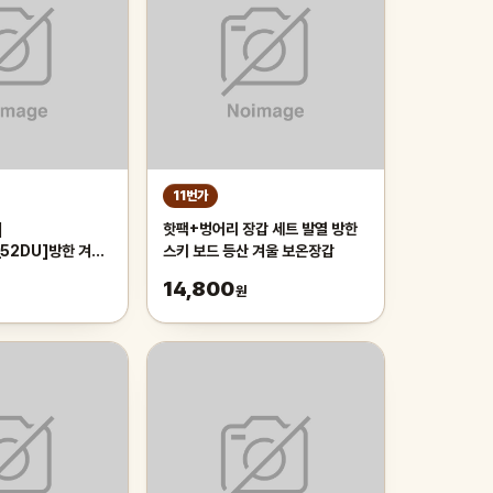
11번가
]
핫팩+벙어리 장갑 세트 발열 방한
_52DU]방한 겨울
스키 보드 등산 겨울 보온장갑
키 보드 자전거
14,800
원