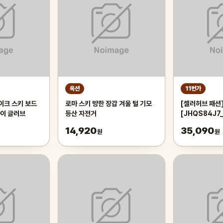
옥션
11번가
이크 스키 보드
로마 스키 방한 장갑 겨울 털 기모
[셀러허브 패션
이 글러브
등산 자전거
[JHQS84J7
장갑 털장갑 스
14,920
35,090
원
원