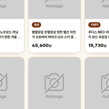
옥션
11번가
스노우보드 러닝
발열장갑 온열장갑 방한 열선 자전
루디스 NEO 이
전거 방한 겨울 바
거 오토바이 바이크 낚시 스키 충전
키 보드 속장갑
장갑
브
45,600
15,730
원
원