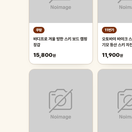
쿠팡
11번가
바디프로 겨울 방한 스키 보드 캠핑
오토바이 바이크 
장갑
기모 등산 스키 자
라클라바
15,800
11,900
원
원