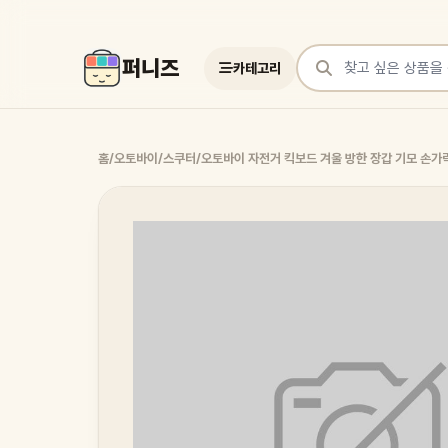
퍼니즈
카테고리
상품 검색
홈
/
오토바이/스쿠터
/
오토바이 자전거 킥보드 겨울 방한 장갑 기모 손가락