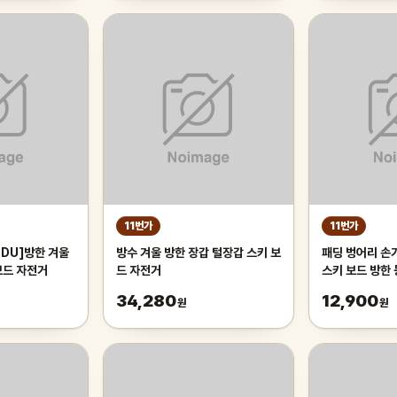
11번가
11번가
2DU]방한 겨울
방수 겨울 방한 장갑 털장갑 스키 보
패딩 벙어리 손
보드 자전거
드 자전거
스키 보드 방한 
플아이템
34,280
12,900
원
원