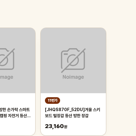
11번가
 방한 손가락 스마트
[JHQS870F_52DU]겨울 스키
 캠핑 자전거 등산
보드 털장갑 등산 방한 장갑
여성 양털 발열 장갑
23,160
원