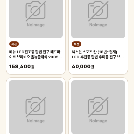
옥션
옥션
베뉴 LED전조등 합법 전구 헤드라
렉스턴 스포츠 칸 (18년~현재)
이트 브라비오 올뉴클래식 9005타
LED 후진등 합법 후미등 전구 브라
입
비오 T15
158,400
40,000
원
원