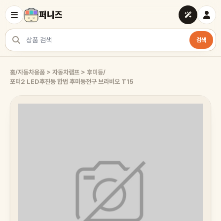
퍼니즈
검색
상품 검색
홈
/
자동차용품 > 자동차램프 > 후미등
/
포터2 LED후진등 합법 후미등전구 브라비오 T15