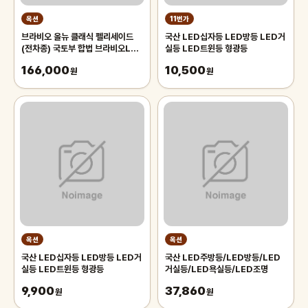
옥션
11번가
브라비오 올뉴 클래식 펠리세이드
국산 LED십자등 LED방등 LED거
(전차종) 국토부 합법 브라비오LED
실등 LED트윈등 형광등
라이트 전조등 9005(HB3) A/S
166,000
10,500
2년 2종
원
원
옥션
옥션
국산 LED십자등 LED방등 LED거
국산 LED주방등/LED방등/LED
실등 LED트윈등 형광등
거실등/LED욕실등/LED조명
9,900
37,860
원
원