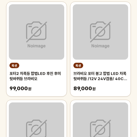
옥션
옥션
포터2 차폭등 합법LED 후진 후미
브라비오 포터 봉고 합법 LED 차폭
뒷바퀴등 브라비오
뒷바퀴등 /12V 24V겸용/ 40CM
/ 70CM 미니랜턴 사은품 증정
99,000
89,000
원
원