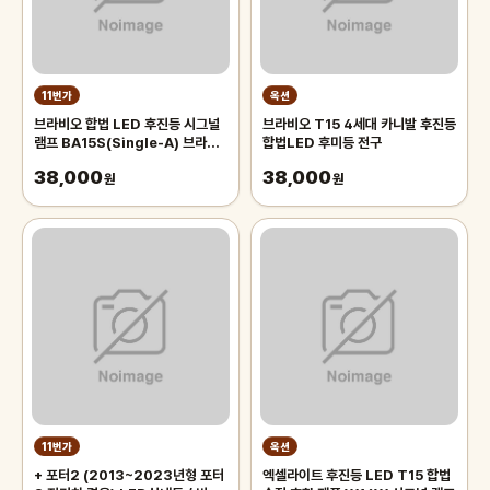
11번가
옥션
브라비오 합법 LED 후진등 시그널
브라비오 T15 4세대 카니발 후진등
램프 BA15S(Single-A) 브라비
합법LED 후미등 전구
오정품
38,000
38,000
원
원
11번가
옥션
+ 포터2 (2013~2023년형 포터
엑셀라이트 후진등 LED T15 합법