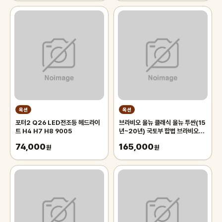
옥션
옥션
포터2 Q26 LED전조등 헤드라이
브라비오 올뉴 클래식 올뉴 투싼(15
트 H4 H7 H8 9005
년~20년) 국토부 합법 브라비오
LED 라이트 전조등 H7 A/S 2년
74,000
165,000
원
사은품2종
원