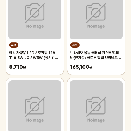
쿠팡
옥션
합법 차량용 LED번호판등 12V
브라비오 올뉴 클래식 윈스톰/캡티
T10 5W LG / W5W (정기검사
바(전차종) 국토부 합법 브라비오
가능)
LED 라이트 전조등 H7 A/S 2년
8,710
165,100
원
사은품2종
원