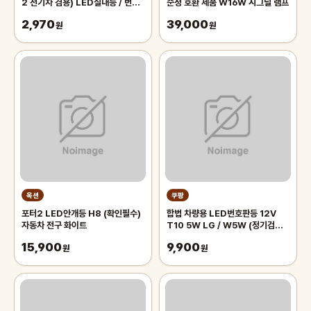
2 전기차 겸용) LED실내등 / 번호
순정 호환 제품 W16W 시그널 램프
판등
2,970
39,000
원
원
옥션
쿠팡
포터2 LED안개등 H8 (확인필수)
합법 차량용 LED번호판등 12V
자동차 전구 화이트
T10 5W LG / W5W (정기검사
가능)
15,900
9,900
원
원