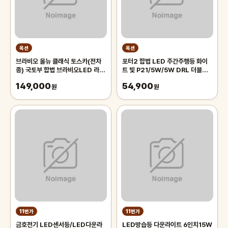
옥션
옥션
브라비오 올뉴 클래식 토스카(전차
포터2 합법 LED 주간주행등 화이
종) 국토부 합법 브라비오LED 라이
트 빛 P21/5W/5W DRL 더블전
트 전조등 H7 A/S 2년 사은 2종
구 데이라이트 미등 시그널램프
149,000
54,900
증정
원
원
11번가
11번가
금호전기 LED센서등/LED다운라
LED방습등 다운라이트 6인치15W