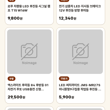
로푸 차량용 LED 후진등 시그널 램
전기 삼륜차 LED 지시등 브레이크
프 T15 W16W
12V 후진등 방향 후미등
9,800
12,340
원
원
쿠팡
11번가
엑스라이트 후미등 84 후방등 01
LED 써치라이트 JMS-MR27S
자전거 푸토 USB충전 신형
미니원형9구집중 작업등 후진등 서
TUJIYD
치라이트 후미등 차폭등
29,500
5,900
원
원