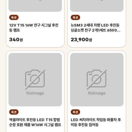
옥션
옥션
12V T15 16W 전구 시그널 후진
뉴SM3 2세대 차량 LED 후진등
등 램프
싱글소켓 전구 2개1세트 6500K
자동차 후미등 삼성칩사용
340
23,900
원
원
옥션
옥션
엑셀라이트 후진등 LED T15 합법
LED 써치라이트 작업등 화물차 후
순정 호환 제품 W16W 시그널 램프
미등 후진등 집어등