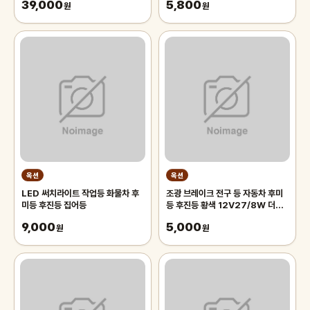
39,000
5,800
원
원
옥션
옥션
LED 써치라이트 작업등 화물차 후
조광 브레이크 전구 등 자동차 후미
미등 후진등 집어등
등 후진등 황색 12V27/8W 더블
10개
9,000
5,000
원
원