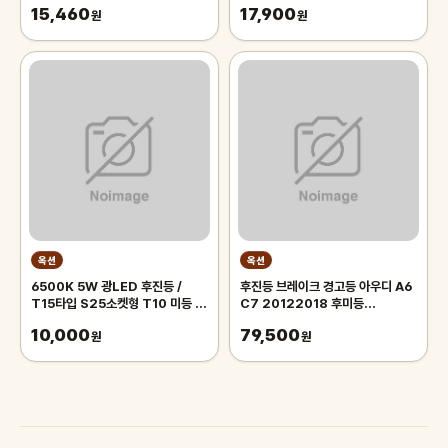
15,460
17,900
원
원
옥션
옥션
6500K 5W 광LED 후진등 /
후진등 브레이크 경고등 아우디 A6
T15타입 S25소켓형 T10 미등 /
C7 20122018 후미등
12V 24V / 후미등 테일램프 리어
4GD945093
10,000
79,500
램프 후방카메라
원
원