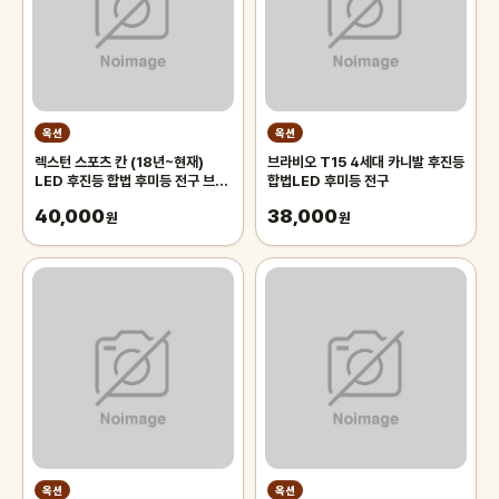
옥션
옥션
렉스턴 스포츠 칸 (18년~현재)
브라비오 T15 4세대 카니발 후진등
LED 후진등 합법 후미등 전구 브라
합법LED 후미등 전구
비오 T15
40,000
38,000
원
원
옥션
옥션