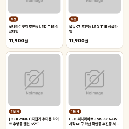
옥션
옥션
쏘나타디엣지 후진등 LED T15 싱
올뉴K7 후진등 LED T15 싱글타
글타입
입
11,900
11,900
원
원
11번가
11번가
[OFKP9N81]자전거 후미등 라이
LED 써치라이트 JMS-S144W
트 후방등 랜턴 5모드
사각48구 확산 작업등 후진등 서치
라이트 후미등 차폭등