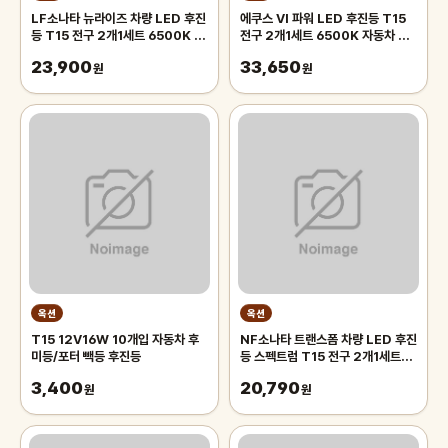
LF소나타 뉴라이즈 차량 LED 후진
에쿠스 VI 파워 LED 후진등 T15
등 T15 전구 2개1세트 6500K 자
전구 2개1세트 6500K 자동차 후
동차 후미등 삼성칩사용
미등 삼성칩사용
23,900
33,650
원
원
옥션
옥션
T15 12V16W 10개입 자동차 후
NF소나타 트랜스폼 차량 LED 후진
미등/포터 빽등 후진등
등 스펙트럼 T15 전구 2개1세트
6500K 자동차 후미등 알루미늄방
3,400
20,790
원
열판
원