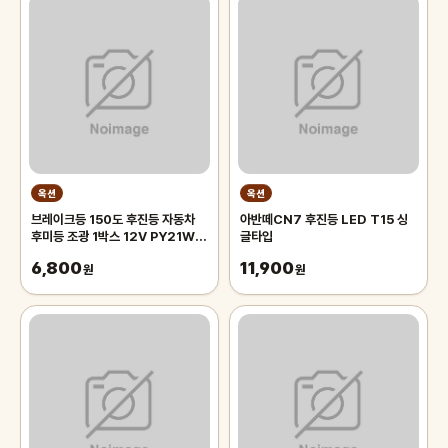
옥션
옥션
브레이크등 150도 후진등 자동차
아반떼CN7 후진등 LED T15 싱
후미등 조광 1박스 12V PY21W
글타입
싱글 황색
6,800
11,900
원
원