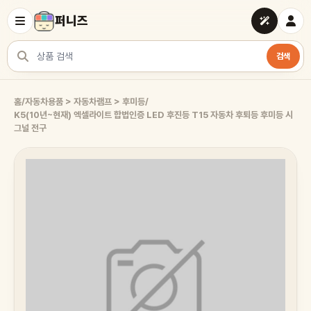
퍼니즈
검색
상품 검색
홈
/
자동차용품 > 자동차램프 > 후미등
/
K5(10년~현재) 엑셀라이트 합법인증 LED 후진등 T15 자동차 후퇴등 후미등 시
그널 전구