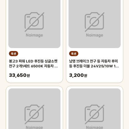
옥션
옥션
봉고3 파워 LED 후진등 싱글소켓
남영 브레이크 전구 등 자동차 후미
전구 2개1세트 6500K 자동차 후
등 후진등 더블 24V25/10W 1박
미등 삼성칩사용
스
33,650
3,200
원
원