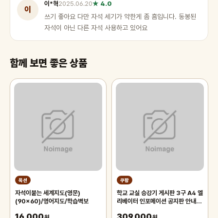
이*혁
2025.06.20
★ 4.0
이
쓰기 좋아요 다만 자석 세기가 약한게 좀 흠입니다. 동봉된
자석이 아닌 다른 자석 사용하고 있어요
함께 보면 좋은 상품
옥션
쿠팡
자석이붙는 세계지도(영문)
학교 교실 승강기 게시판 3구 A4 엘
(90x60)/영어지도/학습벽보
리베이터 인포메이션 공지판 안내문
학원 교회 알림판 회사 사무실
16,000
309,000
원
원