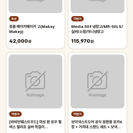
옥션
11번가
정품 메이키메이키 고(Makey
Media 50ℓ 냉장고/MR-50LS/
Makey)
실버/소형/미니냉장고
42,000
115,970
원
원
11번가
11번가
[비비안웨스트우드] 여성 원 로우 펄
보이넥스트도어 공식 응원봉 포카6
바스 릴리프 실버 목걸이
장 + 거치대 스탠드 세트 + 보넥도
63010106 P104
사은품 키링