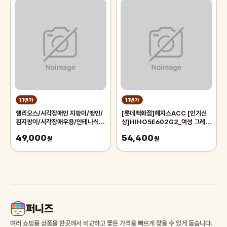
11번가
11번가
헬리오스/시각장애인 지팡이/맹인/
[롯데백화점]헤지스ACC [인기신
흰지팡이/시각장애우용/안테나식/
상]HIHO5E602G2_여성 그레이
실버용품/장애인용품/접이식
배색 가죽 목걸이카드홀더
49,000
54,400
원
원
퍼니즈
여러 쇼핑몰 상품을 한곳에서 비교하고 좋은 가격을 빠르게 찾을 수 있게 돕습니다.