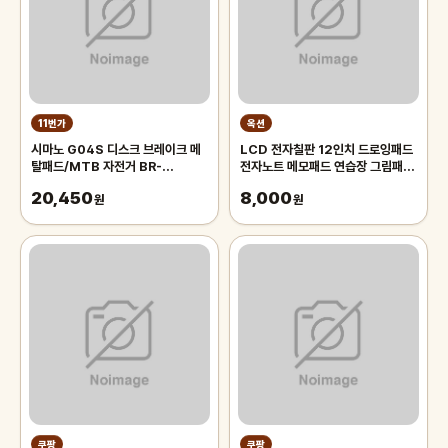
11번가
옥션
시마노 G04S 디스크 브레이크 메
LCD 전자칠판 12인치 드로잉패드
탈패드/MTB 자전거 BR-
전자노트 메모패드 연습장 그림패
M9000 M9020 M8000
드/썼다 지웠다
20,450
8,000
M7000 M6000 M987
원
원
M985 M785 M675
쿠팡
쿠팡