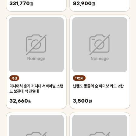
331,770
82,900
원
원
옥션
11번가
미니어처 총기 거치대 서바이벌 스탠
닌텐도 동물의 숲 아미보 카드 2탄
드 보관대 랙 진열대
32,660
3,500
원
원