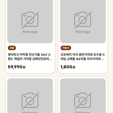
쿠팡
11번가
뷰티피크 아치형 전신거울 3in1 스
오토바이 자석 충전거치대 보수용 C
탠드 벽걸이 거치형 강화안전유리
타입 교체용 AS부품 자석거치대 배
440x1470, 블랙
달대행 퀵 젠더
59,990
1,800
원
원