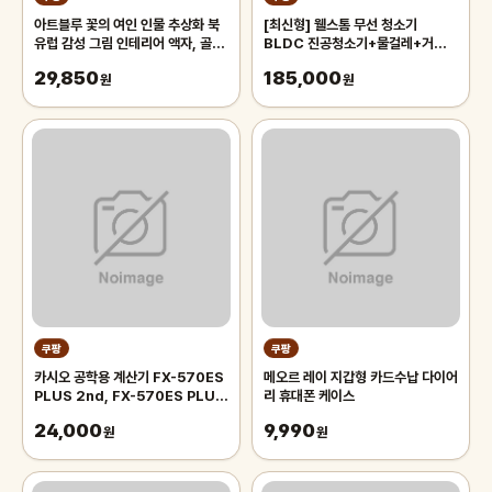
아트블루 꽃의 여인 인물 추상화 북
[최신형] 웰스톰 무선 청소기
유럽 감성 그림 인테리어 액자, 골드
BLDC 진공청소기+물걸레+거치대
메탈
+평생AS 흡입력 좋은 무선 스틱 청
29,850
185,000
원
소기 VC-150, vc150
원
쿠팡
쿠팡
카시오 공학용 계산기 FX-570ES
메오르 레이 지갑형 카드수납 다이어
PLUS 2nd, FX-570ES PLUS
리 휴대폰 케이스
2nd Edition, 1개
24,000
9,990
원
원