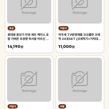
옥션
11번가
휴대용 돋보기 안경 세트 케이스 포
미우새 TV방영제품 코코클린 코세
함 가벼운 초경량 독서용 어르신 노
척 20포SET (코세척기+거치대
인 노안 50대 확대경 60대 70대
+분말20포)
14,190
11,000
남성
원
원
11번가
쿠팡