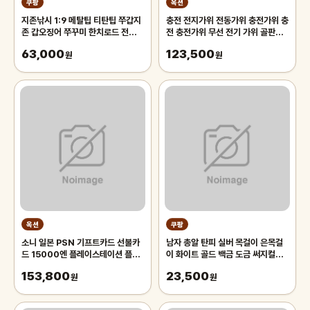
쿠팡
옥션
지존낚시 1:9 메탈팁 티탄팁 쭈갑지
충전 전지가위 전동가위 충전가위 충
존 갑오징어 쭈꾸미 한치로드 전용대
전 충전가위 무선 전기 가위 골판지
티타늄 초릿대
가죽 원단 스크랩북 카펫 로터리
63,000
123,500
원
원
옥션
쿠팡
소니 일본 PSN 기프트카드 선불카
남자 총알 탄피 실버 목걸이 은목걸
드 15000엔 플레이스테이션 플스
이 화이트 골드 백금 도금 써지컬스
PS5/PS4/PS3/PS VITA
틸 체인 목걸이
153,800
23,500
원
원