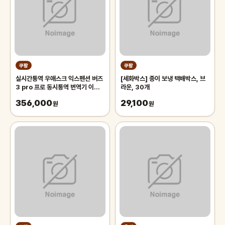
쿠팡
쿠팡
실시간통역 우애스크 익스펜션 버즈
[세화박스] 종이 보냉 택배박스, 브
3 pro 프로 동시통역 번역기 이어
라운, 30개
폰, 실버[R630]
356,000
29,100
원
원