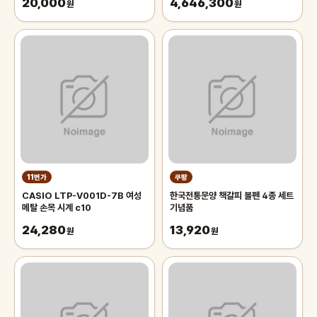
20,000
4,646,300
원
원
11번가
쿠팡
CASIO LTP-V001D-7B 여성
한국전통문양 책갈피 볼펜 4종 세트
메탈 손목 시계 c10
기념품
24,280
13,920
원
원