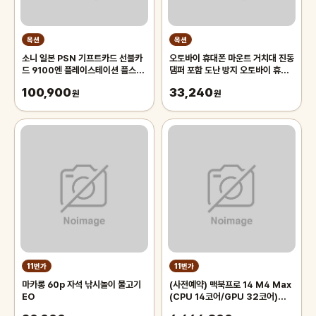
옥션
옥션
소니 일본 PSN 기프트카드 선불카
오토바이 휴대폰 마운트 거치대 진동
드 9100엔 플레이스테이션 플스
댐퍼 포함 도난 방지 오토바이 휴대
PS5/PS4/PS3/PS VITA
폰 거치대 360 ° 조정 가능한 회
100,900
33,240
원
원
11번가
11번가
마카롱 60p 자석 낚시놀이 물고기
(사전예약) 맥북프로 14 M4 Max
EO
(CPU 14코어/GPU 32코어)
36GB 1TB 실버 MX2G3KH/A