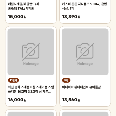
메탈시계줄/메탈밴드/쇠
캐스비 튼튼 자석큐브 2084, 혼합
줄/METAL/시계줄
색상, 1개
15,000
13,390
원
원
11번가
쿠팡
화신 평화 스테플러침 스테이플 스템
아티바바 워터페인트 유아물감
플러침 10호침 33호침 심 제본용
타카용 건카타용 침 심
16,000
13,560
원
원