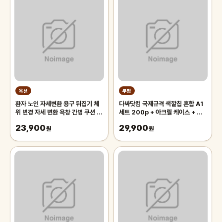
옥션
쿠팡
환자 노인 자세변환 용구 뒤집기 체
다싸닷컴 국제규격 색깔칩 혼합 A1
위 변경 자세 변환 욕창 간병 쿠션 전
세트 200p + 아크릴 케이스 + 트
문의료기기 판매업체고정벨트무료
럼프 카드 2p 세트, 혼합색상, 1세
23,900
29,900
원
트
원