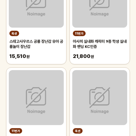
옥션
11번가
스테고사우르스 공룡 장난감 유아 공
아사히 실내화 캐릭터 9종 학생 실내
룡놀이 장난감
화 밴딩 KC인증
15,510
21,800
원
원
11번가
옥션