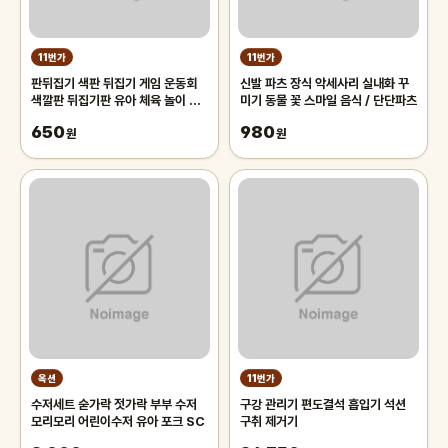
11번가
11번가
판뒤집기 색판 뒤집기 게임 운동회
신발 파츠 장식 악세사리 실내화 꾸
색깔판 뒤집기판 유아 체육 놀이 도
미기 동물 꽃 스마일 음식 / 단단파츠
구 대회 워크샵 단체
650
980
원
원
옥션
11번가
수저세트 숟가락 젓가락 부부 수저
구강 관리기 편도결석 흡입기 석션
모리모리 어린이수저 유아 포크 SC
구취 제거기