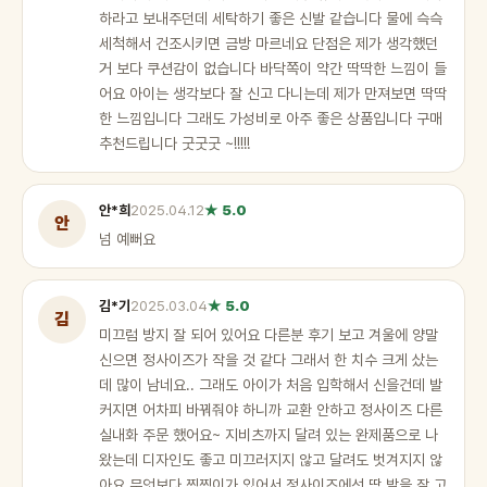
하라고 보내주던데 세탁하기 좋은 신발 같습니다 물에 슥슥
세척해서 건조시키면 금방 마르네요 단점은 제가 생각했던
거 보다 쿠션감이 없습니다 바닥쪽이 약간 딱딱한 느낌이 들
어요 아이는 생각보다 잘 신고 다니는데 제가 만져보면 딱딱
한 느낌입니다 그래도 가성비로 아주 좋은 상품입니다 구매
추천드립니다 굿굿굿 ~!!!!!
안*희
2025.04.12
★ 5.0
안
넘 예뻐요
김*기
2025.03.04
★ 5.0
김
미끄럼 방지 잘 되어 있어요 다른분 후기 보고 겨울에 양말
신으면 정사이즈가 작을 것 같다 그래서 한 치수 크게 샀는
데 많이 남네요.. 그래도 아이가 처음 입학해서 신을건데 발
커지면 어차피 바꿔줘야 하니까 교환 안하고 정사이즈 다른
실내화 주문 했어요~ 지비츠까지 달려 있는 완제품으로 나
왔는데 디자인도 좋고 미끄러지지 않고 달려도 벗겨지지 않
아요 무엇보다 찍찍이가 있어서 정사이즈에선 딱 발을 잘 고