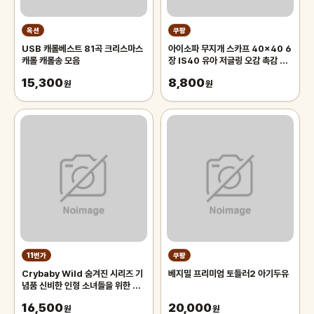
옥션
쿠팡
USB 캐롤베스트 81곡 크리스마스
아이소파 무지개 스카프 40x40 6
캐롤 캐롤송 모음
장 IS40 유아 저글링 오감 촉감 놀
이 체육 교구
15,300
8,800
원
원
11번가
쿠팡
Crybaby Wild 숨겨진 시리즈 기
베지밀 프리미엄 토들러2 아기두유
념품 신비한 인형 소녀들을 위한 현
대적인 가방 펜던트 생일 깜짝 선물
16,500
20,000
원
원