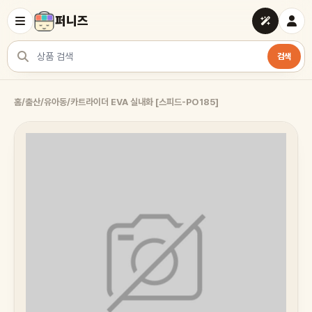
퍼니즈
검색
상품 검색
홈
/
출산/유아동
/
카트라이더 EVA 실내화 [스피드-PO185]