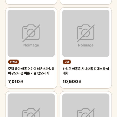
11번가
쿠팡
준캡 유아 아동 어린이 네온스마일캡
산리오 아동용 시나모롤 피에스타 실
야구모자 봄 여름 가을 캡모자 자외
내화
선차단 귀여운모자
7,010
10,500
원
원