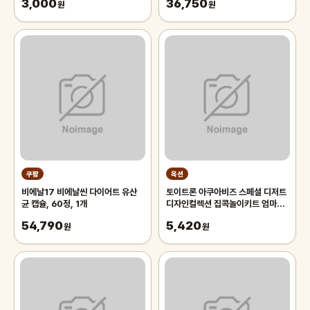
3,000
36,750
원
원
쿠팡
옥션
비에날17 비에날씬 다이어트 유산
토이트론 아쿠아비즈 스페셜 디저트
균 캡슐, 60정, 1개
디자인컬렉션 집콕놀이키트 엄마표
미술놀이 유아만들기 초등 어린이
54,790
5,420
원
원