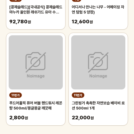
[콩제슬래드][국내공식] 콩제슬래드
어디서나 만나는 나무 - 어메이징 자
마누카 올인원 래쉬가드 유아 수영복
연 탐험 5 양장)
Flola
92,780
12,600
원
원
11번가
11번가
푸드어홀릭 퓨어 버블 핸드워시 레몬
그린핑거 촉촉한 자연보습 베이비 로
향 500ml/몽글몽글 깨끗해
션 500ml 1개
2,800
22,000
원
원