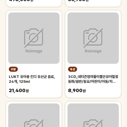
원
원
쿠팡
옥션
LUKT 유아용 킨디 유산균 음료,
3CD_네티즌엄마들이뽑은유아힐링
24개, 125ml
동화/음반/동요/어린이/아동/자장
가/태교/클래식
21,400
8,900
원
원