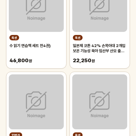
옥션
옥션
수 읽기 연습책 세트 전4권)
일본제 코튼 42% 손목아대 2개입
보온 기능성 육아 임산부 산모 출산
산후 얇은 손목 보호대 주부 직장인
46,800
22,250
원
원
11번가
옥션