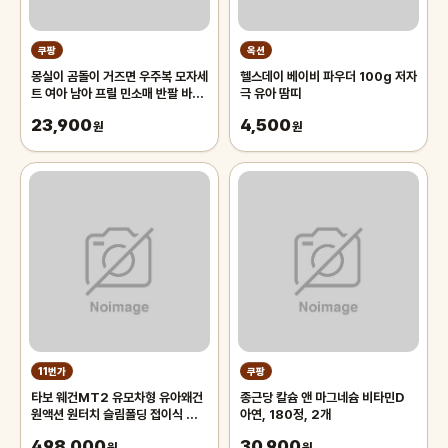
쿠팡
옥션
몽실이 곰돌이 거즈면 우주복 모자세
헬스데이 베이비 파우더 100g 저자
트 여아 남아 프릴 민소매 반팔 바디
극 유아 땀띠
슈트 벙거지 세트 아기 여름 외출복
23,900
4,500
원
원
11번가
쿠팡
타보 웨건MT2 유모차형 유아왜건
종근당 칼슘 앤 마그네슘 비타민D
원액션 원터치 슬림폴딩 접이식 유아
아연, 180정, 2개
차
498,000
30,900