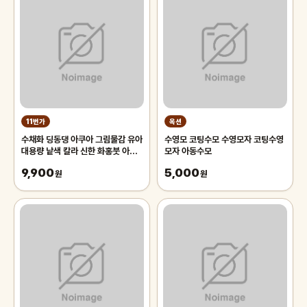
11번가
옥션
수채화 딩동댕 아쿠아 그림물감 유아
수영모 코팅수모 수영모자 코팅수영
대용량 낱색 칼라 신한 화홍붓 아크
모자 아동수모
릴 물감 붓
9,900
5,000
원
원