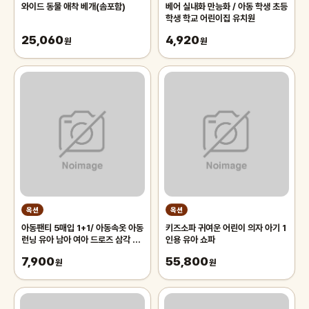
와이드 동물 애착 베개(솜포함)
베어 실내화 만능화 / 아동 학생 초등
학생 학교 어린이집 유치원
25,060
4,920
원
원
옥션
옥션
아동팬티 5매입 1+1/ 아동속옷 아동
키즈소파 귀여운 어린이 의자 아기 1
런닝 유아 남아 여아 드로즈 삼각 사
인용 유아 쇼파
각 팬티 초등학생
7,900
55,800
원
원