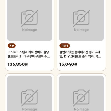
옥션
11번가
코스트코 스탠리 카트 접이식 폴딩
클립이 있는 콤비네이션 종이 프레
핸드트럭 2in1 구루마 구르마 수레
임, DIY 크래프트 종이 액자, 벽걸
핸드카트
이 사진 앨범, 2M 로프, 집 장식 공
136,850
15,040
원
예, 10
원