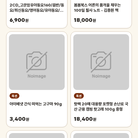
2CD_고운맘유아동요160/음반/동
봄봄북스 어른의 품격을 채우는
요/최신동요/영어동요/유아동요/음
100일 필사 노트 - 김종원 책
악/노래/어린이/키즈/유아/아동
6,900
18,000
원
원
옥션
옥션
아이배냇 간식 떠먹는 고구마 90g
핫팩 20매 대용량 포켓형 손난로 국
산 군용 캠핑 핫고래 100g 중형
3,400
18,400
원
원