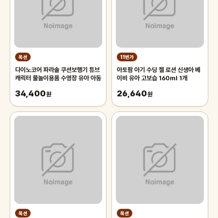
옥션
11번가
다이노코어 파라솔 쿠션보행기 튜브
아토팜 아기 수딩 젤 로션 신생아 베
캐릭터 물놀이용품 수영장 유아 아동
이비 유아 고보습 160ml 1개
34,400
26,640
원
원
옥션
옥션