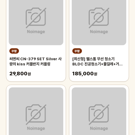
쿠팡
쿠팡
씨엔씨 CN-379 SET Silver 사
[최신형] 웰스톰 무선 청소기
랑의 kiss 커플반지 커플링
BLDC 진공청소기+물걸레+거치대
+평생AS 흡입력 좋은 무선 스틱 청
29,800
185,000
원
소기 VC-150, vc150
원