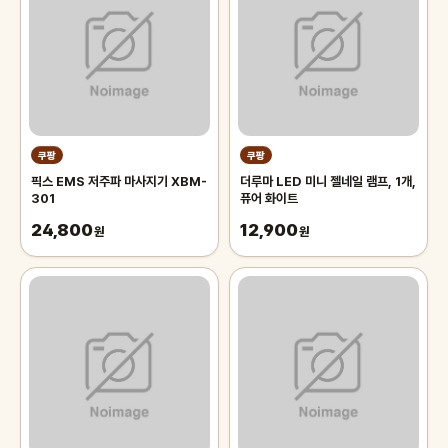
쿠팡
쿠팡
픽스 EMS 저주파 마사지기 XBM-
더루마 LED 미니 젤네일 램프, 1개,
301
퓨어 화이트
24,800
12,900
원
원