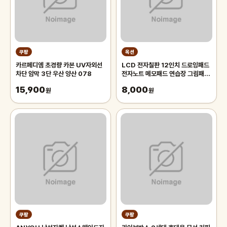
쿠팡
옥션
카르페디엠 초경량 카본 UV자외선
LCD 전자칠판 12인치 드로잉패드
차단 암막 3단 우산 양산 078
전자노트 메모패드 연습장 그림패
드/썼다 지웠다
15,900
8,000
원
원
쿠팡
쿠팡