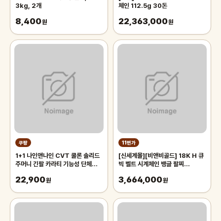
3kg, 2개
체인 112.5g 30돈
8,400
22,363,000
원
원
쿠팡
11번가
1+1 나인앤나인 CVT 쿨론 솔리드
[신세계몰][비앤비골드] 18K H 큐
주머니 긴팔 카라티 기능성 단체복
빅 벨트 시계체인 뱅글 팔찌
작업복 티셔츠
GTB36237
22,900
3,664,000
원
원