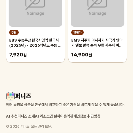
쿠팡
11번가
EBS 수능특강 한국사영역 한국사
EMS 저주파 마사지기 자극기 안마
(2025년) - 2026학년도 수능 연
기 엘보 발목 손목 무릎 저주파 마사
계교재, 역사영역, 고등학생
지기
7,920
14,900
원
원
퍼니즈
여러 쇼핑몰 상품을 한곳에서 비교하고 좋은 가격을 빠르게 찾을 수 있게 돕습니다.
AI 추천
퍼니즈 소개
AI 리소스
앱 설치
이용약관
개인정보 취급방침
© 2026 퍼니즈. 모든 권리 보유.