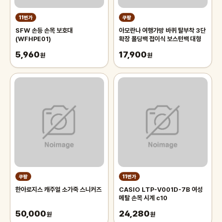
11번가
쿠팡
SFW 손등 손목 보호대
아모란나 여행가방 바퀴 탈부착 3단
(WFHPE01)
확장 폴딩백 접이식 보스턴백 대형
5,960
17,900
원
원
쿠팡
11번가
한아로지스 캐주얼 소가죽 스니커즈
CASIO LTP-V001D-7B 여성
메탈 손목 시계 c10
50,000
24,280
원
원