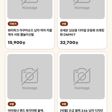
11번가
쿠팡
워터파크 아쿠아슈즈 남자 여자 커플
유세븐 남성용 다이얼 운동화 트래킹
계곡 서핑 물놀이신발
화 DM907
15,900
32,700
원
원
쿠팡
쿠팡
아이워너 맨즈 육각아령 블랙,
[비벨] 순금 팔찌 24k 남자 디자인