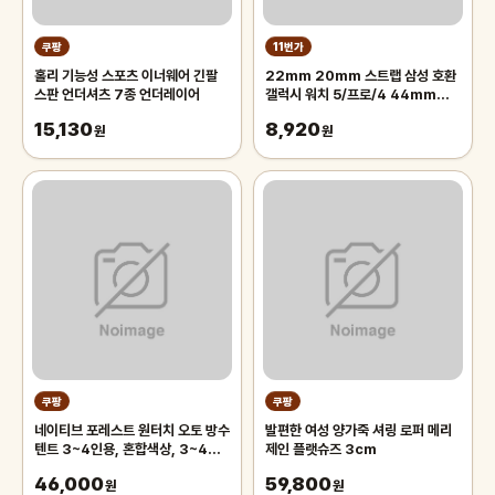
쿠팡
11번가
홀리 기능성 스포츠 이너웨어 긴팔
22mm 20mm 스트랩 삼성 호환
스판 언더셔츠 7종 언더레이어
갤럭시 워치 5/프로/4 44mm
40mm 액티브 2 밴드 기어 3 스포
15,130
8,920
원
츠 팔찌 4 46mm 42
원
쿠팡
쿠팡
네이티브 포레스트 원터치 오토 방수
발편한 여성 양가죽 셔링 로퍼 메리
텐트 3~4인용, 혼합색상, 3~4인
제인 플랫슈즈 3cm
용
46,000
59,800
원
원