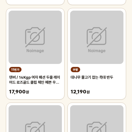
11번가
쿠팡
덴버 / 14Kgp 여자 패션 두줄 레이
대나무 물고기 잡는 족대 반두
어드 로즈골드 클립 체인 예쁜 우정
발찌
17,900
12,190
원
원