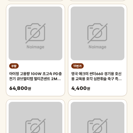
쿠팡
11번가
아이정 고용량 100W 초고속 PD충
영국 애크미 썬더660 경기용 호신
전기 큐브멀티탭 멀티콘센트 2M,
용 교육용 호각 심판휘슬 축구 족구
2m, 블랙, 1개
주심호루라기
64,800
4,400
원
원