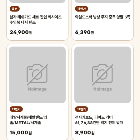
옥션
11번가
남자 래쉬가드 세트 집업 빅사이즈
와일드스탁 남성 무지 중목 양말 5족
수영복 나시 팬츠
24,900
6,390
원
원
11번가
11번가
메탈시계줄/메탈밴드/쇠
전자키보드, 피아노 커버
줄/METAL/시계줄
61,76,88건반 악기 전체 덮개
15,000
8,900
원
원