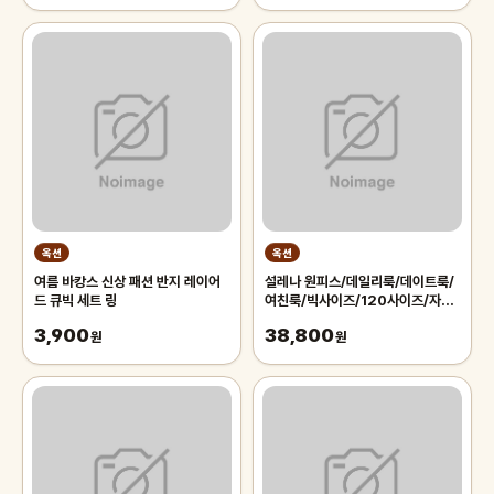
옥션
옥션
여름 바캉스 신상 패션 반지 레이어
설레나 원피스/데일리룩/데이트룩/
드 큐빅 세트 링
여친룩/빅사이즈/120사이즈/자체
제작/미니/롱/랩/플리츠/프릴/반팔
3,900
38,800
원
원피스
원