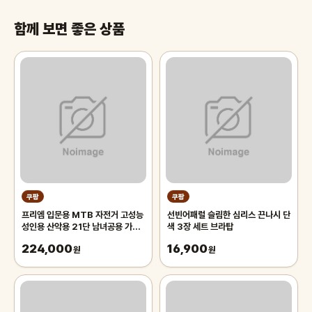
함께 보면 좋은 상품
쿠팡
쿠팡
프리엠 입문용 MTB 자전거 고성능
선빈어패럴 슬림한 심리스 끈나시 단
성인용 산악용 21단 남녀공용 가성
색 3장 세트 브라탑
비 학생 출퇴근 등하교, 1개,
224,000
16,900
175cm, 그레이 오렌지/21단/26
원
원
인치/스포크휠