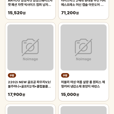
ANYOU 남성자켓 남성스웨이드자
라이브박스 2세대 휴대용 무선 커피
켓 패션 자켓 빅사이즈 점퍼 남자자
에스프레소 머신 캡슐 아웃도어 캠핑
켓
카페 PE11821W, 화이트
15,520
71,200
원
원
쿠팡
쿠팡
2202i NEW 골프공 파우치V2/
허블리 여성 여름 살랑 롱 원피스 체
볼주머니+골프티2개+클럽볼클리
형커버 냉감소재 휴양지 바캉스
너+카라비너, 화이트, 1개
17,900
15,000
원
원