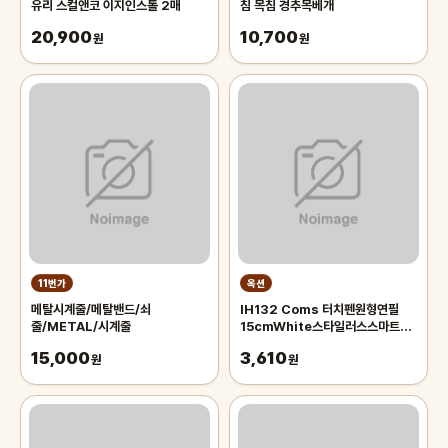
유리 스컬앤코 이지인스톨 2매
침 목침 경추목베개
20,900
10,700
원
원
11번가
옥션
메탈시계줄/메탈밴드/쇠
IH132 Coms 터치펜원형연필
줄/METAL/시계줄
15cmWhite스타일러스스마트폰
화면터치펜슬형
15,000
3,610
원
원