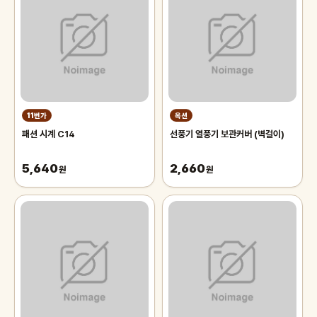
11번가
옥션
패션 시계 C14
선풍기 열풍기 보관커버 (벽걸이)
5,640
2,660
원
원