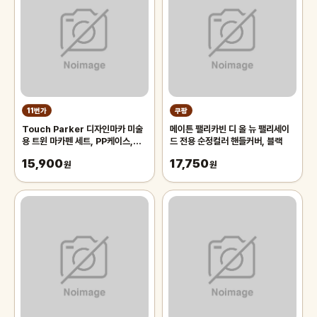
11번가
쿠팡
Touch Parker 디자인마카 미술
메이튼 팰리카빈 디 올 뉴 팰리세이
용 트윈 마카펜 세트, PP케이스,
드 전용 순정컬러 핸들커버, 블랙
48색
15,900
17,750
원
원