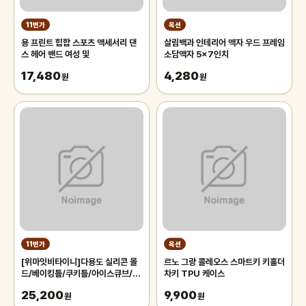
11번가
옥션
용 프린트 힙합 스포츠 액세서리 댄
살림백과 인테리어 액자 우드 프레임
스 헤어 밴드 여성 및
소담액자 5x7인치
17,480
4,280
원
원
11번가
옥션
[위마잇비타이니]다용도 실리콘 몰
르노 그랑 콜레오스 스마트키 키홀더
드/베이킹틀/쿠키틀/아이스큐브/실
차키 TPU 케이스
리콘얼음트레이/초기이유식큐브
25,200
9,900
원
원