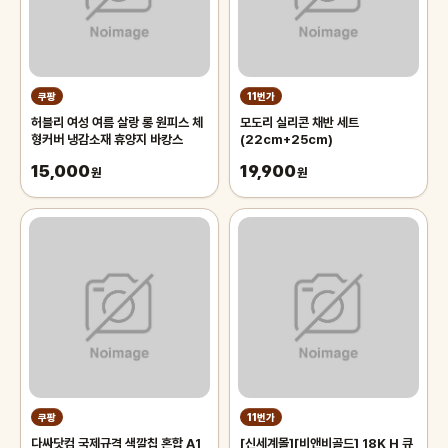
쿠팡
11번가
허블리 여성 여름 살랑 롱 원피스 체
모도리 실리콘 채반 세트
형커버 냉감소재 휴양지 바캉스
(22cm+25cm)
15,000
19,900
원
원
쿠팡
11번가
다싸닷컴 국제규격 색깔칩 혼합 A1
[신세계몰][비앤비골드] 18K H 큐