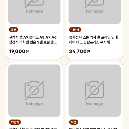
옥션
11번가
갤럭시 탭 A9 플러스 A8 A7 A6
승화전사 스톤 액자 돌 프레임 인테
정전식 터치펜 펜슬 S펜 호환 충전
리어 데코 평판프레스 부자재
식
19,000
24,700
원
원
11번가
옥션