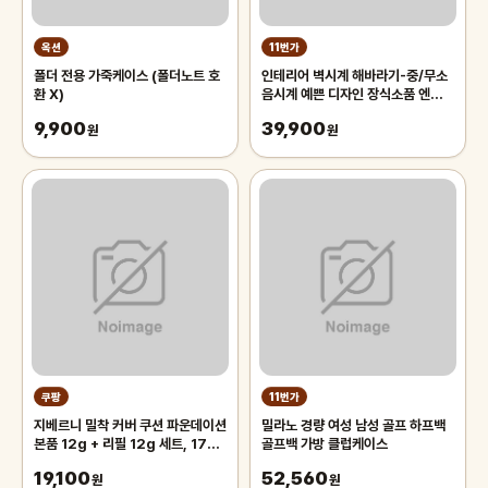
옥션
11번가
폴더 전용 가죽케이스 (폴더노트 호
인테리어 벽시계 해바라기-중/무소
환 X)
음시계 예쁜 디자인 장식소품 엔틱
벽걸이 장식품 집들이 결혼 개업선물
9,900
39,900
원
원
쿠팡
11번가
지베르니 밀착 커버 쿠션 파운데이션
밀라노 경량 여성 남성 골프 하프백
본품 12g + 리필 12g 세트, 17C
골프백 가방 클럽케이스
포슬린, 1개
19,100
52,560
원
원