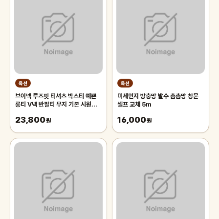
옥션
옥션
브이넥 루즈핏 티셔츠 박스티 예쁜
미세먼지 방충망 발수 촘촘망 창문
롱티 V넥 반팔티 무지 기본 시원한
셀프 교체 5m
체형커버 면스판 데일리 여성의류
23,800
16,000
원
원