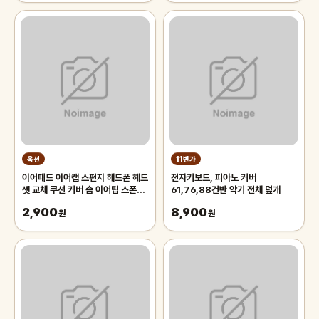
옥션
11번가
이어패드 이어캡 스펀지 헤드폰 헤드
전자키보드, 피아노 커버
셋 교체 쿠션 커버 솜 이어팁 스폰지
61,76,88건반 악기 전체 덮개
헤드셋이어패드 셀프 교체
2,900
8,900
원
원