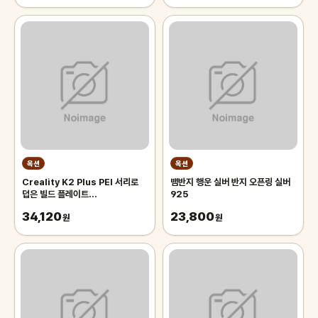
옥션
옥션
Creality K2 Plus PEI 서리로
뱀반지 행운 실버 반지 오픈링 실버
덥은 빌드 플레이트
925
370x370mm 파우더 코팅 인쇄
34,120
23,800
플랫폼 3D 프린터 액세서리
원
원