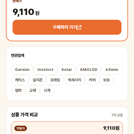
현재가
9,110
원
구매하러 가기
연관검색
Garmin
Instinct
Solar
AMOLED
45mm
케이스
실리콘
프레임
액세서리
커버
보호
범퍼
교체
시계
상품 가격 비교
1개 상품
9,110원
11번가