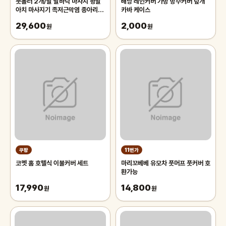
풋롤러 2개/발 발바닥 마사지 평발
배낭 레인커버 가방 방수커버 덮개
아치 마사지기 족저근막염 종아리 허
카바 케이스
벅지 다리 팔 안마 기구 지압점 지압
29,600
2,000
볼 매트 지압봉 지압판 지압기 용천
원
원
혈 맨발걷기 실리콘 마사지볼 스트레
칭
쿠팡
11번가
코멧 홈 호텔식 이불커버 세트
마리꼬베베 유모차 풋머프 풋커버 호
환가능
17,990
14,800
원
원