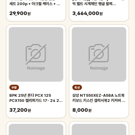
세트 200p + 아크릴 케이스 + 트
빅 벨트 시계체인 뱅글 팔찌
럼프 카드 2p 세트, 혼합색상, 1세
GTB36237
29,900
3,664,000
트
원
원
쿠팡
옥션
BPK 25년 혼다 PCX 125
삼성 NT550XEZ-A58A 노트북
PCX150 캘리퍼가드 17- 24 25
키보드 키스킨 갤럭시북2 키커버 덮
년 브레이크 보호 커버 튜닝, 1개
개
37,200
8,000
원
원