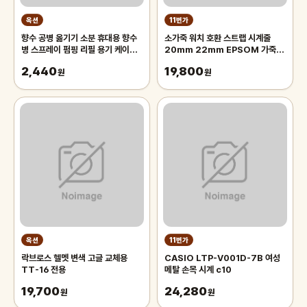
옥션
11번가
향수 공병 옮기기 소분 휴대용 향수
소가죽 워치 호환 스트랩 시계줄
병 스프레이 펌핑 리필 용기 케이스
20mm 22mm EPSOM 가죽벤
5ml
드
2,440
19,800
원
원
옥션
11번가
락브로스 헬멧 변색 고글 교체용
CASIO LTP-V001D-7B 여성
TT-16 전용
메탈 손목 시계 c10
19,700
24,280
원
원