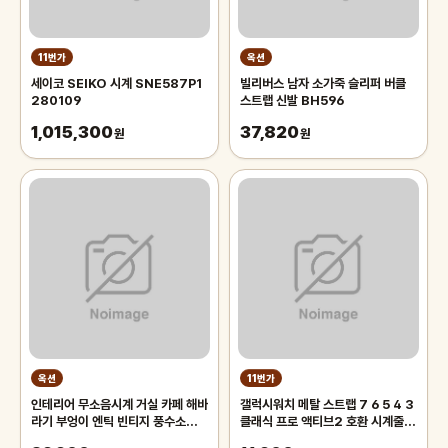
11번가
옥션
세이코 SEIKO 시계 SNE587P1
빌리버스 남자 소가죽 슬리퍼 버클
280109
스트랩 신발 BH596
1,015,300
37,820
원
원
옥션
11번가
인테리어 무소음시계 거실 카페 해바
갤럭시워치 메탈 스트랩 7 6 5 4 3
라기 부엉이 엔틱 빈티지 풍수소품
클래식 프로 액티브2 호환 시계줄
집들이 개업 입주이사선물 결혼선물
밴드 20mm