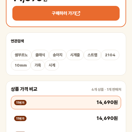
구매하러 가기
연관검색
쉔부르노
클래식
송아지
시계줄
스트랩
2104
10mm
가죽
시계
상품 가격 비교
4개 상품 · 1개 판매처
14,690원
11번가
14,690원
11번가