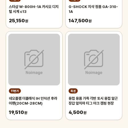
스타샵 W-800H-1A 카시오 디지
G-SHOCK 지샥 정품 GA-310-
털 시계 c13
1A
25,150
147,500
원
원
11번가
옥션
네오플램 더클래식 IH 인덕션 후라
용접 용품 가죽 각반 토시 용접 알곤
이팬(20CM-28CM)
장갑 앞치마 티그 아크 캠핑 현장
19,510
4,500
원
원