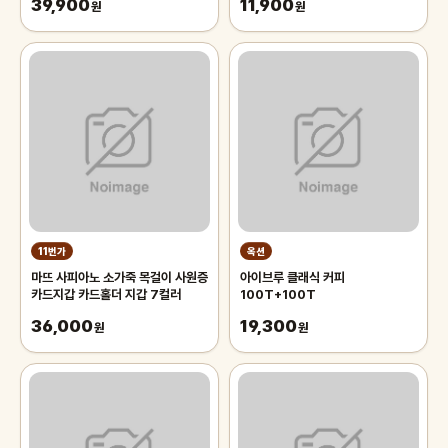
39,900
11,900
원
원
11번가
옥션
마뜨 사피아노 소가죽 목걸이 사원증
아이브루 클래식 커피
카드지갑 카드홀더 지갑 7컬러
100T+100T
36,000
19,300
원
원