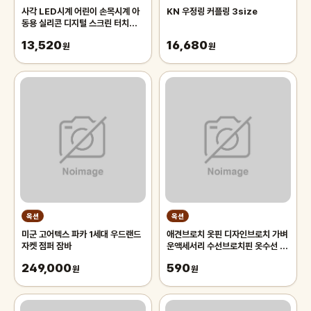
사각 LED시계 어린이 손목시계 아
KN 우정링 커플링 3size
동용 실리콘 디지털 스크린 터치발광
생활방수
13,520
16,680
원
원
옥션
옥션
미군 고어텍스 파카 1세대 우드랜드
애견브로치 옷핀 디자인브로치 가벼
자켓 점퍼 잠바
운액세서리 수선브로치핀 옷수선 진
주 골드 브로치
249,000
590
원
원