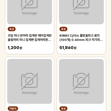
옥션
옥션
꼬임 미니 반머리 집게핀 헤어집게핀
KlMh1 Cjf04 물방울피크 봉지
올림머리 미니 집게삔 집게머리핀 소
(100개) 0.60mm 피크 악기피크
형 여성
기타액세사리 기타피크 기타용품 일
1,200
51,860
원
렉기타피크
원
11번가
옥션