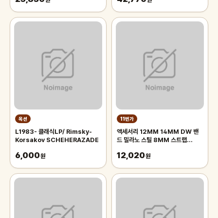
원
원
옥션
11번가
L1983- 클래식LP/ Rimsky-
액세서리 12MM 14MM DW 밴
Korsakov SCHEHERAZADE
드 밀라노 스틸 8MM 스트랩
10MM 시계 18MM 20MM
6,000
12,020
원
24MM 16MM 범용 스테인리스
원
22MM