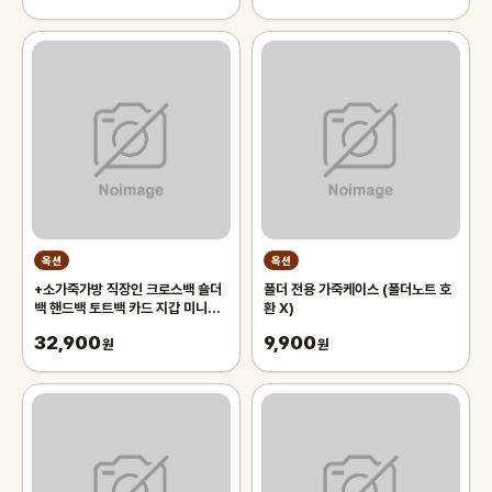
옥션
옥션
+소가죽가방 직장인 크로스백 숄더
폴더 전용 가죽케이스 (폴더노트 호
백 핸드백 토트백 카드 지갑 미니백
환 X)
쇼퍼백 양가죽 여성 가방
32,900
9,900
원
원