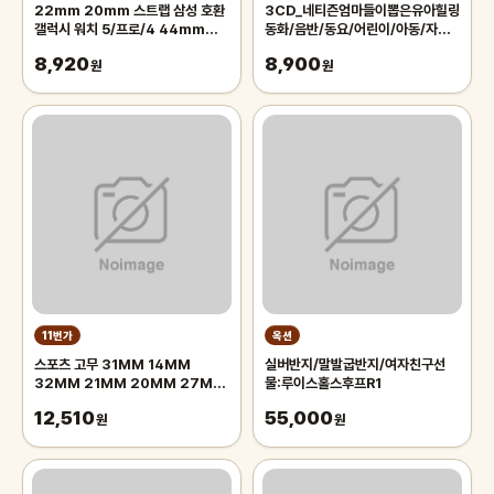
22mm 20mm 스트랩 삼성 호환
3CD_네티즌엄마들이뽑은유아힐링
갤럭시 워치 5/프로/4 44mm
동화/음반/동요/어린이/아동/자장
40mm 액티브 2 밴드 기어 3 스포
가/태교/클래식
8,920
8,900
츠 팔찌 4 46mm 42
원
원
11번가
옥션
스포츠 고무 31MM 14MM
실버반지/말발굽반지/여자친구선
32MM 21MM 20MM 27MM
물:루이스홀스후프R1
실리콘 23MM 34MM 시계용
12,510
55,000
25MM 밴드 스트랩 12MM
원
원
16MM 시계