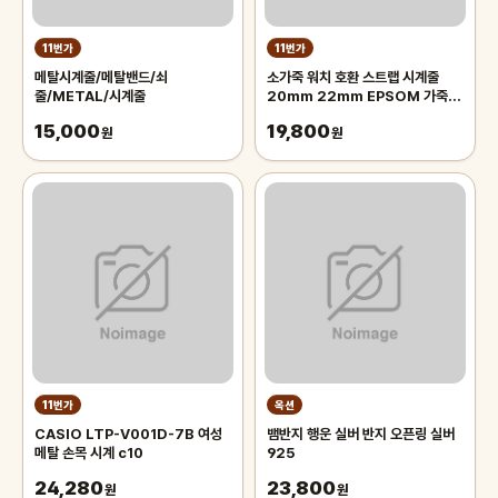
11번가
11번가
메탈시계줄/메탈밴드/쇠
소가죽 워치 호환 스트랩 시계줄
줄/METAL/시계줄
20mm 22mm EPSOM 가죽벤
드
15,000
19,800
원
원
11번가
옥션
CASIO LTP-V001D-7B 여성
뱀반지 행운 실버 반지 오픈링 실버
메탈 손목 시계 c10
925
24,280
23,800
원
원