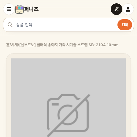
퍼니즈
검색
상품 검색
홈
/
시계
/
[쉔부르노] 클래식 송아지 가죽 시계줄 스트랩 SB-2104 10mm