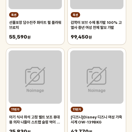
옥션
옥션
선물포장 담수진주 화이트 펄 플라워
감쪽이 보브 수제 통가발 100% 고
브로치
열사 중년 여성 전체 탈모 가발
55,590
99,450
원
원
11번가
11번가
아기 식사 좌석 고정 벨트 보조 휴대
[디즈니]Disney 디즈니 여성 가죽
용 의자 나들이 스트랩 슬링 먹이 안
시계 OW-139BKG
전 어린이 유니버설
25,830
42,770