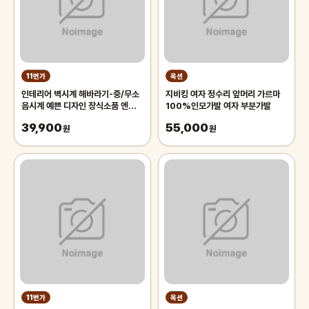
11번가
옥션
인테리어 벽시계 해바라기-중/무소
지비킹 여자 정수리 앞머리 가르마
음시계 예쁜 디자인 장식소품 엔틱
100%인모가발 여자 부분가발
벽걸이 장식품 집들이 결혼 개업선물
39,900
55,000
원
원
11번가
옥션