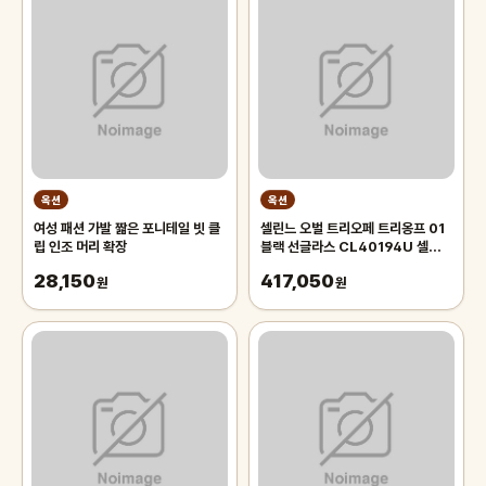
옥션
옥션
여성 패션 가발 짧은 포니테일 빗 클
셀린느 오벌 트리오페 트리옹프 01
립 인조 머리 확장
블랙 선글라스 CL40194U 셀린느
트리옹프 01
28,150
417,050
원
원