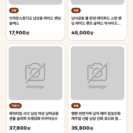
쿠팡
쿠팡
브라운스튜디오 남성용 와이드 밴딩
남녀공용 쿨 린넨 테이퍼드 스판 밴
슬랙스
딩 와이드 팬츠 슬랙스 빅사이즈
(2619-1)
17,900
45,000
원
원
11번가
쿠팡
레저타임 샤크 남성 여성 남여공용
행텐 천연가죽 남자 에어 컴포트화
샌들 슬리퍼 트레킹화 아쿠아슈즈
캐주얼 신발 남성 단화 효도화 중년
신발 구두 발편한 남성용 스니커즈
37,800
35,800
원
원