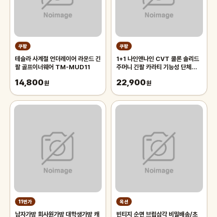
쿠팡
쿠팡
테슬라 사계절 언더레이어 라운드 긴
1+1 나인앤나인 CVT 쿨론 솔리드
팔 골프이너웨어 TM-MUD11
주머니 긴팔 카라티 기능성 단체복
작업복 티셔츠
14,800
22,900
원
원
11번가
옥션
남자가방 회사원가방 대학생가방 캐
빈티지 순면 브립삼각 비밀배송/초