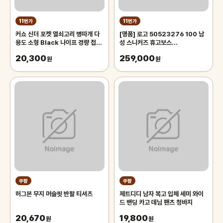
11번가
11번가
커쇼 신더 포켓 열쇠고리 병따개 다
[명품] 로고 50523276 100 남
용도 소형 Black 나이프 경량 접이
성 스니커즈 휴고보스
식 모델 1025
(50523276100)
20,300
259,000
원
원
쿠팡
쿠팡
허그본 무지 머슬핏 반팔 티셔츠
제트디디 남자 복고 입체 세미 와이
드 밴딩 카고 데님 팬츠 청바지
20,670
19,800
원
원