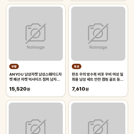
쿠팡
옥션
ANYOU 남성자켓 남성스웨이드자
판초 우의 방수복 비옷 우비 여성 일
켓 패션 자켓 빅사이즈 점퍼 남자자
회용 남성 세트 안전 캠핑 골프 등산
켓
낚시
15,520
7,610
원
원