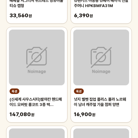
베베숲 시그니처 위드레드 영유아물
슈펜키즈 아동용 슈베어 베이직 신발
티슈 캡형
주머니 HPKBMFA31M
33,560
6,390
원
원
옥션
옥션
(신세계 사우스시티)발마칸 핸드메
넛지 벨벳 집업 플리스 폴라 노르웨
이드 오버핏 롱코트 3종 택
이 남녀 캐주얼 가을 점퍼 양면
1(CIO14S0M7)
147,080
16,900
원
원