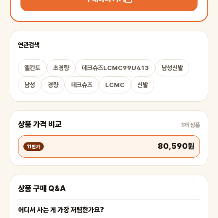
연관검색
엘칸토
초경량
데크슈즈LCMC99U413
남성신발
남성
경량
데크슈즈
LCMC
신발
상품 가격 비교
1개 상품
80,590원
11번가
상품 구매 Q&A
어디서 사는 게 가장 저렴한가요?