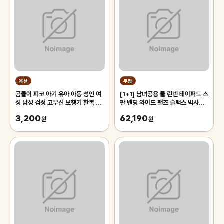
옥션
쿠팡
곰돌이 피코 아기 유아 아동 성인 여
[1+1] 남녀공용 쿨 린넨 테이퍼드 스
성 남성 검정 고무신 보행기 한복 신
판 밴딩 와이드 팬츠 슬랙스 빅사이
발
즈 (2619-2)
3,200
62,190
원
원