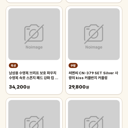
옥션
쿠팡
남성용 수영복 브리프 보호 파우치
씨엔씨 CN-379 SET Silver 사
수영복 속옷 스폰지 패드 강화 컵 푸
랑의 kiss 커플반지 커플링
시업 확장 백 전면 패드
34,200
29,800
원
원