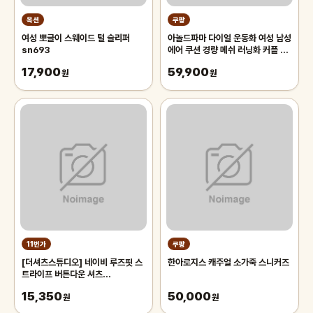
옥션
쿠팡
여성 뽀글이 스웨이드 털 슬리퍼
아놀드파마 다이얼 운동화 여성 남성
sn693
에어 쿠션 경량 메쉬 러닝화 커플 스
니커즈
17,900
59,900
원
원
11번가
쿠팡
[더셔츠스튜디오] 네이비 루즈핏 스
한아로지스 캐주얼 소가죽 스니커즈
트라이프 버튼다운 셔츠
(TSS137)
15,350
50,000
원
원