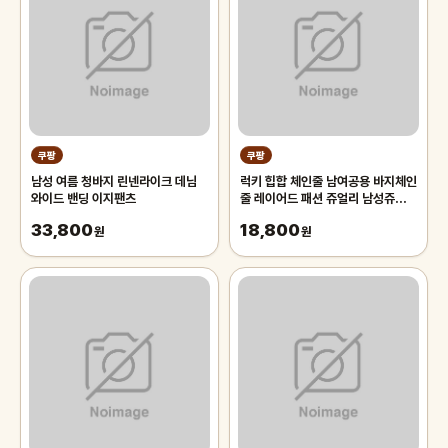
쿠팡
쿠팡
남성 여름 청바지 린넨라이크 데님
럭키 힙합 체인줄 남여공용 바지체인
와이드 밴딩 이지팬츠
줄 레이어드 패션 쥬얼리 남성쥬얼리
스커트 체인 펑크체인 바이커 체인줄
33,800
18,800
원
원