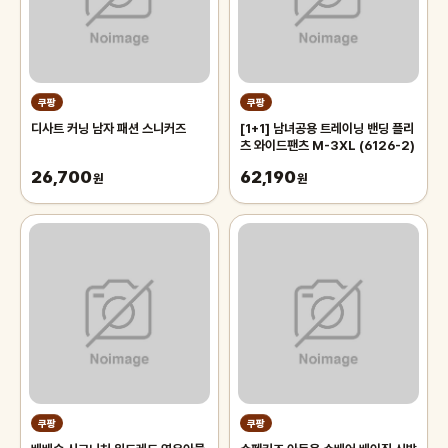
쿠팡
쿠팡
디사트 커닝 남자 패션 스니커즈
[1+1] 남녀공용 트레이닝 밴딩 플리
츠 와이드팬츠 M-3XL (6126-2)
26,700
62,190
원
원
쿠팡
쿠팡