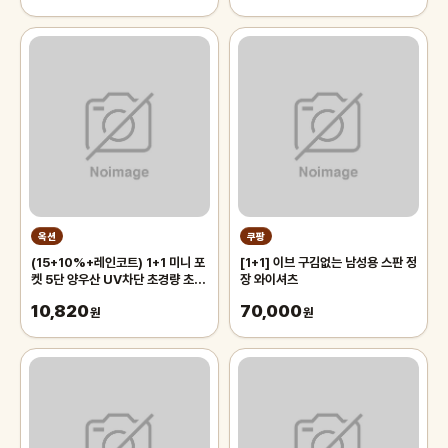
옥션
쿠팡
(15+10%+레인코트) 1+1 미니 포
[1+1] 이브 구김없는 남성용 스판 정
켓 5단 양우산 UV차단 초경량 초소
장 와이셔츠
형 암막 우산 여름 장마
10,820
70,000
원
원