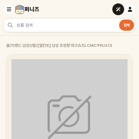
퍼니즈
검색
상품 검색
홈
/
브랜드 남성신발
/
[엘칸토] 남성 초경량 데크슈즈LCMC99U413