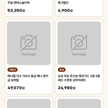
주얼 캔버스숄더백
특가할인
53,250
6,900
원
원
11번가
옥션
에나멜 각코 가보시 통굽 페니 청키
남성 여성 루즈핏 래쉬가드 3종 5종
굽 로퍼힐
세트 수영복 상하의세트
49,070
24,980
원
원