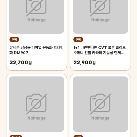
쿠팡
쿠팡
유세븐 남성용 다이얼 운동화 트래킹
1+1 나인앤나인 CVT 쿨론 솔리드
화 DM907
주머니 긴팔 카라티 기능성 단체복
작업복 티셔츠
32,700
22,900
원
원