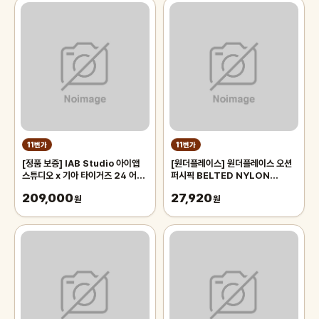
11번가
11번가
[정품 보증] IAB Studio 아이앱
[원더플레이스] 원더플레이스 오션
스튜디오 x 기아 타이거즈 24 어센
퍼시픽 BELTED NYLON
틱 어웨이 유니폼 블랙 논 마킹 버전
SHORTS
209,000
27,920
원
(WOPC6TDHPZ02)
원