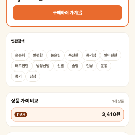
구매하러 가기
연관검색
운동화
발편한
논슬립
푹신한
통기성
발이편한
배드민턴
남성신발
신발
슬립
런닝
운동
통기
남성
상품 가격 비교
1개 상품
3,410원
11번가