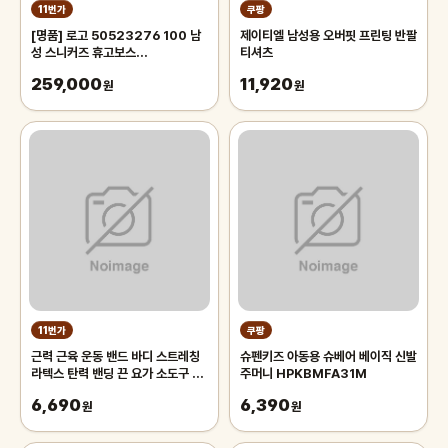
11번가
쿠팡
[명품] 로고 50523276 100 남
제이티엘 남성용 오버핏 프린팅 반팔
성 스니커즈 휴고보스
티셔츠
(50523276100)
259,000
11,920
원
원
11번가
쿠팡
근력 근육 운동 밴드 바디 스트레칭
슈펜키즈 아동용 슈베어 베이직 신발
라텍스 탄력 밴딩 끈 요가 소도구 필
주머니 HPKBMFA31M
라테스
6,690
6,390
원
원