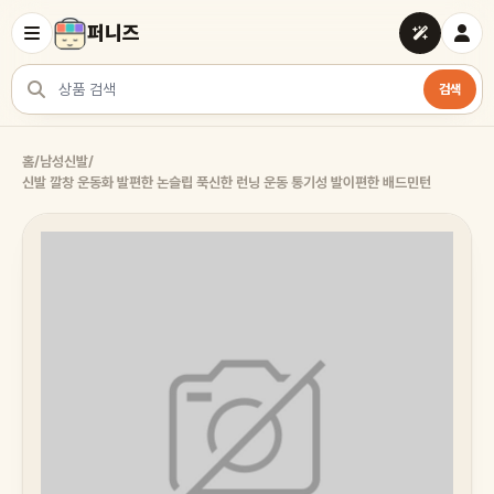
퍼니즈
검색
상품 검색
홈
/
남성신발
/
신발 깔창 운동화 발편한 논슬립 푹신한 런닝 운동 통기성 발이편한 배드민턴