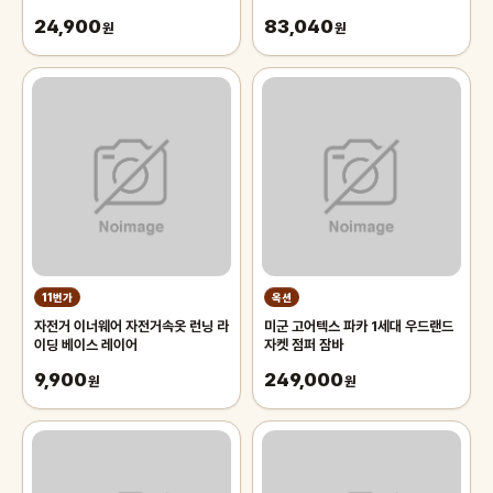
FLDCEA1U05
24,900
83,040
원
원
11번가
옥션
자전거 이너웨어 자전거속옷 런닝 라
미군 고어텍스 파카 1세대 우드랜드
이딩 베이스 레이어
자켓 점퍼 잠바
9,900
249,000
원
원