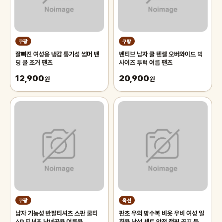
쿠팡
쿠팡
잘빠진 여성용 냉감 통기성 썸머 밴
벤티브 남자 쿨 텐셀 오버와이드 빅
딩 쿨 조거 팬츠
사이즈 투턱 여름 팬츠
12,900
20,900
원
원
쿠팡
옥션
남자 기능성 반팔티셔츠 스판 쿨티
판초 우의 방수복 비옷 우비 여성 일
4P 티셔츠 남녀공용 여름용
회용 남성 세트 안전 캠핑 골프 등산