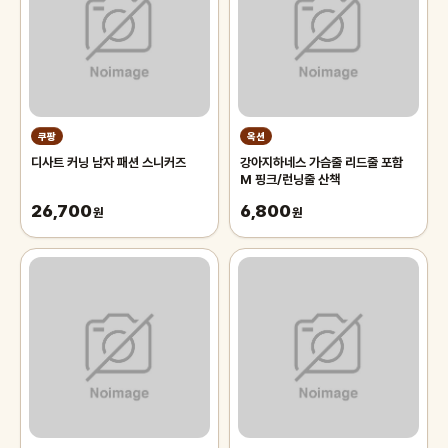
쿠팡
옥션
디사트 커닝 남자 패션 스니커즈
강아지하네스 가슴줄 리드줄 포함
M 핑크/런닝줄 산책
26,700
6,800
원
원