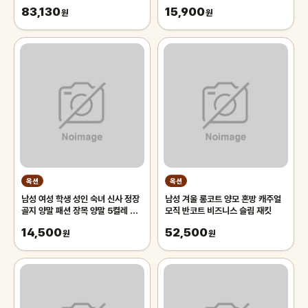
83,130
15,900
원
원
옥션
옥션
남성 여성 학생 성인 숙녀 신사 정장
남성 겨울 롱코트 양모 혼방 캐주얼
골지 양말 패션 장목 양말 5켤레 세
모직 반코트 비즈니스 슬림 재킷
트
14,500
52,500
원
원