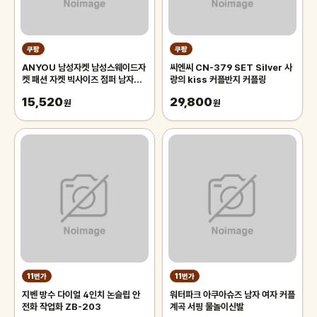
쿠팡
쿠팡
ANYOU 남성자켓 남성스웨이드자
씨엔씨 CN-379 SET Silver 사
켓 패션 자켓 빅사이즈 점퍼 남자자
랑의 kiss 커플반지 커플링
켓
15,520
29,800
원
원
11번가
11번가
지벤 방수 다이얼 4인치 논슬립 안
워터파크 아쿠아슈즈 남자 여자 커플
전화 작업화 ZB-203
계곡 서핑 물놀이신발