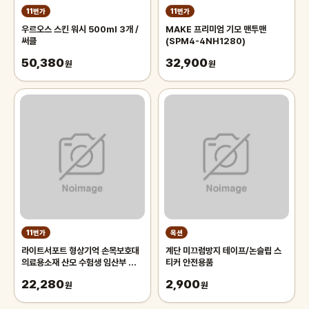
11번가
11번가
우르오스 스킨 워시 500ml 3개 /
MAKE 프리미엄 기모 맨투맨
써클
(SPM4-4NH1280)
50,380
32,900
원
원
11번가
옥션
라이트서포트 형상기억 손목보호대
계단 미끄럼방지 테이프/논슬립 스
의료용소재 산모 수험생 임산부 육아
티커 안전용품
재활 보조 TFCC 반깁스
22,280
2,900
원
원