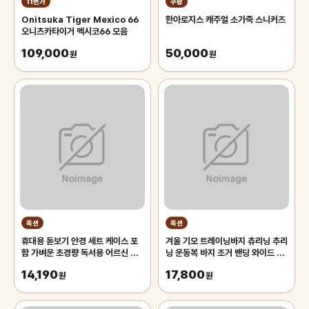
11번가
쿠팡
Onitsuka Tiger Mexico 66
한아로지스 캐주얼 소가죽 스니커즈
오니츠카타이거 멕시코66 모음
109,000
50,000
원
원
옥션
옥션
휴대용 돋보기 안경 세트 케이스 포
겨울 기모 트레이닝바지 츄리닝 추리
함 가벼운 초경량 독서용 어르신 노
닝 운동복 바지 조거 밴딩 와이드 팬
인 노안 50대 확대경 60대 70대
츠 남자 남성
14,190
17,800
남성
원
원