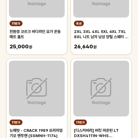
11번가
옥션
친환경 코르크 바디라인 요가 운동
2XL 3XL 4XL 5XL 6XL 7XL
매트 홈트
8XL 니트 남자 남성 양털 스웨터 순
수 색상 두꺼운 하프 하이 칼라 빅 사
25,000
26,640
원
이즈 4xl
원
11번가
11번가
뉴해빗 - CRACK 1989 프리미엄
[디스커버리] 버킷 마운틴 LT
기모 맨투맨 (SSMNH-1174)
DXSH4111N-WHS