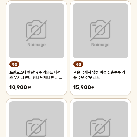
옥션
옥션
프린트스타 반팔14수 라운드 티셔
겨울 극세사 남성 여성 신혼부부 커
츠 무지티 면티 흰티 단체티 반티 아
플 수면 잠옷 세트
동 기본티 빅사이즈 반팔티 흰티셔츠
10,900
15,900
원
원