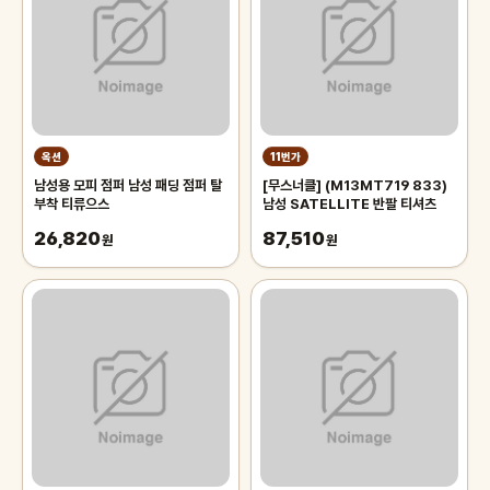
옥션
11번가
남성용 모피 점퍼 남성 패딩 점퍼 탈
[무스너클] (M13MT719 833)
부착 티류으스
남성 SATELLITE 반팔 티셔츠
26,820
87,510
원
원