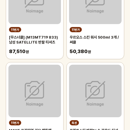
11번가
11번가
[무스너클] (M13MT719 833)
우르오스 스킨 워시 500ml 3개 /
남성 SATELLITE 반팔 티셔츠
써클
87,510
50,380
원
원
11번가
옥션