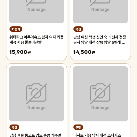
11번가
옥션
워터파크 아쿠아슈즈 남자 여자 커플
남성 여성 학생 성인 숙녀 신사 정장
계곡 서핑 물놀이신발
골지 양말 패션 장목 양말 5켤레 세
트
15,900
14,500
원
원
옥션
쿠팡
남성 겨울 롱코트 양모 혼방 캐주얼
디사트 커닝 남자 패션 스니커즈