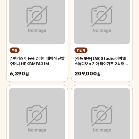
쿠팡
11번가
슈펜키즈 아동용 슈베어 베이직 신발
[정품 보증] IAB Studio 아이앱
주머니 HPKBMFA31M
스튜디오 x 기아 타이거즈 24 어센
틱 어웨이 유니폼 블랙 논 마킹 버전
6,390
209,000
원
원