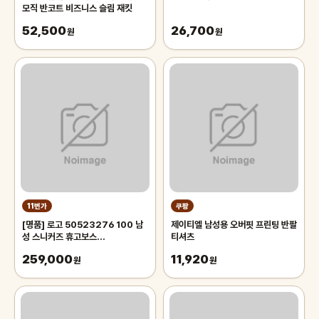
모직 반코트 비즈니스 슬림 재킷
52,500
26,700
원
원
11번가
쿠팡
[명품] 로고 50523276 100 남
제이티엘 남성용 오버핏 프린팅 반팔
성 스니커즈 휴고보스
티셔츠
(50523276100)
259,000
11,920
원
원