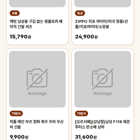
쿠팡
옥션
캐럿 남성용 구김 없는 링클프리 베
ZIPPO 지포 라이터/미국 정품/선
이직 긴팔 셔츠
물/지포라이타/소장용
15,790
24,900
원
원
11번가
11번가
미들 레인 부츠 장화 폭우 우비 우산
[오르시떼](강남점)남성 F118 레몬
비 신발
루터스 반소매 상하
9,900
31,600
원
원