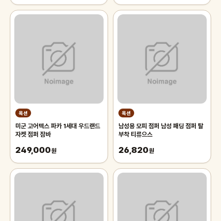
옥션
옥션
미군 고어텍스 파카 1세대 우드랜드
남성용 모피 점퍼 남성 패딩 점퍼 탈
자켓 점퍼 잠바
부착 티류으스
249,000
26,820
원
원