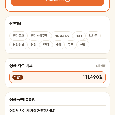
연관검색
탠디옴므
탠디남성구두
H0024V
161
브라운
남성신발
본점
탠디
남성
구두
신발
상품 가격 비교
1개 상품
111,490원
11번가
상품 구매 Q&A
어디서 사는 게 가장 저렴한가요?