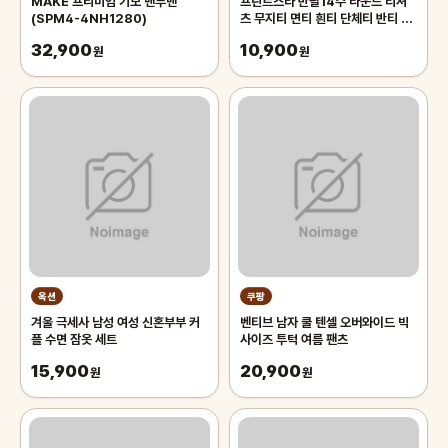
MAKE 프리미엄 기모 맨투맨
프린트스타 반팔14수 라운드 티셔
(SPM4-4NH1280)
츠 무지티 면티 흰티 단체티 반티 아
동 기본티 빅사이즈 반팔티 흰티셔츠
32,900
10,900
원
원
옥션
쿠팡
겨울 극세사 남성 여성 신혼부부 커
벤티브 남자 쿨 텐셀 오버와이드 빅
플 수면 잠옷 세트
사이즈 투턱 여름 팬츠
15,900
20,900
원
원