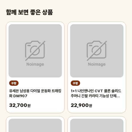
함께 보면 좋은 상품
쿠팡
쿠팡
유세븐 남성용 다이얼 운동화 트래킹
1+1 나인앤나인 CVT 쿨론 솔리드
화 DM907
주머니 긴팔 카라티 기능성 단체복
작업복 티셔츠
32,700
22,900
원
원