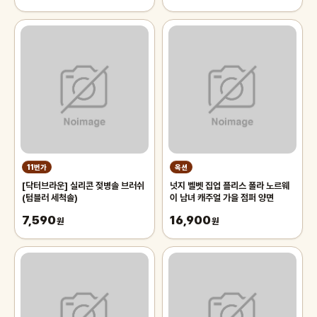
11번가
옥션
[닥터브라운] 실리콘 젖병솔 브러쉬
넛지 벨벳 집업 플리스 폴라 노르웨
(텀블러 세척솔)
이 남녀 캐주얼 가을 점퍼 양면
7,590
16,900
원
원