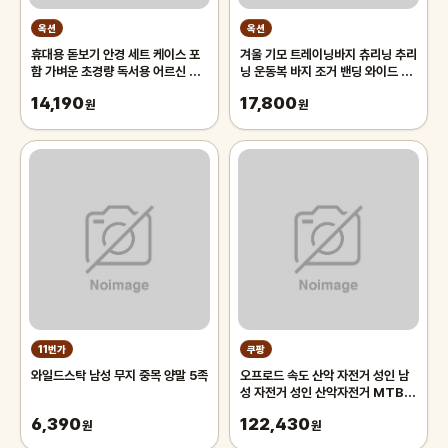
옥션
옥션
휴대용 돋보기 안경 세트 케이스 포
겨울 기모 트레이닝바지 츄리닝 추리
함 가벼운 초경량 독서용 어르신 노
닝 운동복 바지 조거 밴딩 와이드 팬
인 노안 50대 확대경 60대 70대
츠 남자 남성
14,190
17,800
남성
원
원
11번가
쿠팡
와일드스탁 남성 무지 중목 양말 5족
오프로드 속도 산악 자전거 성인 남
성 자전거 성인 산악자전거 MTB,
블랙 26인치 21단, 1개
6,390
122,430
원
원