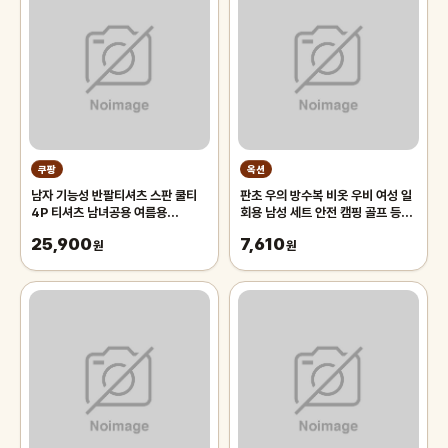
쿠팡
옥션
남자 기능성 반팔티셔츠 스판 쿨티
판초 우의 방수복 비옷 우비 여성 일
4P 티셔츠 남녀공용 여름용
회용 남성 세트 안전 캠핑 골프 등산
tanlz-119
낚시
25,900
7,610
원
원