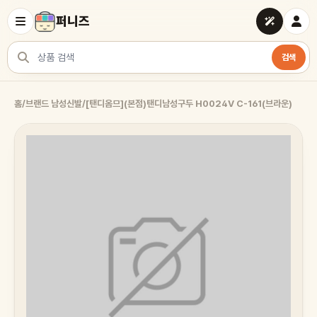
퍼니즈
검색
상품 검색
홈
/
브랜드 남성신발
/
[탠디옴므](본점)탠디남성구두 H0024V C-161(브라운)