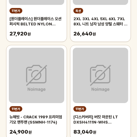
11번가
옥션
[원더플레이스] 원더플레이스 오션
2XL 3XL 4XL 5XL 6XL 7XL
퍼시픽 BELTED NYLON
8XL 니트 남자 남성 양털 스웨터 순
SHORTS
수 색상 두꺼운 하프 하이 칼라 빅 사
27,920
26,640
(WOPC6TDHPZ02)
원
이즈 4xl
원
11번가
11번가
뉴해빗 - CRACK 1989 프리미엄
[디스커버리] 버킷 마운틴 LT
기모 맨투맨 (SSMNH-1174)
DXSH4111N-WHS
FLDCEA1U05
24,900
83,040
원
원