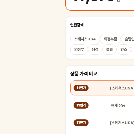
연관검색
스케쳐스USA
의정부점
슬립
의정부
남성
슬립
인스
상품 가격 비교
11번가
현재 상품
11번가
11번가