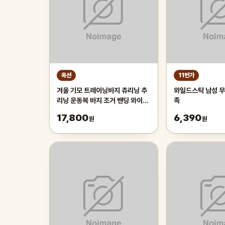
옥션
11번가
겨울 기모 트레이닝바지 츄리닝 추
와일드스탁 남성 무
리닝 운동복 바지 조거 밴딩 와이드
족
팬츠 남자 남성
17,800
6,390
원
원