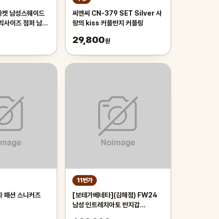
자켓 남성스웨이드
씨엔씨 CN-379 SET Silver 사
 빅사이즈 점퍼 남자
랑의 kiss 커플반지 커플링
29,800
원
11번가
자 패션 스니커즈
[보테가베네타](김해점) FW24
남성 인트레치아토 반지갑
222338 V47W1 2015