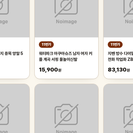
11번가
11번가
지 중목 양말 5
워터파크 아쿠아슈즈 남자 여자 커
지벤 방수 다이
플 계곡 서핑 물놀이신발
전화 작업화 ZB
15,900
83,130
원
원