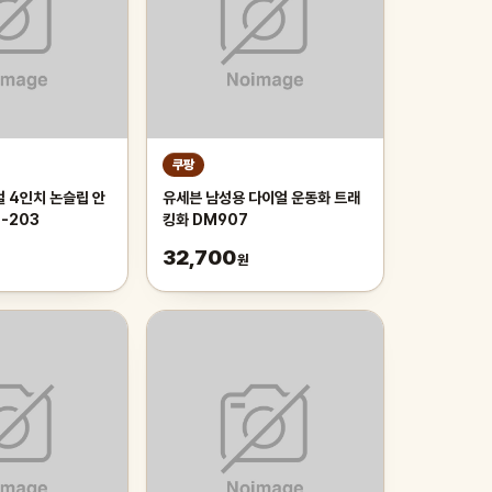
쿠팡
얼 4인치 논슬립 안
유세븐 남성용 다이얼 운동화 트래
-203
킹화 DM907
32,700
원