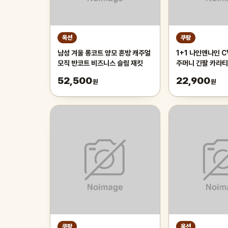
옥션
쿠팡
남성 겨울 롱코트 양모 혼방 캐주얼
1+1 나인앤나인 C
모직 반코트 비즈니스 슬림 재킷
주머니 긴팔 카라티
작업복 티셔츠
52,500
22,900
원
원
쿠팡
옥션