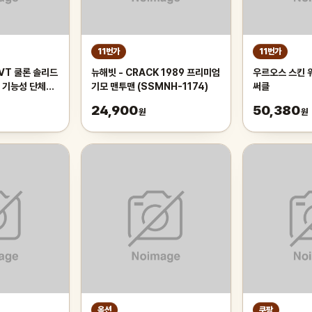
11번가
11번가
VT 쿨론 솔리드
뉴해빗 - CRACK 1989 프리미엄
우르오스 스킨 워
 기능성 단체복
기모 맨투맨 (SSMNH-1174)
써클
24,900
50,380
원
원
옥션
쿠팡