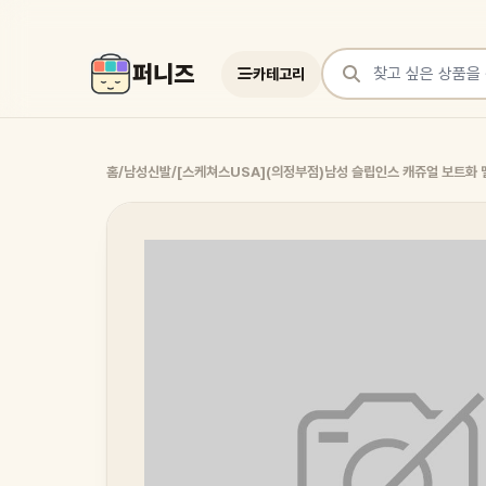
퍼니즈
카테고리
상품 검색
홈
/
남성신발
/
[스케쳐스USA](의정부점)남성 슬립인스 캐쥬얼 보트화 멜