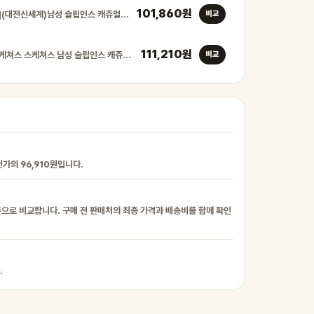
101,860원
[스케쳐스USA](대전신세계)남성 슬립인스 캐쥬얼 보트화 멜…
비교
111,210원
[롯데백화점]스케쳐스 스케쳐스 남성 슬립인스 캐쥬얼 보트화 …
비교
번가의 96,910원입니다.
준으로 비교합니다. 구매 전 판매처의 최종 가격과 배송비를 함께 확인
.