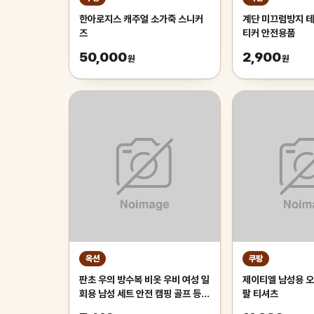
한아로지스 캐주얼 소가죽 스니커
계단 미끄럼방지 테
즈
티커 안전용품
50,000
2,900
원
원
옥션
쿠팡
판초 우의 방수복 비옷 우비 여성 일
제이티엘 남성용 오
회용 남성 세트 안전 캠핑 골프 등산
팔 티셔츠
낚시