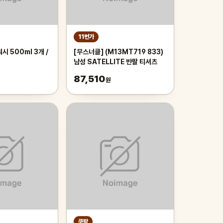
11번가
시 500ml 3개 /
[무스너클] (M13MT719 833)
남성 SATELLITE 반팔 티셔츠
87,510
원
쿠팡