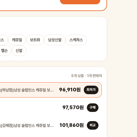
인스
캐쥬얼
보트화
남성신발
스케쳐스
멜슨
신발
5개 상품 · 1개 판매처
96,910원
[스케쳐스USA](하남점)남성 슬립인스 캐쥬얼 보트화 멜슨 …
최저가
97,570원
구매
101,860원
[스케쳐스USA](김해점)남성 슬립인스 캐쥬얼 보트화 멜슨 …
비교