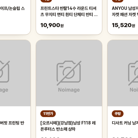
이프/논슬립 스
프린트스타 반팔14수 라운드 티셔
ANYOU 남성
츠 무지티 면티 흰티 단체티 반티 아
자켓 패션 자켓
동 기본티 빅사이즈 반팔티 흰티셔
자켓
10,900
15,520
원
원
츠
11번가
쿠팡
버핏 프린팅 반
[오르시떼](강남점)남성 F118 레
디사트 커닝 남
몬루터스 반소매 상하