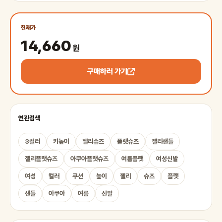
현재가
14,660
원
구매하러 가기
연관검색
3컬러
키높이
젤리슈즈
플랫슈즈
젤리샌들
젤리플랫슈즈
아쿠아플랫슈즈
여름플랫
여성신발
여성
컬러
쿠션
높이
젤리
슈즈
플랫
샌들
아쿠아
여름
신발