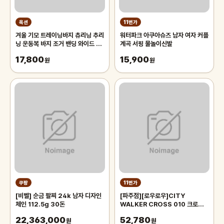
옥션
11번가
겨울 기모 트레이닝바지 츄리닝 추리
워터파크 아쿠아슈즈 남자 여자 커플
닝 운동복 바지 조거 밴딩 와이드 팬
계곡 서핑 물놀이신발
츠 남자 남성
17,800
15,900
원
원
쿠팡
11번가
[비벨] 순금 팔찌 24k 남자 디자인
[파주점][로우로우]CITY
체인 112.5g 30돈
WALKER CROSS 010 크로스
백 (RCR0103BKZF)
22,363,000
52,780
원
원