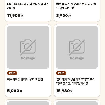
데이그림 데일리 이너 끈나시 레이스
여름 바캉스 신상 패션 반지 레이어
캐미솔
드 큐빅 세트 링
17,900
3,900
원
원
11번가
11번가
아쿠아마켓 열대어 구피 모음전
쌈지마켓/여성숄더토드백/크로스
백/여성가방/백팩/쌈지가방
5,000
15,980
원
원