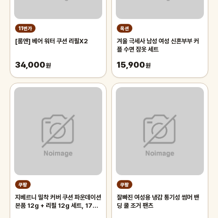
11번가
옥션
[롬앤] 베어 워터 쿠션 리필X2
겨울 극세사 남성 여성 신혼부부 커
플 수면 잠옷 세트
34,000
15,900
원
원
쿠팡
쿠팡
지베르니 밀착 커버 쿠션 파운데이션
잘빠진 여성용 냉감 통기성 썸머 밴
본품 12g + 리필 12g 세트, 17C
딩 쿨 조거 팬츠
포슬린, 1개