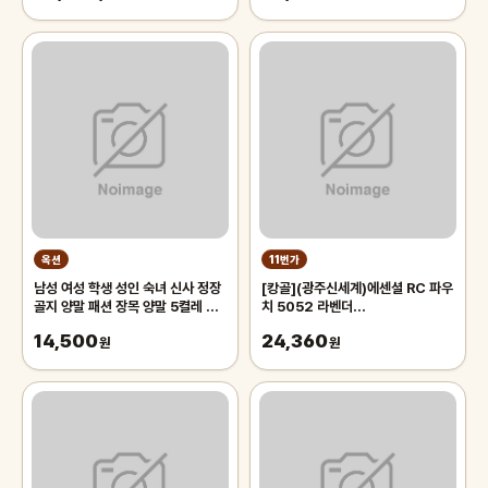
옥션
11번가
남성 여성 학생 성인 숙녀 신사 정장
[캉골](광주신세계)에센셜 RC 파우
골지 양말 패션 장목 양말 5켤레 세
치 5052 라벤더
트
(KREBPB50520)
14,500
24,360
원
원