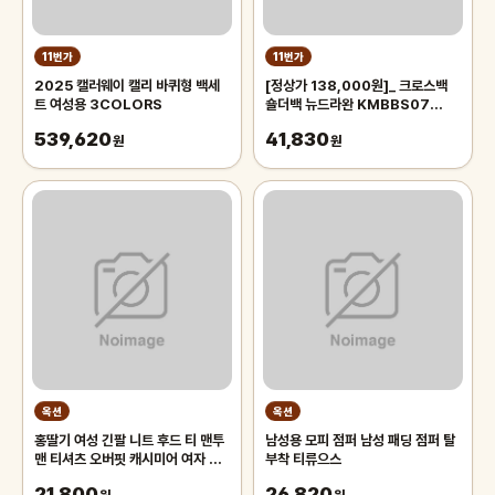
11번가
11번가
2025 캘러웨이 캘리 바퀴형 백세
[정상가 138,000원]_ 크로스백
트 여성용 3COLORS
숄더백 뉴드라완 KMBBS07
STFB
539,620
41,830
원
원
옥션
옥션
홍딸기 여성 긴팔 니트 후드 티 맨투
남성용 모피 점퍼 남성 패딩 점퍼 탈
맨 티셔츠 오버핏 캐시미어 여자 봄
부착 티류으스
가을 겨울 후드티셔츠
21,800
26,820