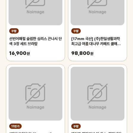
쿠팡
쿠팡
선빈어패럴 슬림한 심리스 끈나시 단
[17mm 국산] (주)한일생활과학
색 3장 세트 브라탑
최고급 여름 대나무 카페트 쿨매트
왕골 돗자리 대자리 매트 러그, 거실
16,900
98,800
원
침대 장판 자리_두꺼운 폭신한 튼튼
원
한 시원한 냉감매트, 그린
11번가
쿠팡