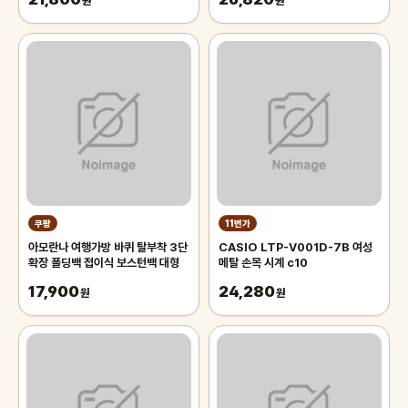
원
원
쿠팡
11번가
아모란나 여행가방 바퀴 탈부착 3단
CASIO LTP-V001D-7B 여성
확장 폴딩백 접이식 보스턴백 대형
메탈 손목 시계 c10
17,900
24,280
원
원