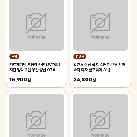
쿠팡
11번가
카르페디엠 초경량 카본 UV자외선
알칸스 여성 골프 스커트 큐롯 치마
차단 암막 3단 우산 양산 078
바지 여자 골프웨어 31종
15,900
34,800
원
원