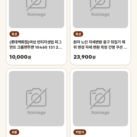
옥션
옥션
(롯데백화점)여성 빈티지셋업 피그
환자 노인 자세변환 용구 뒤집기 체
먼트 크롭맨투맨 10460 131 256
위 변경 자세 변환 욕창 간병 쿠션 전
12
문의료기기 판매업체고정벨트무료
10,000
23,900
원
원
쿠팡
11번가