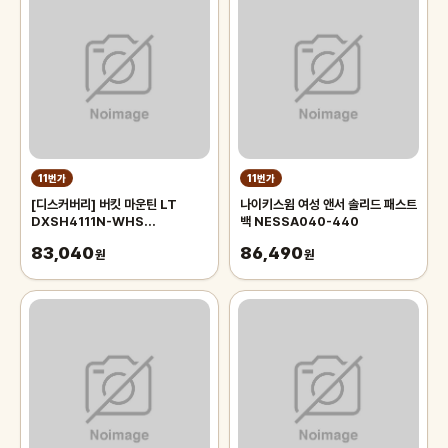
11번가
11번가
[디스커버리] 버킷 마운틴 LT
나이키스윔 여성 앤서 솔리드 패스트
DXSH4111N-WHS
백 NESSA040-440
FLDCEA1U05
83,040
86,490
원
원