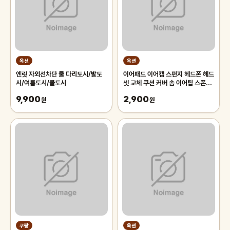
옥션
옥션
엔릿 자외선차단 쿨 다리토시/발토
이어패드 이어캡 스펀지 헤드폰 헤드
시/여름토시/쿨토시
셋 교체 쿠션 커버 솜 이어팁 스폰지
헤드셋이어패드 셀프 교체
9,900
2,900
원
원
쿠팡
옥션