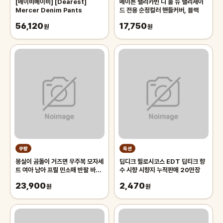
[메이비베이비] [Dearest]
메이튼 팰리카빈 디 올 뉴 팰리세이
Mercer Denim Pants
드 전용 순정컬러 핸들커버, 블랙
56,120
17,750
원
원
쿠팡
옥션
몽실이 곰돌이 거즈면 우주복 모자세
딥디크 필로시코스 EDT 딥티크 향
트 여아 남아 프릴 민소매 반팔 바디
수 시향 시향지 누적판매 20만장
슈트 벙거지 세트 아기 여름 외출복
23,900
2,470
원
원