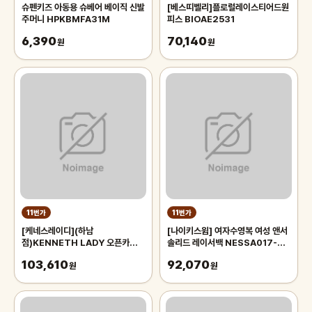
슈펜키즈 아동용 슈베어 베이직 신발
[베스띠벨리]플로럴레이스티어드원
주머니 HPKBMFA31M
피스 BIOAE2531
6,390
70,140
원
원
11번가
11번가
[케네스레이디](하남
[나이키스윔] 여자수영복 여성 앤서
점)KENNETH LADY 오픈카라
솔리드 레이서백 NESSA017-
뷔스티에 원피스(EWOPOI0800
631
103,610
92,070
)
원
원