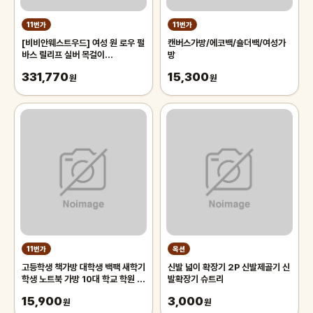
11번가
11번가
[비비안웨스트우드] 여성 원 로우 펄
캔버스가방/에코백/숄더백/여성가
바스 릴리프 실버 목걸이
방
63010106 P104
331,770
15,300
원
원
11번가
옥션
고등학생 책가방 대학생 백팩 새학기
신발 넓이 확장기 2P 신발제골기 신
학생 노트북 가방 10대 학교 학원 여
발확장기 슈트리
행 가방
15,900
3,000
원
원