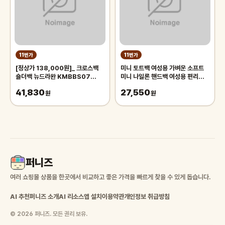
11번가
11번가
[정상가 138,000원]_ 크로스백
미니 토트백 여성용 가벼운 소프트
숄더백 뉴드라완 KMBBS07
미니 나일론 핸드백 여성용 편리한
STFB
토트백 트렌디한 토트백 토트백 토트
41,830
27,550
원
백
원
퍼니즈
여러 쇼핑몰 상품을 한곳에서 비교하고 좋은 가격을 빠르게 찾을 수 있게 돕습니다.
AI 추천
퍼니즈 소개
AI 리소스
앱 설치
이용약관
개인정보 취급방침
© 2026 퍼니즈. 모든 권리 보유.