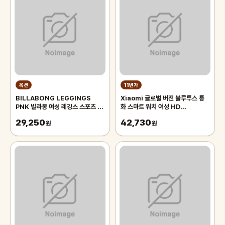
옥션
11번가
BILLABONG LEGGINGS
Xiaomi 글로벌 버전 블루투스 통
PNK 빌라봉 여성 레깅스 스포츠 수
화 스마트 워치 여성 HD
영 워터파크 비치웨어 운동
AMOLED 디스플레이 심박수
29,250
42,730
AJ013-400)
원
100 스포츠 방수 스마트
원