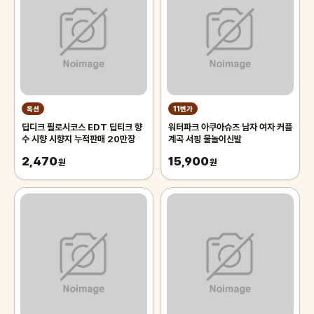
옥션
11번가
딥디크 필로시코스 EDT 딥티크 향
워터파크 아쿠아슈즈 남자 여자 커플
수 시향 시향지 누적판매 20만장
계곡 서핑 물놀이신발
2,470
15,900
원
원