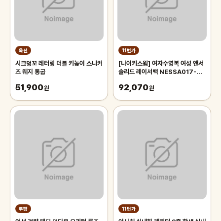
옥션
11번가
시크덩꼬 레터링 더블 키높이 스니커
[나이키스윔] 여자수영복 여성 앤서
즈 웨지 통굽
솔리드 레이서백 NESSA017-
631
51,900
92,070
원
원
쿠팡
11번가