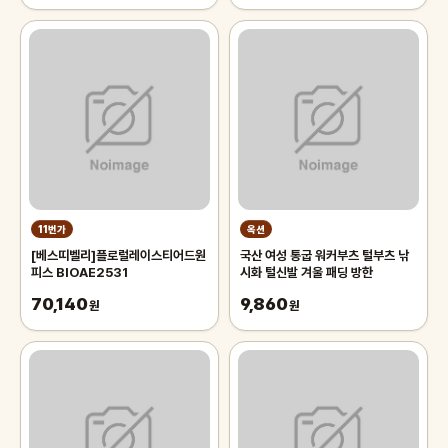
11번가
옥션
[베스띠벨리]플로럴레이스티어드원
국산 여성 통굽 워커부츠 털부츠 낚
피스 BIOAE2531
시화 털신발 겨울 패딩 방한
70,140
9,860
원
원