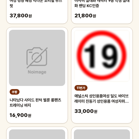
여성 경량 패딩 덕다운 오리털 루즈
아사히 실내화 캐릭터 9종 학생 실내
핏
화 밴딩 KC인증
37,800
21,800
원
원
11번가
쿠팡
애널스틱 성인용품여성 딜도 바이브
나타났다 사이드 핀턱 벌룬 롱팬츠
레이터 진동기 성인용품 여성자위기
트레이닝 바지
구 애널 lv82-1165
33,000
원
16,900
원