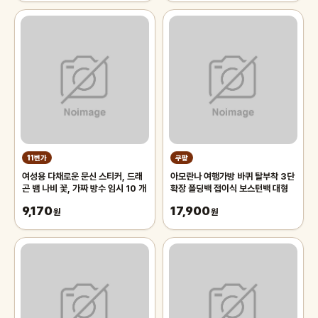
11번가
쿠팡
여성용 다채로운 문신 스티커, 드래
아모란나 여행가방 바퀴 탈부착 3단
곤 뱀 나비 꽃, 가짜 방수 임시 10 개
확장 폴딩백 접이식 보스턴백 대형
9,170
17,900
원
원