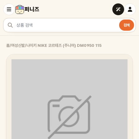
퍼니즈
검색
상품 검색
홈
/
여성신발
/
나이키 NIKE 코르테즈 (주니어) DM0950 115