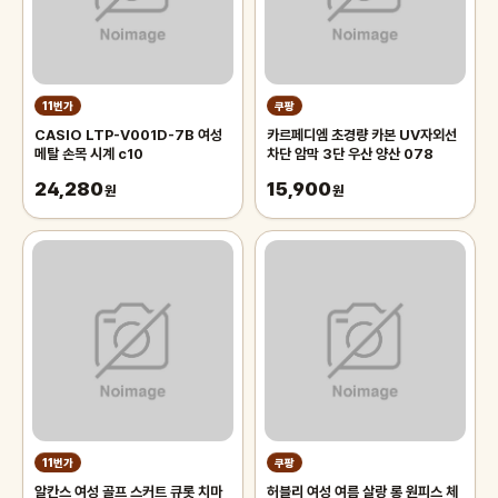
11번가
쿠팡
CASIO LTP-V001D-7B 여성
카르페디엠 초경량 카본 UV자외선
메탈 손목 시계 c10
차단 암막 3단 우산 양산 078
24,280
15,900
원
원
11번가
쿠팡
알칸스 여성 골프 스커트 큐롯 치마
허블리 여성 여름 살랑 롱 원피스 체