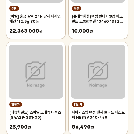
쿠팡
옥션
[비벨] 순금 팔찌 24k 남자 디자인
(롯데백화점)여성 빈티지셋업 피그
체인 112.5g 30돈
먼트 크롭맨투맨 10460 131 256
12
22,363,000
10,000
원
원
11번가
11번가
[래핑차일드] 스마일 그래픽 티셔츠
나이키스윔 여성 앤서 솔리드 패스트
(84A29-331-30)
백 NESSA040-440
25,900
86,490
원
원