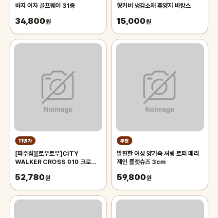
바지 여자 골프웨어 31종
형커버 냉감소재 휴양지 바캉스
34,800
15,000
원
원
11번가
쿠팡
[파주점][로우로우]CITY
발편한 여성 양가죽 셔링 로퍼 메리
WALKER CROSS 010 크로스
제인 플랫슈즈 3cm
백 (RCR0103BKZF)
52,780
59,800
원
원