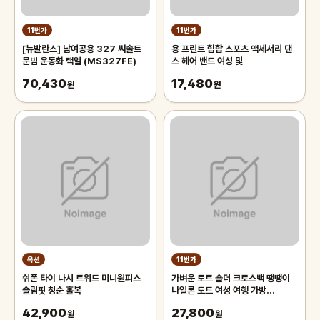
11번가
11번가
[뉴발란스] 남여공용 327 씨솔트
용 프린트 힙합 스포츠 액세서리 댄
문빔 운동화 택일 (MS327FE)
스 헤어 밴드 여성 및
70,430
17,480
원
원
옥션
11번가
쉬폰 타이 나시 트위드 미니원피스
가벼운 토트 숄더 크로스백 땡땡이
슬림핏 청순 홀복
나일론 도트 여성 여행 가방
P12584
42,900
27,800
원
원