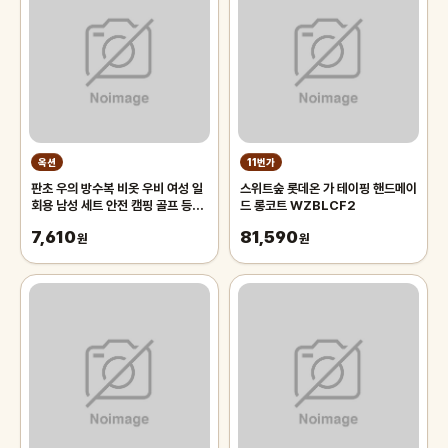
옥션
11번가
판초 우의 방수복 비옷 우비 여성 일
스위트숲 롯데온 가 테이핑 핸드메이
회용 남성 세트 안전 캠핑 골프 등산
드 롱코트 WZBLCF2
낚시
7,610
81,590
원
원