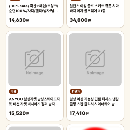
(30%sale) 국산 5매입/트렁크/
알칸스 여성 골프 스커트 큐롯 치마
순면100%/사각/팬티/남자/남성/
바지 여자 골프웨어 31종
모시/인견/쿨/면/세트/빅사이즈/속
14,630
34,800
옷
원
원
쿠팡
11번가
ANYOU 남성자켓 남성스웨이드자
남성 여성 기능성 긴팔 티셔츠 냉감
켓 패션 자켓 빅사이즈 점퍼 남자자
쿨링 스판 쿨티셔츠 이너웨어 남자
켓
여자 골프 등산 운동 헬스 빅사이즈
15,520
17,410
원
원