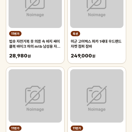
11번가
옥션
빕숏 자전거복 옷 의류 속 바지 싸이
미군 고어텍스 파카 1세대 우드랜드
클복 바이크 하의 mtb 남성용 자전
자켓 점퍼 잠바
거 턱받이 바지, 아웃도어 웨어,
28,980
249,000
MTB
원
원
11번가
11번가