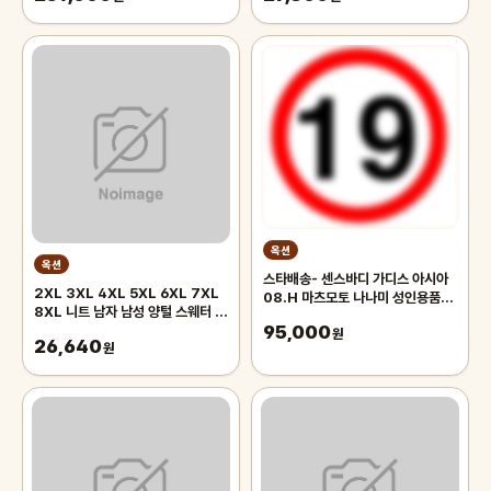
옥션
옥션
스타배송- 센스바디 가디스 아시아
2XL 3XL 4XL 5XL 6XL 7XL
08.H 마츠모토 나나미 성인용품
8XL 니트 남자 남성 양털 스웨터 순
AV배우 자위 주말배송 가능
95,000
수 색상 두꺼운 하프 하이 칼라 빅 사
원
26,640
이즈 4xl
원