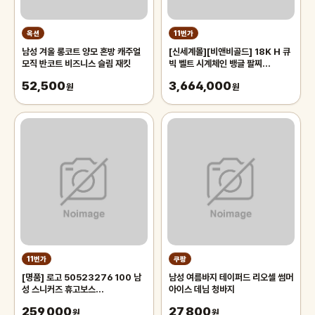
옥션
11번가
남성 겨울 롱코트 양모 혼방 캐주얼
[신세계몰][비앤비골드] 18K H 큐
모직 반코트 비즈니스 슬림 재킷
빅 벨트 시계체인 뱅글 팔찌
GTB36237
52,500
3,664,000
원
원
11번가
쿠팡
[명품] 로고 50523276 100 남
남성 여름바지 테이퍼드 리오셀 썸머
성 스니커즈 휴고보스
아이스 데님 청바지
(50523276100)
259,000
27,800
원
원