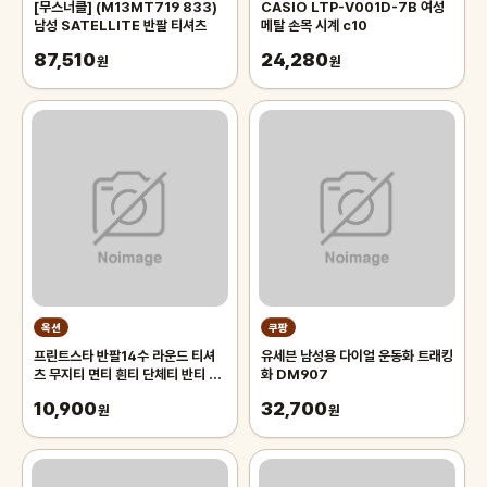
[무스너클] (M13MT719 833)
CASIO LTP-V001D-7B 여성
남성 SATELLITE 반팔 티셔츠
메탈 손목 시계 c10
87,510
24,280
원
원
옥션
쿠팡
프린트스타 반팔14수 라운드 티셔
유세븐 남성용 다이얼 운동화 트래킹
츠 무지티 면티 흰티 단체티 반티 아
화 DM907
동 기본티 빅사이즈 반팔티 흰티셔츠
10,900
32,700
원
원