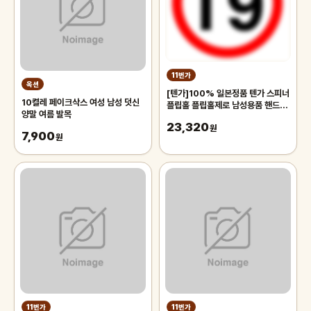
11번가
옥션
[텐가]100% 일본정품 텐가 스피너
10켤레 페이크삭스 여성 남성 덧신
플립홀 플립홀제로 남성용품 핸드잡
양말 여름 발목
오나홀 명기
23,320
원
7,900
원
11번가
11번가