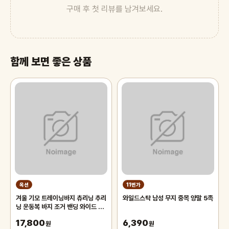
구매 후 첫 리뷰를 남겨보세요.
함께 보면 좋은 상품
옥션
11번가
겨울 기모 트레이닝바지 츄리닝 추리
와일드스탁 남성 무지 중목 양말 5족
닝 운동복 바지 조거 밴딩 와이드 팬
츠 남자 남성
17,800
6,390
원
원