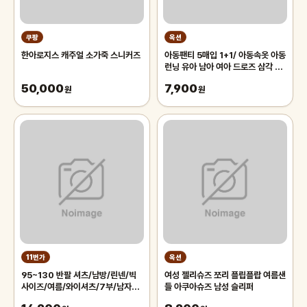
쿠팡
옥션
한아로지스 캐주얼 소가죽 스니커즈
아동팬티 5매입 1+1/ 아동속옷 아동
런닝 유아 남아 여아 드로즈 삼각 사
각 팬티 초등학생
50,000
7,900
원
원
11번가
옥션
95~130 반팔 셔츠/남방/린넨/빅
여성 젤리슈즈 쪼리 플립플랍 여름샌
사이즈/여름/와이셔츠/7부/남자/남
들 아쿠아슈즈 남성 슬리퍼
성/하와이안/체크/스트라이프