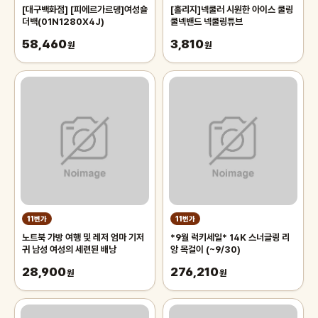
[대구백화점] [피에르가르뎅]여성숄
[홀리지]넥쿨러 시원한 아이스 쿨링
더백(01N1280X4J)
쿨넥밴드 넥쿨링튜브
58,460
3,810
원
원
11번가
11번가
노트북 가방 여행 및 레저 엄마 기저
*9월 럭키세일* 14K 스너글링 리
귀 남성 여성의 세련된 배낭
앙 목걸이 (~9/30)
28,900
276,210
원
원