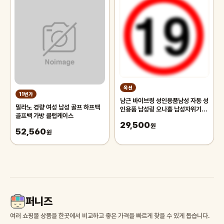
옥션
11번가
남근 바이브링 성인용품남성 자동 성
밀라노 경량 여성 남성 골프 하프백
인용품 남성링 오나홀 남성자위기구
골프백 가방 클럽케이스
콕링 성인용품여성 lv82-1154
29,500
원
52,560
원
퍼니즈
여러 쇼핑몰 상품을 한곳에서 비교하고 좋은 가격을 빠르게 찾을 수 있게 돕습니다.