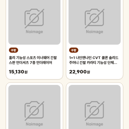
쿠팡
쿠팡
홀리 기능성 스포츠 이너웨어 긴팔
1+1 나인앤나인 CVT 쿨론 솔리드
스판 언더셔츠 7종 언더레이어
주머니 긴팔 카라티 기능성 단체복
작업복 티셔츠
15,130
22,900
원
원