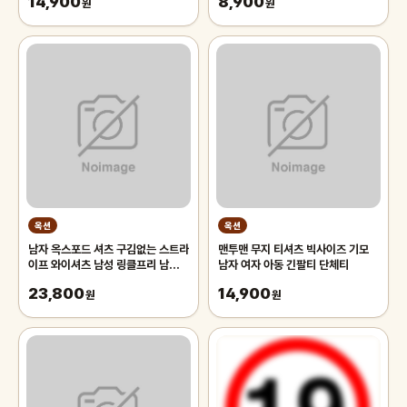
14,900
8,900
원
원
옥션
옥션
남자 옥스포드 셔츠 구김없는 스트라
맨투맨 무지 티셔츠 빅사이즈 기모
이프 와이셔츠 남성 링클프리 남방
남자 여자 아동 긴팔티 단체티
출근룩 정장셔츠 빅사이즈
23,800
14,900
95~130
원
원