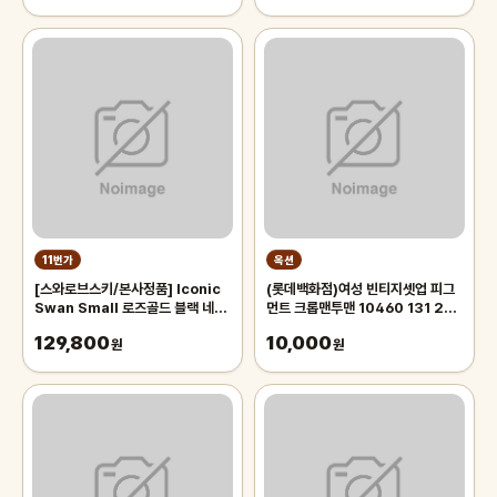
11번가
옥션
[스와로브스키/본사정품] Iconic
(롯데백화점)여성 빈티지셋업 피그
Swan Small 로즈골드 블랙 네크
먼트 크롭맨투맨 10460 131 256
리스 5204133
12
129,800
10,000
원
원