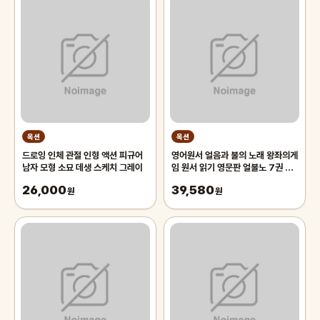
옥션
옥션
드로잉 인체 관절 인형 액션 피규어
영어원서 얼음과 불의 노래 왕좌의게
남자 모형 소묘 데생 스케치 그레이
임 원서 읽기 영문판 얼불노 7권 A
Song of Ice and Fire-영문원
26,000
39,580
원
서
원