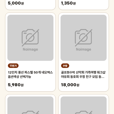
5,000
1,350
원
원
11번가
쿠팡
12인치 풍선 파스텔 50개 네오텍스
골프현수막 산악회 가족여행 워크샵
옵션색상 선택가능
야유회 동호회 우정 친구 모임 동창
등산 모임 체육대회
5,980
18,000
원
원