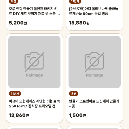
옥션
11번가
모루 인형 만들기 올인원 패키지 키
[얀스토어]아디 올리브나무 줄바늘
트 DIY 세트 꾸미기 재료 옷 소품 키
뜨개바늘 80cm 독일 명품
링 눈 고리
5,200
15,880
원
원
11번가
옥션
피규어 모형케이스 계단형 (대) 블랙
만들기 스트링아트 드림캐쳐 만들기
25x16x17 장식장 프라모델 건담
- 꽃
원피스 블리츠 나루토
12,860
1,500
원
원