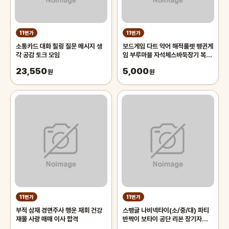
11번가
11번가
소통카드 대화 힐링 질문 메시지 생
보드게임 다트 악어 해적룰렛 펭귄게
각 공감 토크 모임
임 부루마블 자석체스바둑장기 복불
복 선물 캠핑
23,550
5,000
원
원
11번가
11번가
부적 삼재 경면주사 행운 재회 건강
스팽글 나비넥타이(소/중/대) 파티
재물 사랑 매매 이사 합격
반짝이 보타이 공단 리본 장기자랑
넥타이