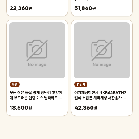
매 대량판매 신제품
기타액세사리 기타피크 기타용품 일
22,360
51,860
원
렉기타피크
원
옥션
11번가
웃는 작은 동물 봉제 장난감 고양이
아가페성경전서 NKR62EATH지
개 부드러운 인형 미스 딜라이트 장
갑식 소합본 개역개정 새찬송가 색인
식 어린이 생일 선물
네이비 예쁜성경책 기독교백화점
18,500
42,360
원
원