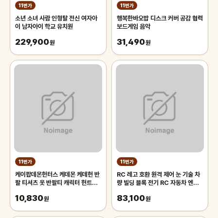
11번가
11번가
소년 소녀 사람 인형탈 전신 여자아
행복한바오밥 디스크 커버 공감 협력
이 남자아이 학교 유치원
보드게임 음악
229,900
31,490
원
원
11번가
11번가
케이팝데몬헌터스 케데몬 케데헌 반
RC 레고 호환 원격 제어 눈 기술 차
팔 티셔츠 옷 반팔티 캐릭터 헌트릭
량 빌딩 블록 전기 RC 자동차 엔지
스 호랑이 더피
니어링 크레인 모델 벽돌 어린이 장
10,830
83,100
원
난
원