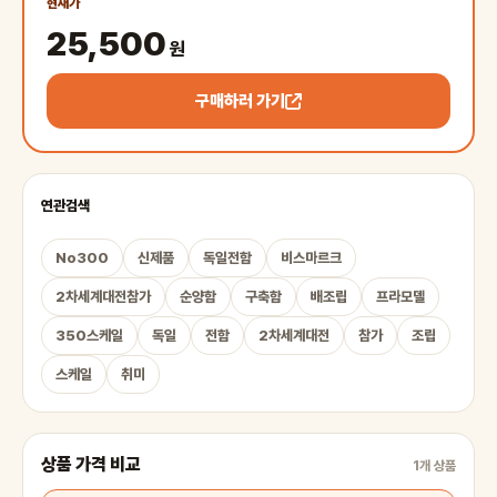
현재가
25,500
원
구매하러 가기
연관검색
No300
신제품
독일전함
비스마르크
2차세계대전참가
순양함
구축함
배조립
프라모델
350스케일
독일
전함
2차세계대전
참가
조립
스케일
취미
상품 가격 비교
1개 상품