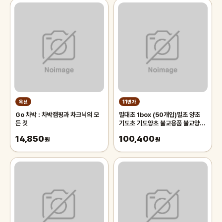
옥션
11번가
Go 차박 : 차박캠핑과 차크닉의 모
밀대초 1box (50개입)밀초 양초
든 것
기도초 기도양초 불교용품 불교양초
법당초 무속용품
14,850
100,400
원
원