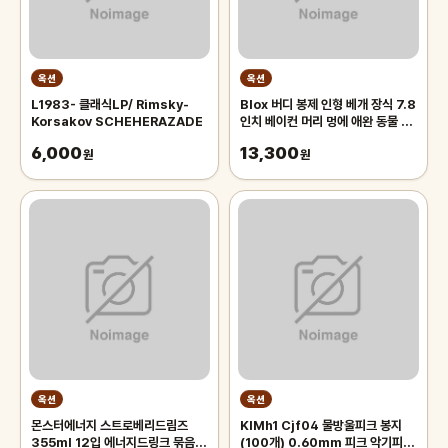
옥션
옥션
L1983- 클래식LP/ Rimsky-
Blox 버디 봉제 인형 베개 장식 7.8
Korsakov SCHEHERAZADE
인치 베이컨 머리 멍에 애완 동물 장
난감
6,000
13,300
원
원
옥션
옥션
몬스터에너지 스트로베리드림즈
KlMh1 Cjf04 물방울피크 봉지
355ml 12입 에너지드링크 묶음판
(100개) 0.60mm 피크 악기피크