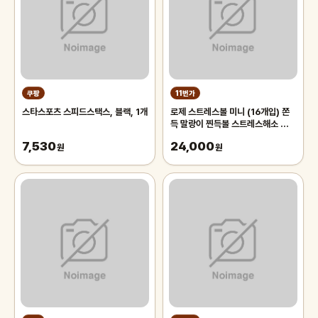
쿠팡
11번가
스타스포츠 스피드스택스, 블랙, 1개
로제 스트레스볼 미니 (16개입) 쫀
득 말랑이 찐득볼 스트레스해소 왓츠
인마이백 모찌 스퀴시 주물럭 키덜트
7,530
24,000
원
장난감 촉감놀이
원