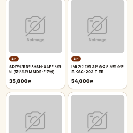
옥션
옥션
SD건담/BB전사/SN-04FF 사자
iMi 거미다리 3단 증설 키보드 스탠
비 (후쿠오카 MSIDE-F 한정)
드 KSC-202 TIER
35,800
54,000
원
원