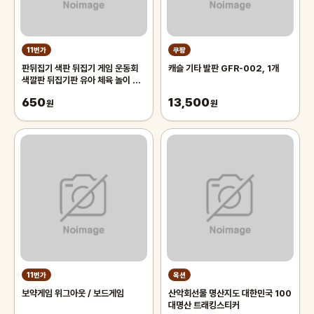
11번가
쿠팡
판뒤집기 색판 뒤집기 게임 운동회
캐슬 기타 발판 GFR-002, 1개
색깔판 뒤집기판 유아 체육 놀이 도
구 대회 워크샵 단체
650
13,500
원
원
11번가
옥션
보약게임 위그아웃 / 보드게임
산악회선물 명산지도 대한민국 100
대명산 트래킹스티커