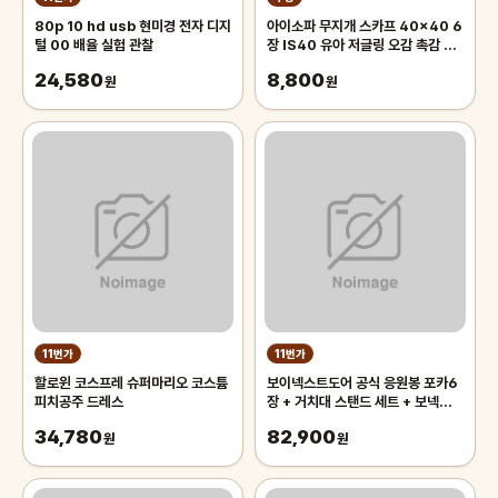
80p 10 hd usb 현미경 전자 디지
아이소파 무지개 스카프 40x40 6
털 00 배율 실험 관찰
장 IS40 유아 저글링 오감 촉감 놀
이 체육 교구
24,580
8,800
원
원
11번가
11번가
할로윈 코스프레 슈퍼마리오 코스튬
보이넥스트도어 공식 응원봉 포카6
피치공주 드레스
장 + 거치대 스탠드 세트 + 보넥도
사은품 키링
34,780
82,900
원
원