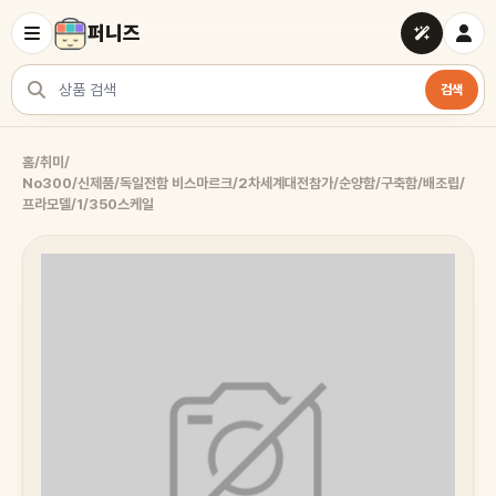
퍼니즈
검색
상품 검색
홈
/
취미
/
No300/신제품/독일전함 비스마르크/2차세계대전참가/순양함/구축함/배조립/
프라모델/1/350스케일