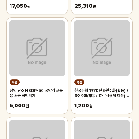
17,050
25,310
원
원
옥션
옥션
삼익 단소 NSDP-50 국악기 교육
한국은행 1970년 5원주화(황동) /
용 소금 국악악기
5주주화(황동) 1개 (사용제 미품)
한국은행 5원 / 5주 주화 (수집용)
5,000
1,200
원
원