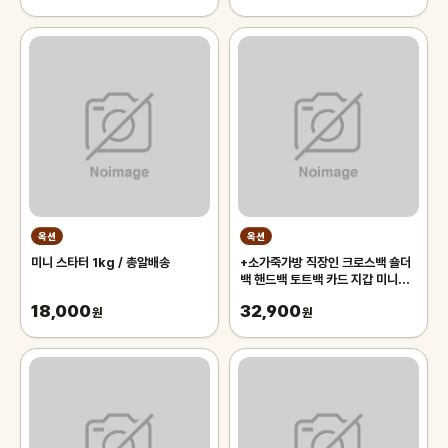
옥션
옥션
미니 스타터 1kg / 총알배송
+소가죽가방 직장인 크로스백 숄더
백 핸드백 토트백 카드 지갑 미니백
쇼퍼백 양가죽 여성 가방
18,000
32,900
원
원