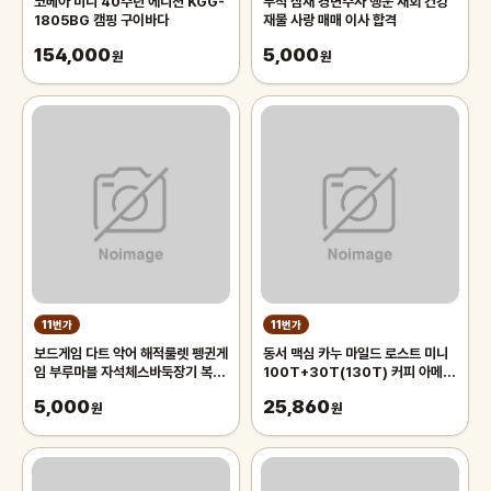
코베아 미니 40주년 에디션 KGG-
부적 삼재 경면주사 행운 재회 건강
1805BG 캠핑 구이바다
재물 사랑 매매 이사 합격
154,000
5,000
원
원
11번가
11번가
보드게임 다트 악어 해적룰렛 펭귄게
동서 맥심 카누 마일드 로스트 미니
임 부루마블 자석체스바둑장기 복불
100T+30T(130T) 커피 아메리
복 선물 캠핑
카노
5,000
25,860
원
원