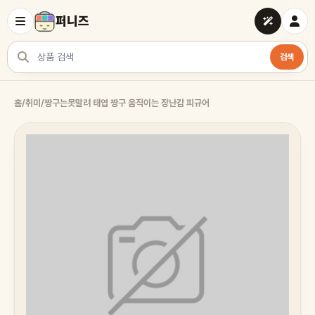
퍼니즈
검색
상품 검색
홈
/
취미
/
짱구는못말려 태엽 짱구 움직이는 장난감 피규어