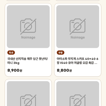
옥션
쿠팡
국내산 산지직송 제주 당근 못난이/
아이소파 무지개 스카프 40x40 6
미니 3kg
장 IS40 유아 저글링 오감 촉감 놀
이 체육 교구
8,900
8,800
원
원