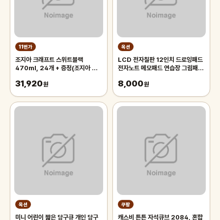
11번가
옥션
조지아 크래프트 스위트블랙
LCD 전자칠판 12인치 드로잉패드
470ml, 24개 + 증정(조지아 미
전자노트 메모패드 연습장 그림패
니백팩 키링, 주문시 100%증정)
드/썼다 지웠다
31,920
8,000
원
원
옥션
쿠팡
미니 어린이 짧은 당구큐 개인 당구
캐스비 튼튼 자석큐브 2084, 혼합