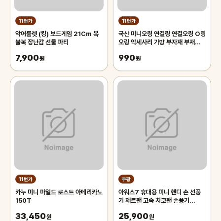
11번가
11번가
악어룰렛 (킹) 보드게임 21Cm 복
국산 미니오링 연결링 연결오링 O링
불복 장난감 선물 파티
오링 악세사리 가방 부자재 부재료
다용도 Oring
7,900
990
원
원
11번가
쿠팡
카누 미니 마일드 로스트 아메리카노
아워스7 휴대용 미니 핸디 손 선풍
150T
기 제트팬 고속 치코팬 손풍기
BLDC OFN1A1, 소다화이트
33,450
25,900
원
(OFN1A1SW)
원