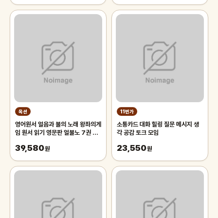
옥션
11번가
영어원서 얼음과 불의 노래 왕좌의게
소통카드 대화 힐링 질문 메시지 생
임 원서 읽기 영문판 얼불노 7권 A
각 공감 토크 모임
Song of Ice and Fire-영문원
39,580
23,550
서
원
원