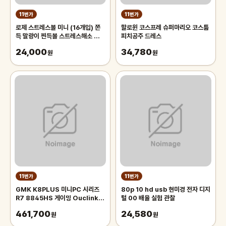
11번가
11번가
로제 스트레스볼 미니 (16개입) 쫀
할로윈 코스프레 슈퍼마리오 코스튬
득 말랑이 찐득볼 스트레스해소 왓츠
피치공주 드레스
인마이백 모찌 스퀴시 주물럭 키덜트
24,000
34,780
장난감 촉감놀이
원
원
11번가
11번가
GMK K8PLUS 미니PC 시리즈
80p 10 hd usb 현미경 전자 디지
R7 8845HS 게이밍 Ouclink
털 00 배율 실험 관찰
70W 고성능 미니PC 관부가세포
461,700
24,580
함
원
원