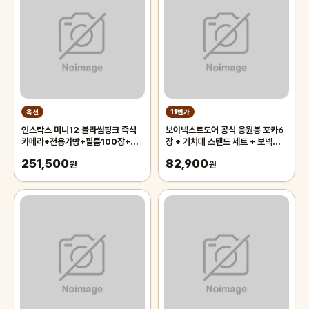
옥션
11번가
인스탁스 미니12 블라썸핑크 즉석
보이넥스트도어 공식 응원봉 포카6
카메라+전용가방+필름100장+파
장 + 거치대 스탠드 세트 + 보넥도
우치+뽀앵이인형키링
사은품 키링
251,500
82,900
원
원