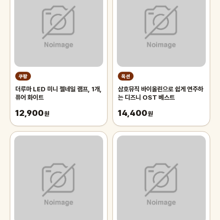
쿠팡
옥션
더루마 LED 미니 젤네일 램프, 1개,
삼호뮤직 바이올린으로 쉽게 연주하
퓨어 화이트
는 디즈니 OST 베스트
12,900
14,400
원
원