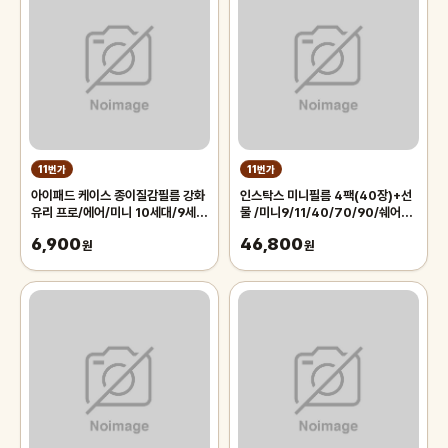
11번가
11번가
아이패드 케이스 종이질감필름 강화
인스탁스 미니필름 4팩(40장)+선
유리 프로/에어/미니 10세대/9세
물 /미니9/11/40/70/90/쉐어2/
대/8세대/6세대/5세대/4세대
리플레이/즉석카메라 필
6,900
46,800
12.9/10.9
원
원