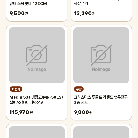
큐대 스틱 큣대 123CM
색상, 1개
9,500
13,390
원
원
11번가
쿠팡
Media 50ℓ 냉장고/MR-50LS/
크리스마스 루돌프 가랜드 앵두전구
실버/소형/미니냉장고
3종 세트
115,970
9,800
원
원