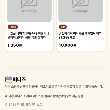
11번가
옥션
스팽글 나비넥타이(소/중/대) 파티
꽃집아가씨 미니화분 페퍼민트 허브
반짝이 보타이 공단 리본 장기자랑
(3그루) 세트
넥타이
1,350
10,900
원
원
퍼니즈
여러 쇼핑몰 상품을 한곳에서 비교하고 좋은 가격을 빠르게 찾을 수 있게 돕습니다.
AI 추천
퍼니즈 소개
AI 리소스
앱 설치
이용약관
개인정보 취급방침
© 2026 퍼니즈. 모든 권리 보유.