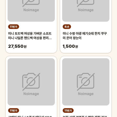
11번가
옥션
미니 토트백 여성용 가벼운 소프트
미니 수평 야광 에기슷테 한치 쭈꾸
미니 나일론 핸드백 여성용 편리한
미 문어 왕눈이
토트백 트렌디한 토트백 토트백 토트
27,550
1,500
백
원
원
11번가
11번가