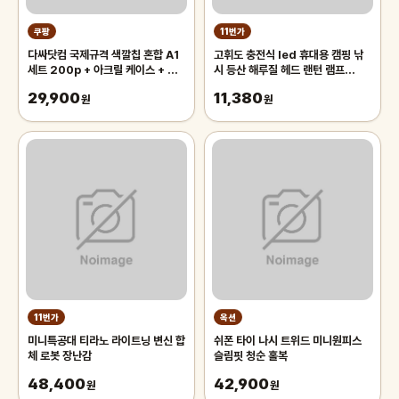
쿠팡
11번가
다싸닷컴 국제규격 색깔칩 혼합 A1
고휘도 충전식 led 휴대용 캠핑 낚
세트 200p + 아크릴 케이스 + 트
시 등산 해루질 헤드 랜턴 램프
럼프 카드 2p 세트, 혼합색상, 1세
18650 후레쉬 미니 손전등 써치 라
29,900
11,380
트
원
이트
원
11번가
옥션
미니특공대 티라노 라이트닝 변신 합
쉬폰 타이 나시 트위드 미니원피스
체 로봇 장난감
슬림핏 청순 홀복
48,400
42,900
원
원