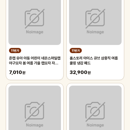
11번가
11번가
준캡 유아 아동 어린이 네온스마일캡
홈스토리 아이스 큐브 삼중직 여름
야구모자 봄 여름 가을 캡모자 자외
쿨링 냉감 패드
선차단 귀여운모자
7,010
32,900
원
원