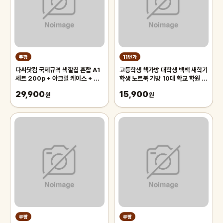
쿠팡
11번가
다싸닷컴 국제규격 색깔칩 혼합 A1
고등학생 책가방 대학생 백팩 새학기
세트 200p + 아크릴 케이스 + 트
학생 노트북 가방 10대 학교 학원 여
럼프 카드 2p 세트, 혼합색상, 1세
행 가방
29,900
15,900
트
원
원
쿠팡
쿠팡