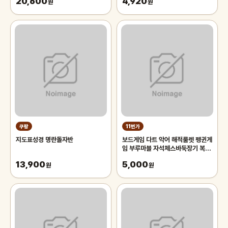
20,600
4,920
원
원
쿠팡
11번가
지도표성경 명란돌자반
보드게임 다트 악어 해적룰렛 펭귄게
임 부루마블 자석체스바둑장기 복불
복 선물 캠핑
13,900
5,000
원
원