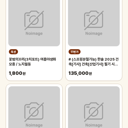
옥션
11번가
꽃범의꼬리(3치포트) 여름야생화
# (스프링분철가능) 한솔 2025 건
모종 / 노지월동
축[기사] 건축[산업기사] 필기 시리
즈 - 총5권
1,800
135,000
원
원