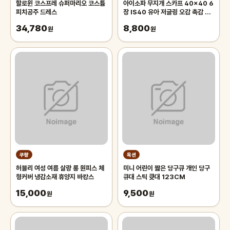
할로윈 코스프레 슈퍼마리오 코스튬
아이소파 무지개 스카프 40x40 6
피치공주 드레스
장 IS40 유아 저글링 오감 촉감 놀
이 체육 교구
34,780
8,800
원
원
쿠팡
옥션
허블리 여성 여름 살랑 롱 원피스 체
미니 어린이 짧은 당구큐 개인 당구
형커버 냉감소재 휴양지 바캉스
큐대 스틱 큣대 123CM
15,000
9,500
원
원