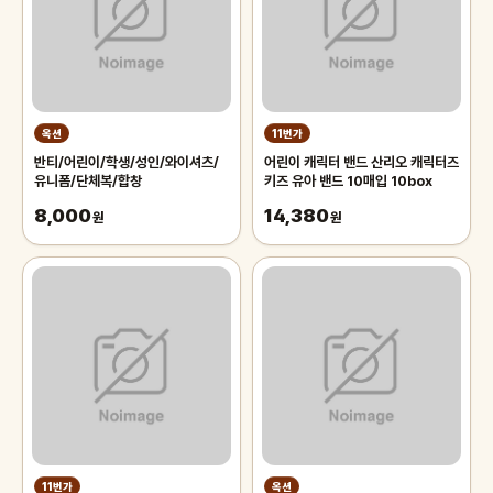
옥션
11번가
반티/어린이/학생/성인/와이셔츠/
어린이 캐릭터 밴드 산리오 캐릭터즈
유니폼/단체복/합창
키즈 유아 밴드 10매입 10box
8,000
14,380
원
원
11번가
옥션