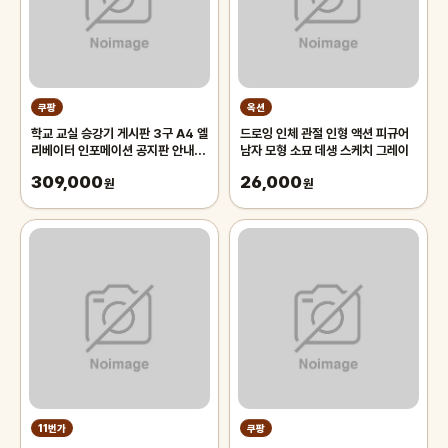
쿠팡
옥션
학교 교실 승강기 게시판 3구 A4 엘
드로잉 인체 관절 인형 액션 피규어
리베이터 인포메이션 공지판 안내문
남자 모형 소묘 데생 스케치 그레이
학원 교회 알림판 회사 사무실
309,000
26,000
원
원
11번가
쿠팡