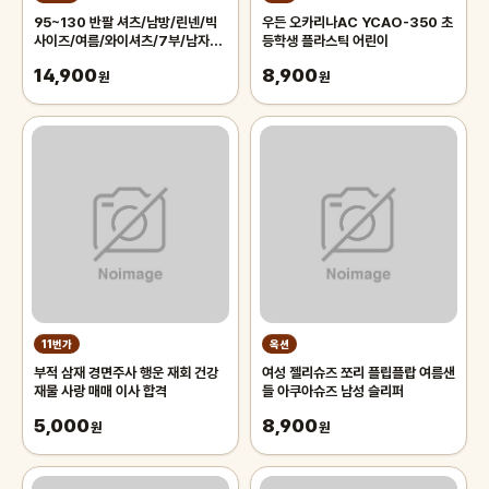
95~130 반팔 셔츠/남방/린넨/빅
우든 오카리나AC YCAO-350 초
사이즈/여름/와이셔츠/7부/남자/남
등학생 플라스틱 어린이
성/하와이안/체크/스트라이프
14,900
8,900
원
원
11번가
옥션
부적 삼재 경면주사 행운 재회 건강
여성 젤리슈즈 쪼리 플립플랍 여름샌
재물 사랑 매매 이사 합격
들 아쿠아슈즈 남성 슬리퍼
5,000
8,900
원
원