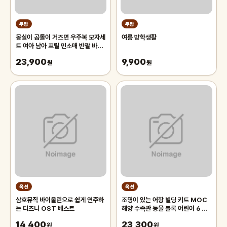
쿠팡
쿠팡
몽실이 곰돌이 거즈면 우주복 모자세
여름 방학생활
트 여아 남아 프릴 민소매 반팔 바디
슈트 벙거지 세트 아기 여름 외출복
23,900
9,900
원
원
옥션
옥션
삼호뮤직 바이올린으로 쉽게 연주하
조명이 있는 어항 빌딩 키트 MOC
는 디즈니 OST 베스트
해양 수족관 동물 블록 어린이 6 장
난감 벽돌 선물
14,400
23,300
원
원