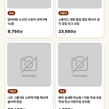
옥션
11번가
잃어버린 도시의 수호자 선택구매
소통카드 대화 힐링 질문 메시지 생
14종
각 공감 토크 모임
8,750
23,550
원
원
11번가
옥션
니트 그물가방 쇼퍼백 여름 에코백
베어 실내화 만능화 / 아동 학생 초등
숄더백 핫걸
학생 학교 어린이집 유치원