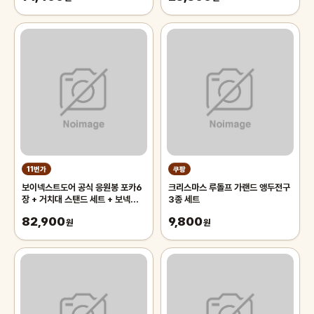
11번가
쿠팡
보이넥스트도어 공식 응원봉 포카6
크리스마스 루돌프 가랜드 앵두전구
장 + 거치대 스탠드 세트 + 보넥도
3종 세트
사은품 키링
82,900
9,800
원
원