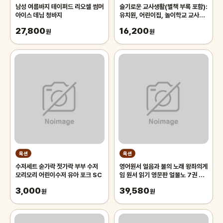
남성 여름바지 테이퍼드 리오셀 썸머
슬기로운 교사생활(별책 부록 포함):
아이스 데님 청바지
유치원, 어린이집, 놀이학교 교사를
위한
27,800
16,200
원
원
옥션
옥션
수저세트 숟가락 젓가락 부부 수저
영어원서 얼음과 불의 노래 왕좌의게
모리모리 어린이수저 유아 포크 SC
임 원서 읽기 영문판 얼불노 7권 A
Song of Ice and Fire-영문원
3,000
39,580
원
서
원