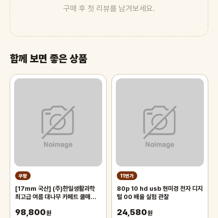
구매 후 첫 리뷰를 남겨보세요.
함께 보면 좋은 상품
쿠팡
11번가
[17mm 국산] (주)한일생활과학
80p 10 hd usb 현미경 전자 디지
최고급 여름 대나무 카페트 쿨매트
털 00 배율 실험 관찰
왕골 돗자리 대자리 매트 러그, 거실
98,800
24,580
침대 장판 자리_두꺼운 폭신한 튼튼
원
원