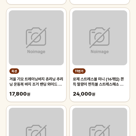
한 시원한 냉감매트, 그린
옥션
11번가
겨울 기모 트레이닝바지 츄리닝 추리
로제 스트레스볼 미니 (16개입) 쫀
닝 운동복 바지 조거 밴딩 와이드 팬
득 말랑이 찐득볼 스트레스해소 왓츠
츠 남자 남성
인마이백 모찌 스퀴시 주물럭 키덜트
17,800
24,000
원
장난감 촉감놀이
원