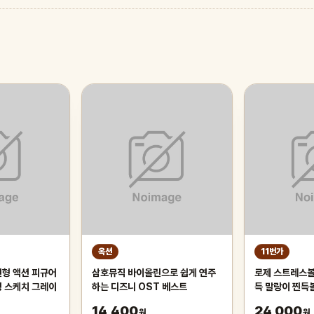
옥션
11번가
인형 액션 피규어
삼호뮤직 바이올린으로 쉽게 연주
로제 스트레스볼 
생 스케치 그레이
하는 디즈니 OST 베스트
득 말랑이 찐득
츠인마이백 모찌
14,400
24,000
원
원