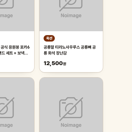
옥션
공식 응원봉 포카6
공룡알 티라노사우루스 공룡뼈 공
탠드 세트 + 보넥도
룡 화석 장난감
12,500
원