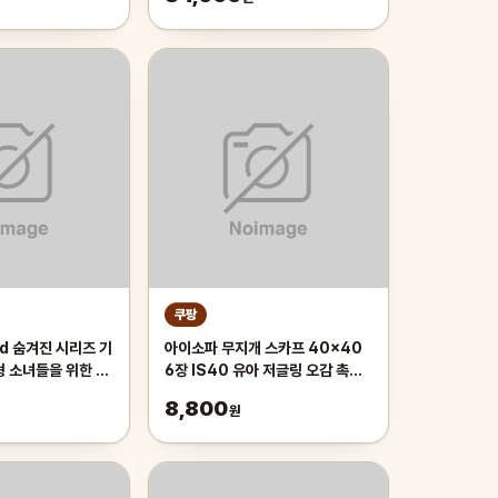
감놀이
쿠팡
ld 숨겨진 시리즈 기
아이소파 무지개 스카프 40x40
형 소녀들을 위한 현
6장 IS40 유아 저글링 오감 촉감
던트 생일 깜짝 선물
놀이 체육 교구
8,800
원