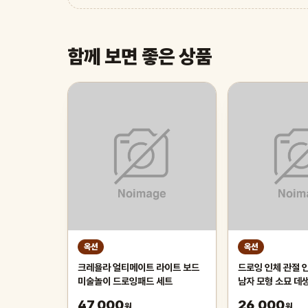
함께 보면 좋은 상품
옥션
옥션
크레욜라 얼티메이트 라이트 보드
드로잉 인체 관절 
미술놀이 드로잉패드 세트
남자 모형 소묘 데
47,000
26,000
원
원