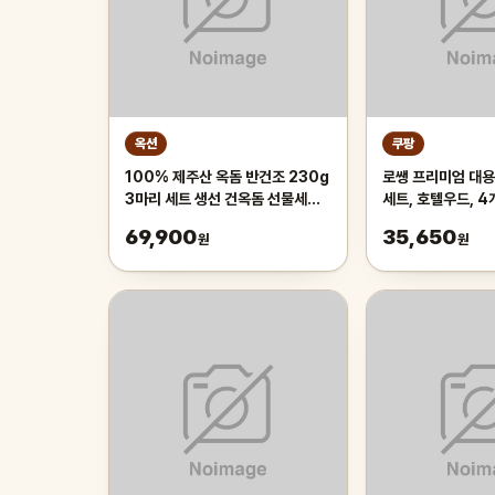
옥션
쿠팡
100% 제주산 옥돔 반건조 230g
로쌩 프리미엄 대용
3마리 세트 생선 건옥돔 선물세트
세트, 호텔우드, 4
천일염 산지직송
69,900
35,650
원
원