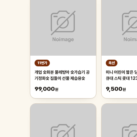
11번가
옥션
개업 숯화분 물레방아 숯가습기 공
미니 어린이 짧은 
기정화숯 집들이 선물 제습용숯
큐대 스틱 큣대 12
99,000
9,500
원
원