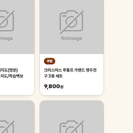
쿠팡
지도(영문)
크리스마스 루돌프 가랜드 앵두전
영어지도/학습벽보
구 3종 세트
9,800
원