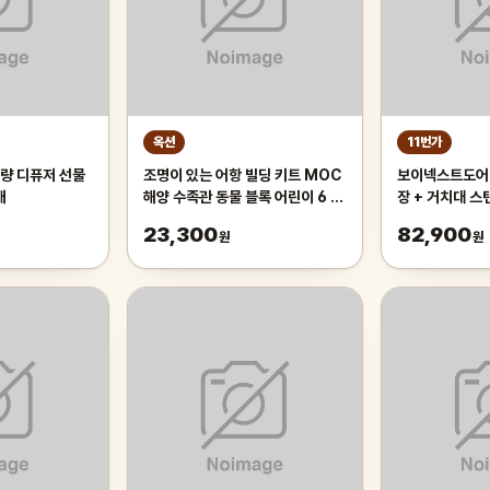
옥션
11번가
량 디퓨저 선물
조명이 있는 어항 빌딩 키트 MOC
보이넥스트도어 
개
해양 수족관 동물 블록 어린이 6 장
장 + 거치대 스
난감 벽돌 선물
사은품 키링
23,300
82,900
원
원