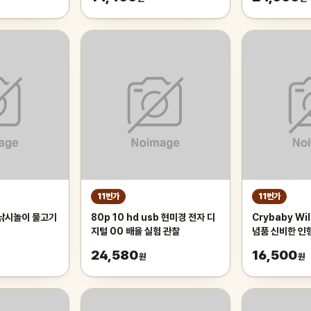
덜트 장난감 촉
11번가
11번가
 낚시놀이 물고기
80p 10 hd usb 현미경 전자 디
Crybaby Wi
지털 00 배율 실험 관찰
념품 신비한 인
대적인 가방 펜
24,580
16,500
원
원