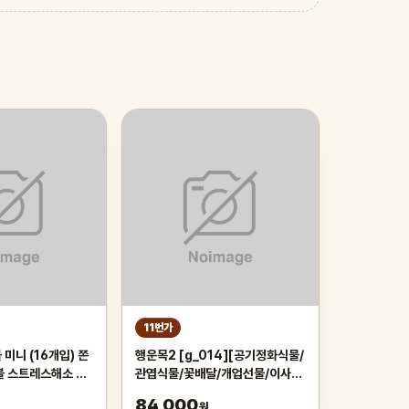
11번가
미니 (16개입) 쫀
행운목2 [g_014][공기정화식물/
볼 스트레스해소 왓
관엽식물/꽃배달/개업선물/이사화
 스퀴시 주물럭 키
분/개업화분/집들이]
84,000
원