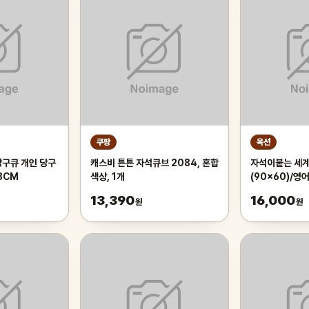
쿠팡
옥션
당구큐 개인 당구
캐스비 튼튼 자석큐브 2084, 혼합
자석이붙는 세계
3CM
색상, 1개
(90x60)/
13,390
16,000
원
원