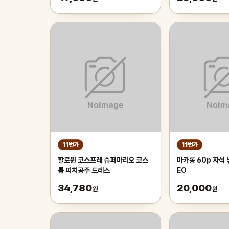
11번가
11번가
할로윈 코스프레 슈퍼마리오 코스
마카롱 60p 자석
튬 피치공주 드레스
EO
34,780
20,000
원
원