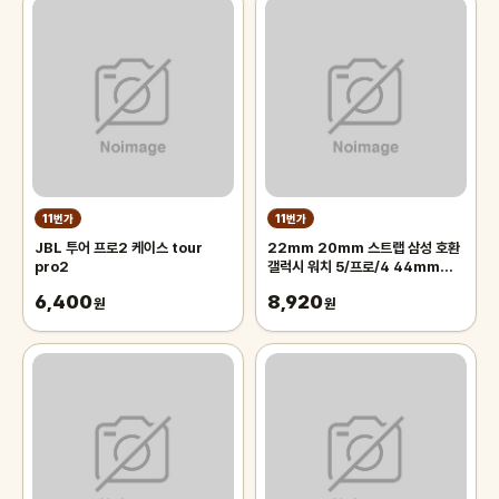
11번가
11번가
JBL 투어 프로2 케이스 tour
22mm 20mm 스트랩 삼성 호환
pro2
갤럭시 워치 5/프로/4 44mm
40mm 액티브 2 밴드 기어 3 스포
6,400
8,920
원
츠 팔찌 4 46mm 42
원