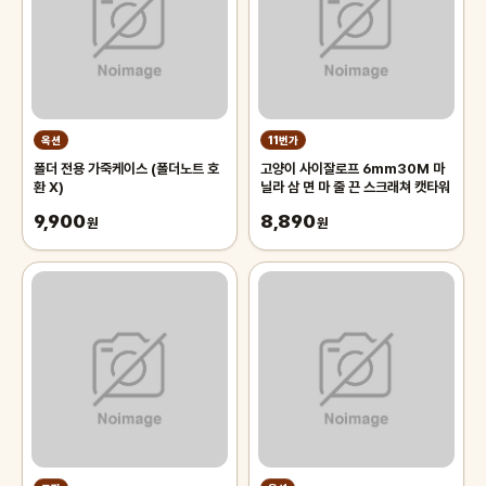
옥션
11번가
폴더 전용 가죽케이스 (폴더노트 호
고양이 사이잘로프 6mm30M 마
환 X)
닐라 삼 면 마 줄 끈 스크래쳐 캣타워
9,900
8,890
원
원