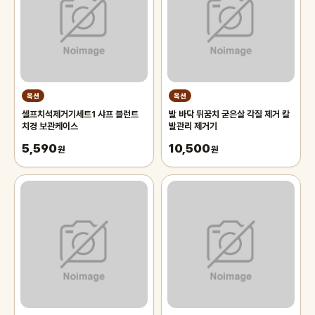
옥션
옥션
셀프치석제거기세트1 샤프 블런트
발 바닥 뒤꿈치 굳은살 각질 제거 칼
치경 보관케이스
발관리 제거기
5,590
10,500
원
원