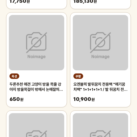
17,750
185,130
원
원
옥션
쿠팡
두론추천 애견 고양이 방울 목줄 강
오겐블릭 발뒤꿈치 전용팩 "애기꿈
아지 방울목걸이 밖에서 눈에잘띄는
치팩" 1+1+1+1+1 / 발 뒤꿈치 전용
목줄 애견카페 야외활동용 반려동물
풋팩/ 발팩/ 바세린 팩, 5개, 6g
650
10,900
원
원