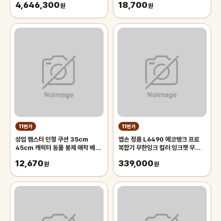
4,646,300
18,700
원
원
11번가
11번가
성업 햄스터 인형 쿠션 35cm
엡손 정품 L6490 에코탱크 프로
45cm 캐릭터 동물 봉제 애착 베개
복합기 무한잉크 컬러 잉크젯 무선
추억의 인형
FAX 프린터 잉크포함 상품평행사
12,670
339,000
원
원