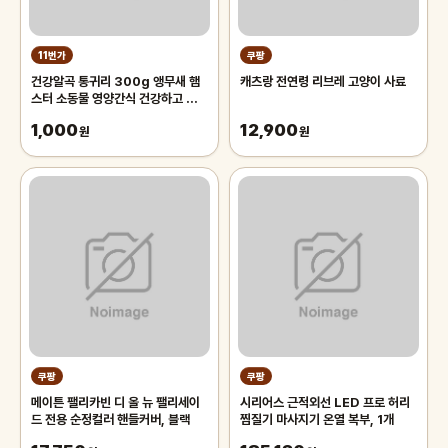
11번가
쿠팡
건강알곡 통귀리 300g 앵무새 햄
캐츠랑 전연령 리브레 고양이 사료
스터 소동물 영양간식 건강하고 깨끗
한 개별알곡간식
1,000
12,900
원
원
쿠팡
쿠팡
메이튼 팰리카빈 디 올 뉴 팰리세이
시리어스 근적외선 LED 프로 허리
드 전용 순정컬러 핸들커버, 블랙
찜질기 마사지기 온열 복부, 1개