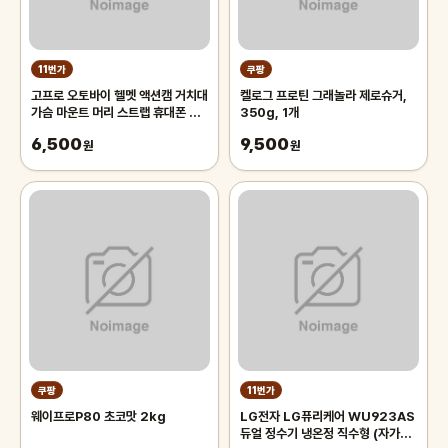
11번가
쿠팡
고프로 오토바이 헬멧 액션캠 거치대
켈로그 프로틴 그래놀라 제로슈거,
가슴 마운트 머리 스트랩 휴대폰 스
350g, 1개
마트폰 촬영거치대 체스트 하네스
6,500
9,500
원
원
쿠팡
11번가
웨이프로P80 초코맛 2kg
LG전자 LG퓨리케어 WU923AS
듀얼 정수기 냉온정 직수형 (자가관