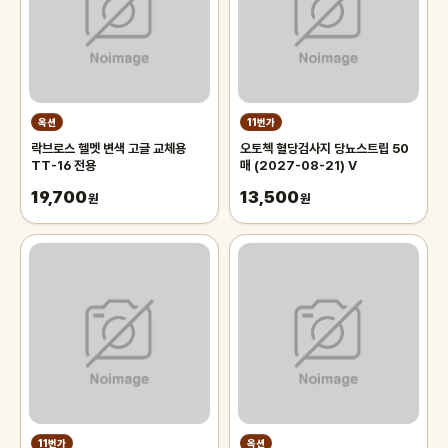
옥션
11번가
락브로스 헬멧 변색 고글 교체용
오토첵 혈당검사지 당뇨스트립 50
TT-16 전용
매 (2027-08-21) V
19,700
13,500
원
원
11번가
옥션