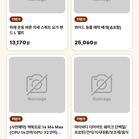
11번가
11번가
하체 운동 바른 자세 스쿼트 요가 밴
와이드 동물 애착 베개(솜포함)
드 L 벨트
13,170
25,060
원
원
11번가
11번가
(사전예약) 맥북프로 14 M4 Max
마이바디 다이어트 쉐이크 단백질/
(CPU 14코어/GPU 32코어)
프로틴/간식/식사대용/보조제/음식
36GB 1TB 실버 MX2G3KH/A