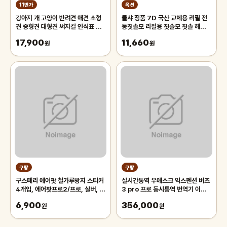
11번가
옥션
강아지 개 고양이 반려견 애견 소형
쿨샤 정품 7D 국산 교체용 리필 전
견 중형견 대형견 써지컬 인식표 이
동칫솔모 리필용 칫솔모 칫솔 헤드
름표 목걸이
브러쉬 리필모
17,900
11,660
원
원
쿠팡
쿠팡
구스페리 에어팟 철가루방지 스티커
실시간통역 우애스크 익스펜션 버즈
4개입, 에어팟프로2/프로, 실버, 1
3 pro 프로 동시통역 번역기 이어
세트
폰, 실버[R630]
6,900
356,000
원
원