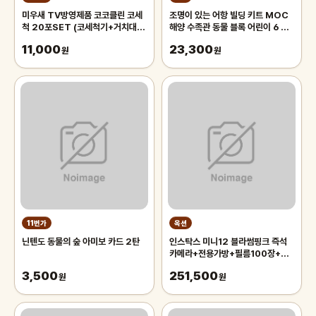
미우새 TV방영제품 코코클린 코세
조명이 있는 어항 빌딩 키트 MOC
척 20포SET (코세척기+거치대
해양 수족관 동물 블록 어린이 6 장
+분말20포)
난감 벽돌 선물
11,000
23,300
원
원
11번가
옥션
닌텐도 동물의 숲 아미보 카드 2탄
인스탁스 미니12 블라썸핑크 즉석
카메라+전용가방+필름100장+파
우치+뽀앵이인형키링
3,500
251,500
원
원