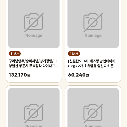
11번가
11번가
구리남양주/송파하남/경기광명/고
[친절한도그씨]캐츠랑 맘앤베이비
양일산 방문시 무료장착 다이나프로
8kgx2개 초유함유 임신묘 키튼
DynaPro HP3 RA55 -
132,170
60,240
235/60R17
원
원