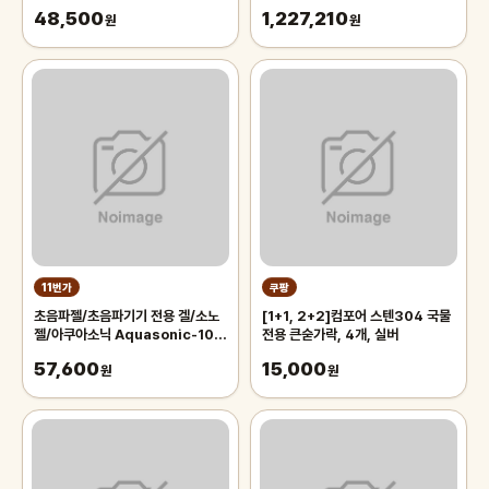
리) 정품 새제품
48,500
1,227,210
원
원
11번가
쿠팡
초음파젤/초음파기기 전용 겔/소노
[1+1, 2+2]컴포어 스텐304 국물
젤/아쿠아소닉 Aquasonic-100
전용 큰숟가락, 4개, 실버
250g 1박스[12개]
57,600
15,000
원
원