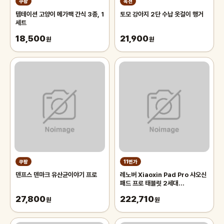
쿠팡
옥션
템테이션 고양이 메가팩 간식 3종, 1
토모 강아지 2단 수납 옷걸이 행거
세트
18,500
21,900
원
원
쿠팡
11번가
덴프스 덴마크 유산균이야기 프로
레노버 Xiaoxin Pad Pro 샤오신
패드 프로 태블릿 2세대
8+128GB 12.7인치 2025버전
27,800
222,710
원
그레이
원