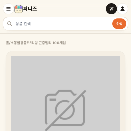
퍼니즈
검색
상품 검색
홈
/
소동물용품
/
브리딩 곤충젤리 100개입