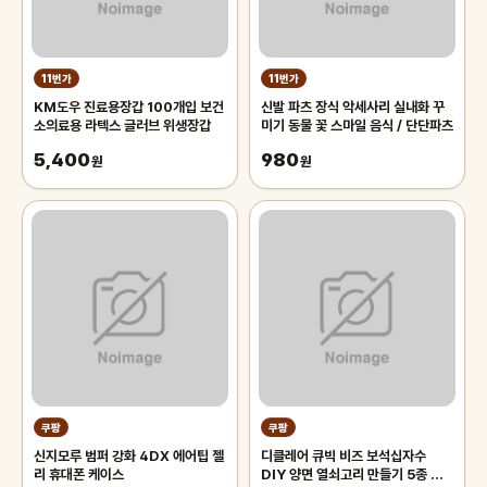
11번가
11번가
KM도우 진료용장갑 100개입 보건
신발 파츠 장식 악세사리 실내화 꾸
소의료용 라텍스 글러브 위생장갑
미기 동물 꽃 스마일 음식 / 단단파츠
5,400
980
원
원
쿠팡
쿠팡
신지모루 범퍼 강화 4DX 에어팁 젤
디클레어 큐빅 비즈 보석십자수
리 휴대폰 케이스
DIY 양면 열쇠고리 만들기 5종 세