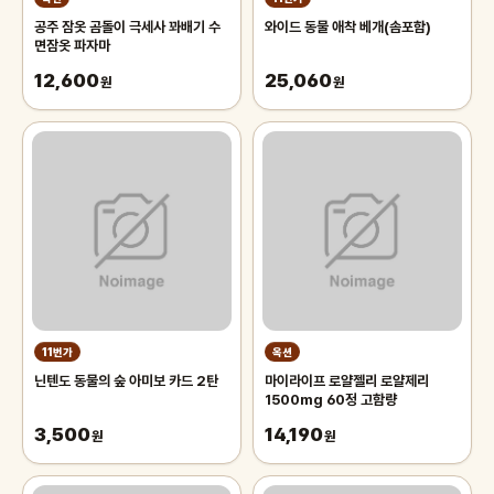
공주 잠옷 곰돌이 극세사 꽈배기 수
와이드 동물 애착 베개(솜포함)
면잠옷 파자마
12,600
25,060
원
원
11번가
옥션
닌텐도 동물의 숲 아미보 카드 2탄
마이라이프 로얄젤리 로얄제리
1500mg 60정 고함량
3,500
14,190
원
원