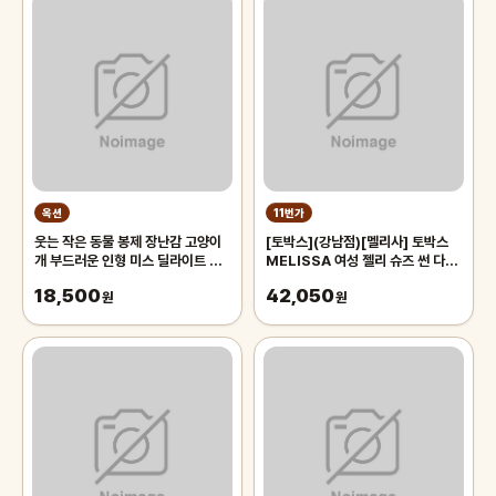
옥션
11번가
웃는 작은 동물 봉제 장난감 고양이
[토박스](강남점)[멜리사] 토박스
개 부드러운 인형 미스 딜라이트 장
MELISSA 여성 젤리 슈즈 썬 다운
식 어린이 생일 선물
타운 플랫폼 샌들
18,500
42,050
원
MSWCD2TSDP11
원