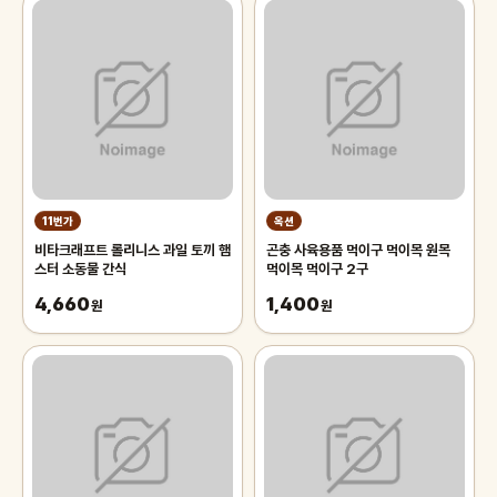
11번가
옥션
비타크래프트 롤리니스 과일 토끼 햄
곤충 사육용품 먹이구 먹이목 원목
스터 소동물 간식
먹이목 먹이구 2구
4,660
1,400
원
원