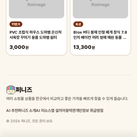
11번가
옥션
PVC 조립식 하우스 도마뱀 은신처
Blox 버디 봉제 인형 베개 장식 7.8
사육장 꾸미기 용품 도마뱀 쉼터
인치 베이컨 머리 멍에 애완 동물 장
난감
3,000
13,300
원
원
퍼니즈
여러 쇼핑몰 상품을 한곳에서 비교하고 좋은 가격을 빠르게 찾을 수 있게 돕습니다.
AI 추천
퍼니즈 소개
AI 리소스
앱 설치
이용약관
개인정보 취급방침
© 2026 퍼니즈. 모든 권리 보유.