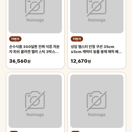
11번가
11번가
순수식품 300달톤 진짜 석류 저분
성업 햄스터 인형 쿠션 35cm
자 피쉬 콜라겐 젤리 스틱 3박스
45cm 캐릭터 동물 봉제 애착 베개
(45포)
추억의 인형
36,560
12,670
원
원