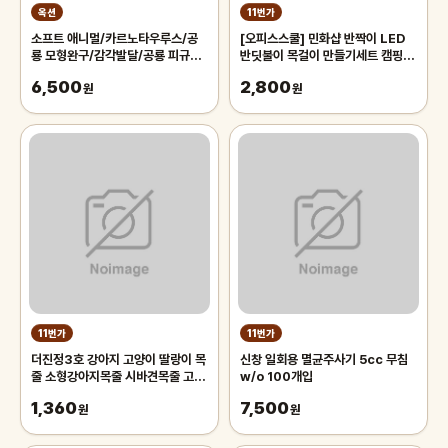
옥션
11번가
소프트 애니멀/카르노타우루스/공
[오피스스쿨] 민화샵 반짝이 LED
룡 모형완구/감각발달/공룡 피규어/
반딧불이 목걸이 만들기세트 캠핑 야
카르노 타우루스 공룡
외놀이 장난감 LED 곤충목걸이 만
6,500
2,800
원
들기
원
11번가
11번가
더진정3호 강아지 고양이 딸랑이 목
신창 일회용 멸균주사기 5cc 무침
줄 소형강아지목줄 시바견목줄 고양
w/o 100개입
이딸랑이목걸이 애견목줄
1,360
7,500
원
원