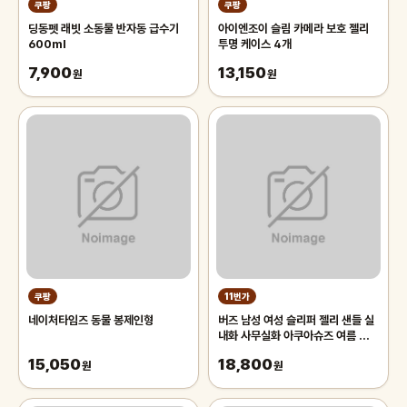
쿠팡
쿠팡
딩동펫 래빗 소동물 반자동 급수기
아이엔조이 슬림 카메라 보호 젤리
600ml
투명 케이스 4개
7,900
13,150
원
원
쿠팡
11번가
네이처타임즈 동물 봉제인형
버즈 남성 여성 슬리퍼 젤리 샌들 실
내화 사무실화 아쿠아슈즈 여름 물놀
이 신발
15,050
18,800
원
원