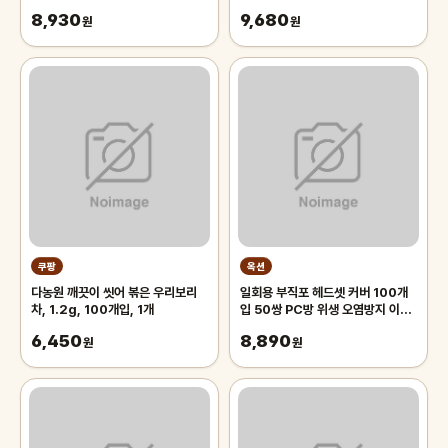
트, 동물친구들, 1세트
8,930
9,680
원
원
쿠팡
옥션
다농원 깨끗이 씻어 볶은 우리보리
일회용 부직포 헤드셋 커버 100개
차, 1.2g, 100개입, 1개
입 50쌍 PC방 위생 오염방지 이어
패드 덮개 땀
6,450
8,890
원
원