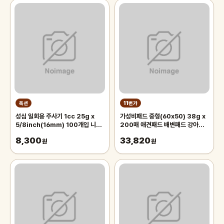
옥션
11번가
성심 일회용 주사기 1cc 25g x
가성비패드 중형(60x50) 38g x
5/8inch(16mm) 100개입 니들
200매 애견패드 배변패드 강아지
주사기 바늘
패드
8,300
33,820
원
원