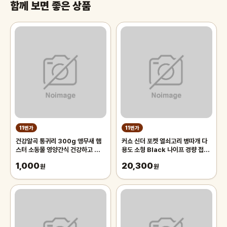
함께 보면 좋은 상품
11번가
11번가
건강알곡 통귀리 300g 앵무새 햄
커쇼 신더 포켓 열쇠고리 병따개 다
스터 소동물 영양간식 건강하고 깨끗
용도 소형 Black 나이프 경량 접이
한 개별알곡간식
식 모델 1025
1,000
20,300
원
원