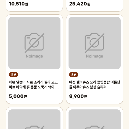
10,510
25,420
원
치온
원
옥션
옥션
애완 달팽이 사료 소라게 젤리 코코
여성 젤리슈즈 쪼리 플립플랍 여름샌
피트 바닥재 흙 용품 도둑게 먹이 키
들 아쿠아슈즈 남성 슬리퍼
우기
5,000
8,900
원
원