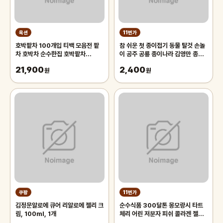
옥션
11번가
호박팥차 100개입 티백 모음전 팥
참 쉬운 첫 종이접기 동물 탈것 손놀
차 호박차 순수한집 호박팥차
이 공주 공룡 종이나라 김영만 종이
100T
접기
21,900
2,400
원
원
쿠팡
11번가
김정문알로에 큐어 리알로에 젤리 크
순수식품 300달톤 몽모랑시 타트
림, 100ml, 1개
체리 어린 저분자 피쉬 콜라겐 젤리
스틱 3박스(45포) 비타민C 글루타