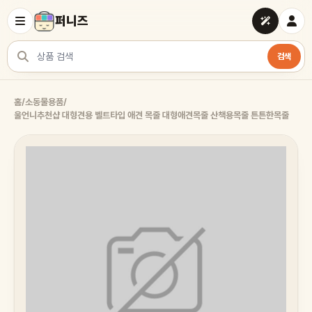
퍼니즈
검색
상품 검색
홈
/
소동물용품
/
울언니추천샵 대형견용 벨트타입 애견 목줄 대형애견목줄 산책용목줄 튼튼한목줄