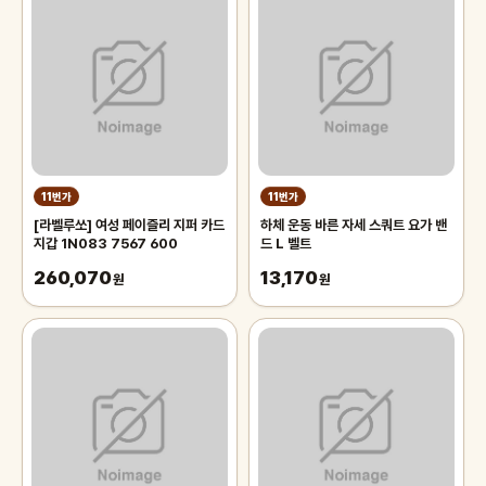
11번가
11번가
[라벨루쏘] 여성 페이즐리 지퍼 카드
하체 운동 바른 자세 스쿼트 요가 밴
지갑 1N083 7567 600
드 L 벨트
260,070
13,170
원
원