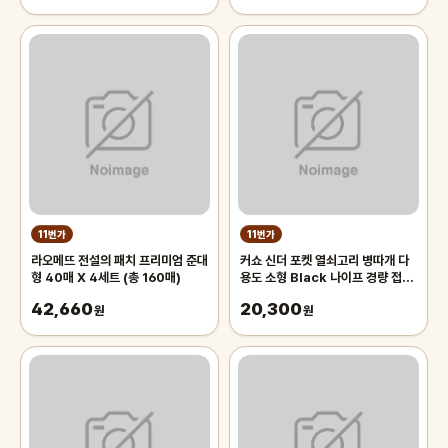
11번가
11번가
라오메뜨 전설의 패치 프리미엄 준대
커쇼 신더 포켓 열쇠고리 병따개 다
형 40매 X 4세트 (총 160매)
용도 소형 Black 나이프 경량 접이
식 모델 1025
42,660
20,300
원
원