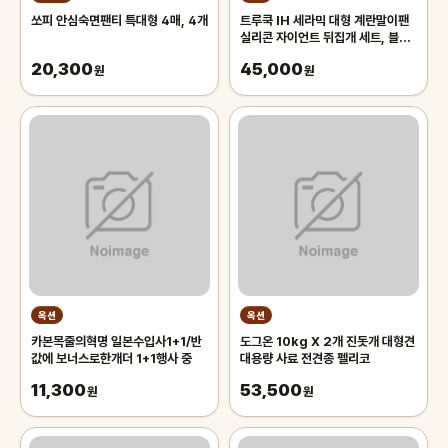
쏘피 안심숙면팬티 특대형 4매, 4개
트루쿡 IH 세라믹 대형 계란말이팬
실리콘 자이언트 뒤집개 세트, 블랙,
1개
20,300
45,000
원
원
옥션
옥션
카본목줄의혁명 일본수입사1+1/반
도그온 10kg X 2개 진돗개 대형견
값에 보너스로한개더 1+1행사 중
대용량 사료 전견종 펠리코
11,300
53,500
원
원