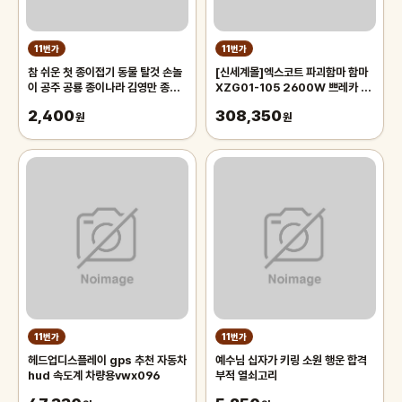
11번가
11번가
참 쉬운 첫 종이접기 동물 탈것 손놀
[신세계몰]엑스코트 파괴함마 함마
이 공주 공룡 종이나라 김영만 종이
XZG01-105 2600W 쁘레카 파
접기
쇄 0810타입 타격기
2,400
308,350
원
원
11번가
11번가
헤드업디스플레이 gps 추천 자동차
예수님 십자가 키링 소원 행운 합격
hud 속도계 차량용vwx096
부적 열쇠고리