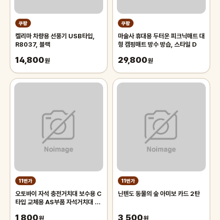
쿠팡
쿠팡
켈리마 차량용 선풍기 USB타입,
마술사 휴대용 두터운 피크닉매트 대
R8037, 블랙
형 캠핑매트 방수 방습, 스타일 D
14,800
29,800
원
원
11번가
11번가
오토바이 자석 충전거치대 보수용 C
닌텐도 동물의 숲 아미보 카드 2탄
타입 교체용 AS부품 자석거치대 배
달대행 퀵 젠더
1,800
3,500
원
원