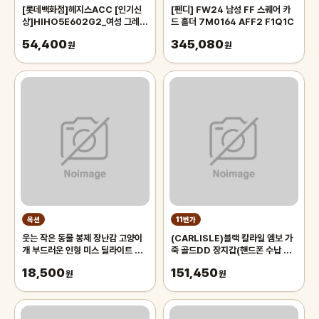
[롯데백화점]헤지스ACC [인기신
[펜디] FW24 남성 FF 스퀘어 카
상]HIHO5E602G2_여성 그레이
드 홀더 7M0164 AFF2 F1Q1C
배색 가죽 목걸이카드홀더
54,400
345,080
원
원
옥션
11번가
웃는 작은 동물 봉제 장난감 고양이
(CARLISLE)블랙 칼라일 엠보 가
개 부드러운 인형 미스 딜라이트 장
죽 골드DD 장지갑(핸드폰 수납 가
식 어린이 생일 선물
능) DCWA4E215
18,500
151,450
원
원