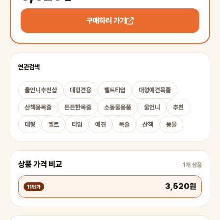
구매하러 가기
연관검색
울언니추천샵
대형견용
벨트타입
대형애견목줄
산책용목줄
튼튼한목줄
소동물용품
울언니
추천
대형
벨트
타입
애견
목줄
산책
동물
상품 가격 비교
1개 상품
3,520원
11번가