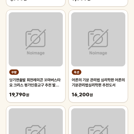
쿠팡
옥션
당기면출발 회전레미콘 꼬마버스타
어른의 기분 관리법 심리학편 어른의
요 크리스 평가인증교구 추천 발달장
기분관리법심리학편 추천도서
난감 인기
19,790
16,200
원
원