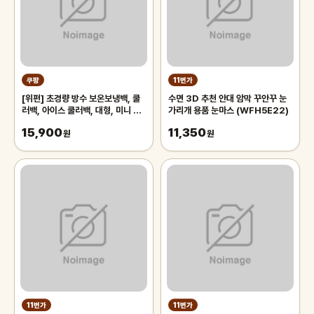
쿠팡
11번가
[위펀] 초경량 방수 보온보냉백, 쿨
수면 3D 추천 안대 암막 꾸안꾸 눈
러백, 아이스 쿨러백, 대형, 미니 쿨
가리개 용품 눈마스 (WFH5E22)
러백, 블랙, 1개
15,900
11,350
원
원
11번가
11번가