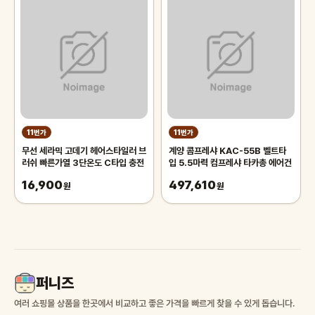
11번가
11번가
무선 세라믹 고데기 헤어스타일러 브
계양 콤프레샤 KAC-55B 벨트타
러쉬 빠른가열 3단온도 C타입 충전
입 5.5마력 컴프레샤 타카총 에어건
16,900
497,610
원
원
퍼니즈
여러 쇼핑몰 상품을 한곳에서 비교하고 좋은 가격을 빠르게 찾을 수 있게 돕습니다.