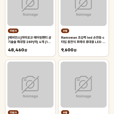
11번가
쿠팡
[베비언스]마미포코 에어핏팬티 공
Ramswan 초강력 led 손전등 c
기솔솔 특대형 28P(여) 4개 (1
타입 충전식 후레쉬 휴대용 LED 줌
BOX)
라이트
48,460
9,600
원
원
11번가
쿠팡