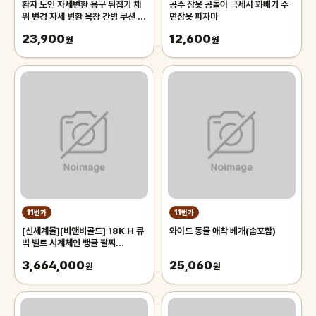
환자 노인 자세변환 용구 뒤집기 체
공주 잠옷 곰돌이 극세사 꽈배기 수
위 변경 자세 변환 욕창 간병 쿠션 전
면잠옷 파자마
문의료기기 판매업체고정벨트무료
23,900
12,600
원
원
11번가
11번가
[신세계몰][비앤비골드] 18K H 큐
와이드 동물 애착 베개(솜포함)
빅 벨트 시계체인 뱅글 팔찌
GTB36237
3,664,000
25,060
원
원