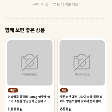
구매 후 첫 리뷰를 남겨보세요.
함께 보면 좋은 상품
11번가
옥션
건강알곡 통귀리 300g 앵무새 햄
두론추천 애견 고양이 방울 목줄 강
스터 소동물 영양간식 건강하고 깨끗
아지 방울목걸이 밖에서 눈에잘띄는
한 개별알곡간식
목줄 애견카페 야외활동용 반려동물
1,000
650
원
원