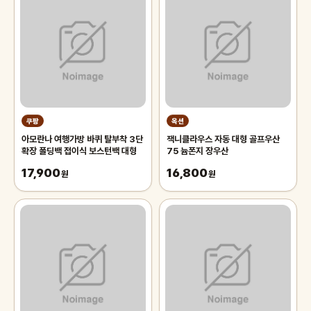
쿠팡
옥션
아모란나 여행가방 바퀴 탈부착 3단
잭니클라우스 자동 대형 골프우산
확장 폴딩백 접이식 보스턴백 대형
75 늄폰지 장우산
17,900
16,800
원
원