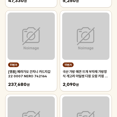
47,330
5,250
원
원
11번가
11번가
[명품] 페라가모 간치니 카드지갑
국산 가방 애견 뜨개 부자재 가방장
22 0007 NERO 742164
식 개고리 아일렛 디링 오링 키링 버
클 자석단추
237,680
2,090
원
원