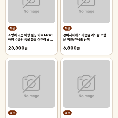
옥션
옥션
조명이 있는 어항 빌딩 키트 MOC
강아지하네스 가슴줄 리드줄 포함
해양 수족관 동물 블록 어린이 6 장
M 핑크/런닝줄 산책
난감 벽돌 선물
23,300
6,800
원
원
옥션
옥션