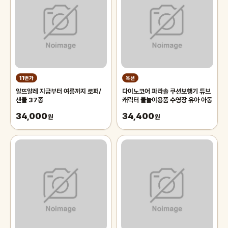
11번가
옥션
알뜨알레 지금부터 여름까지 로퍼/
다이노코어 파라솔 쿠션보행기 튜브
샌들 37종
캐릭터 물놀이용품 수영장 유아 아동
34,000
34,400
원
원