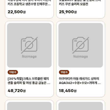
키즈 초등학교 생존수영 단체주문 실
커즈 쿠션 슬리퍼 모음전
내 원피스 반신 올인원 집업 래쉬가
22,500
25,900
드 5부팬츠 레깅스 물놀이 아레나
원
원
11번가
11번가
[30%즉할]크록스 브루클린 웨지
아쿠아티카 아동 래쉬가드 상하의
샌들 슬리퍼 힐 여성 통굽 굽높은 키
AQA362+수경+수모+귀마개 5종
높이 신발
세트, 15호
48,720
18,450
원
원