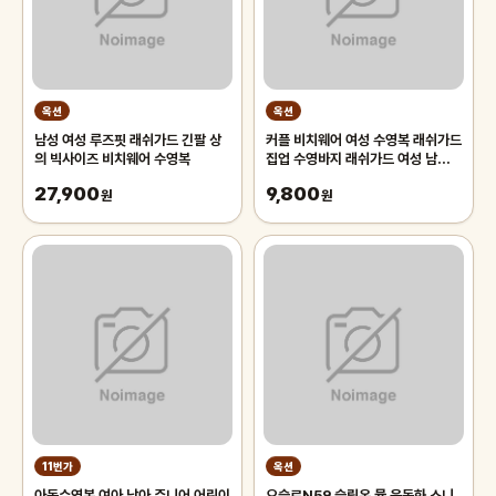
옥션
옥션
남성 여성 루즈핏 래쉬가드 긴팔 상
커플 비치웨어 여성 수영복 래쉬가드
의 빅사이즈 비치웨어 수영복
집업 수영바지 래쉬가드 여성 남성래
쉬가드 비치바지 이라인 비치웨어
27,900
9,800
원
원
11번가
옥션
아동수영복 여아 남아 주니어 어린이
오슬로N59 슬립온 뮬 운동화 스니