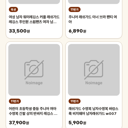
옥션
11번가
여성 남자 워터레깅스 커플 래쉬가드
주니어 래쉬가드 이너 브라 팬티 여
레깅스 투인원 스윔팬츠 여자 남성
아
수영복 휴양지 비치웨어
33,500
6,890
원
원
11번가
11번가
어린이 초등학생 중등 주니어 여아
래쉬가드 수영복 남자수영복 바캉스
수영복 긴팔 상의 반바지 레깅스 3
룩 비치웨어 남자래쉬가드 w007
종 세트 73 피치오렌지 래쉬가드
37,900
5,900
원
원