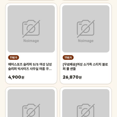
11번가
11번가
에어스포츠 슬리퍼 S/S 여성 남성
[무료배송]여성 소가죽 스티치 블로
슬리퍼 빅사이즈 사무실 여름 쿠션
퍼 뮬 샌들
실내화 샌들
4,900
26,870
원
원