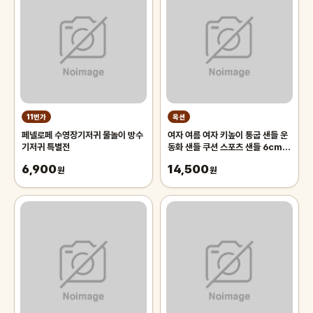
11번가
옥션
페넬로페 수영장기저귀 물놀이 방수
여자 여름 여자 키높이 통굽 샌들 운
기저귀 특별전
동화 샌들 쿠션 스포츠 샌들 6cm
빠른 출고
6,900
14,500
원
원