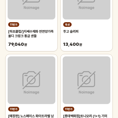
11번가
옥션
[하프클럽/]지쎄수제화 천연양가죽
투고 슬리퍼
볼디 크링크 통굽 샌들
79,040
13,400
원
원
11번가
11번가
[매장판] 노스페이스 화이트라벨 남
[롯데백화점]토니모리 (1+1) 기미