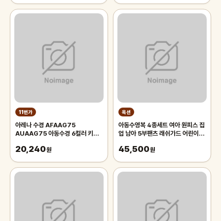
11번가
옥션
아레나 수경 AFAAG75
아동수영복 4종세트 여아 원피스 집
AUAAG75 아동수경 6컬러 키즈
업 남아 5부팬츠 래쉬가드 어린이 주
물안경 아레나 물안경 물놀이
니어 실내 강습 초등학교 생존수영
20,240
45,500
원
원