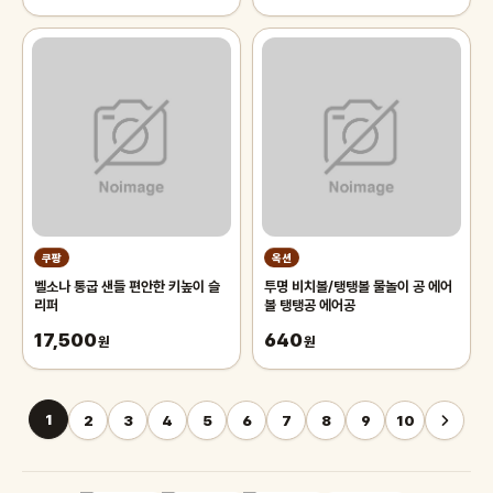
쿠팡
옥션
벨소나 통굽 샌들 편안한 키높이 슬
투명 비치볼/탱탱볼 물놀이 공 에어
리퍼
볼 탱탱공 에어공
17,500
640
원
원
1
2
3
4
5
6
7
8
9
10