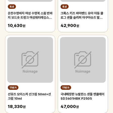
옥션
옥션
온천수영바지 여성 수영복 스윔 반바
크록스 키즈 바야밴드 유아 아동 클
지 보드숏 트렁크 여성워터레깅스 분
로그 샌들 슬리퍼 아쿠아슈즈 발레리
체수영복 빅사이즈
나 핑크 207018-6TG
10,630
42,900
원
원
11번가
11번가
선뮤즈 모이스처 선크림 50ml+선
국내매장판 뉴발란스 샌들 엔클레이
크림 10ml
SD3601HBK P2505
18,330
47,000
원
원