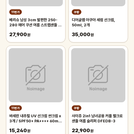
11번가
쿠팡
베리슈 남성 3cm 발편한 250-
디어글램 아쿠아 세럼 선크림,
280 에어 쿠션 여름 스트랩샌들 남
50ml, 2개
자 아쿠아슈즈 슬리퍼 등산 샌달 신
27,900
35,000
발
원
원
11번가
쿠팡
바세린 내추럴 UV 선크림 썬크림 x
사이쥬 2in1 남녀공용 커플 벨크로
3개 / SPF50+ PA++++ 60ml
샌들 여름 슬리퍼 DFEDB-3
자외선차단 미백 주름개선 기능성
15,240
22,900
원
원