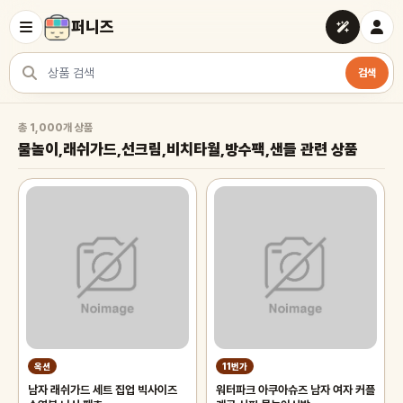
퍼니즈
검색
상품 검색
물놀이,래쉬가드,선크림,비치타월,방수팩,샌들 관련 상품
총 1,000개 상품
물놀이,래쉬가드,선크림,비치타월,방수팩,샌들 관련 상품
옥션
11번가
남자 래쉬가드 세트 집업 빅사이즈
워터파크 아쿠아슈즈 남자 여자 커플