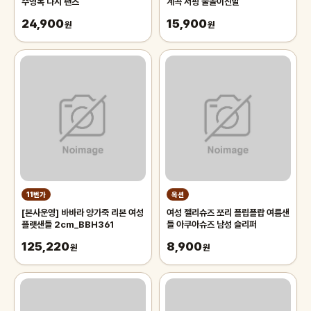
수영복 나시 팬츠
계곡 서핑 물놀이신발
24,900
15,900
원
원
11번가
옥션
[본사운영] 바바라 양가죽 리본 여성
여성 젤리슈즈 쪼리 플립플랍 여름샌
플랫샌들 2cm_BBH361
들 아쿠아슈즈 남성 슬리퍼
125,220
8,900
원
원