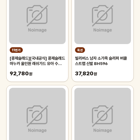
11번가
옥션
[콩제슬래드][국내공식] 콩제슬래드
빌리버스 남자 소가죽 슬리퍼 버클
마누카 올인원 래쉬가드 유아 수영복
스트랩 신발 BH596
Flola
92,780
37,820
원
원