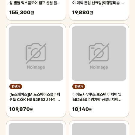
성 샌들 익스플로어 캠프 샨달 블랙
야 미백 톤업 선크림(여행용티슈 증
NS82R53J
정)_기간한정세일
155,300
19,880
원
원
11번가
11번가
[노스페이스]M 노스페이스슬리퍼
다이노사우루스 보스턴 비치백 일
샌들 CQK NS82R53J 남성 익
652660수영가방 공룡비치백 손가
스플로어 캠프 샌들
방 물놀이
109,870
18,140
원
원